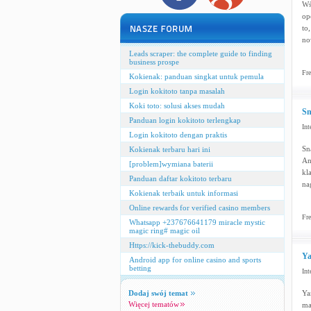
Wś
op
to
no
Leads scraper: the complete guide to finding
business prospe
Fre
Kokienak: panduan singkat untuk pemula
Login kokitoto tanpa masalah
Koki toto: solusi akses mudah
Sn
Panduan login kokitoto terlengkap
Int
Login kokitoto dengan praktis
Sn
Kokienak terbaru hari ini
An
[problem]wymiana baterii
kl
Panduan daftar kokitoto terbaru
na
Kokienak terbaik untuk informasi
Online rewards for verified casino members
Fre
Whatsapp +237676641179 miracle mystic
magic ring# magic oil
Https://kick-thebuddy.com
Ya
Android app for online casino and sports
betting
Int
Dodaj swój temat
Ya
Więcej tematów
ma