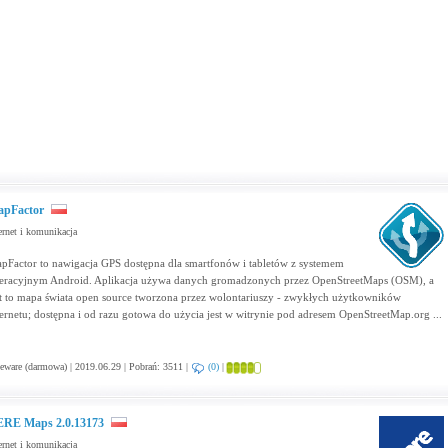
pFactor
ernet i komunikacja
pFactor to nawigacja GPS dostępna dla smartfonów i tabletów z systemem
eracyjnym Android. Aplikacja używa danych gromadzonych przez OpenStreetMaps (OSM), a
st to mapa świata open source tworzona przez wolontariuszy - zwykłych użytkowników
ternetu; dostępna i od razu gotowa do użycia jest w witrynie pod adresem OpenStreetMap.org ...
eware (darmowa) | 2019.06.29 | Pobrań: 3511 |
(0)
|
RE Maps 2.0.13173
ernet i komunikacja