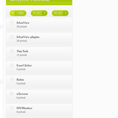
IrfanView
1
38 pobrań
IrfanView plugins
2
38 pobrań
TinyTask
3
15 pobrań
EasyClicker
4
9 pobrań
Rufus
5
9 pobrań
uTorrent
6
8 pobrań
HWMonitor
7
8 pobrań