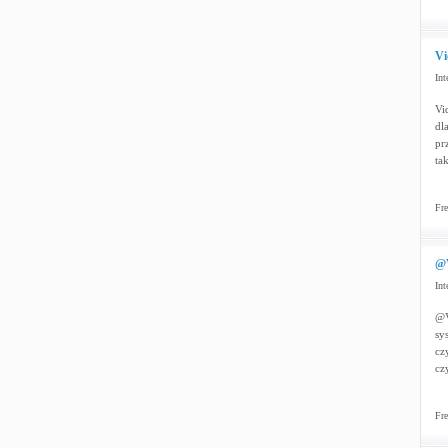
Vi
Int
Vi
dl
pr
ta
Fre
@V
Int
@V
sy
cz
cz
Fre