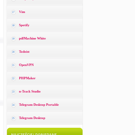
Vim
17
Spotify
18
pdfMachine White
19
Todoist
20
OpenVPN
21
PHPMaker
22
n-Track Studio
23
Telegram Desktop Portable
24
Telegram Desktop
25