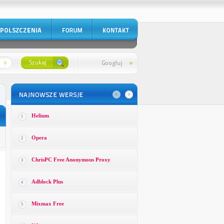
Helium
1
Opera
2
ChrisPC Free Anonymous Proxy
3
Adblock Plus
4
Mixmax Free
5