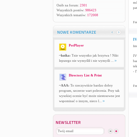
mó
Osób na forum:
2301
pa
Wszystkich postów:
986423
Wszystkich tematów:
172008
Fre
IV
PotPlayer
Int
~kuśka:
Tnie wszystko jak brzytwa ! Nikt
IV
lepszego nie wymyślił i nie wymyśli ...
ba
te
- 
Directory List & Print
~AAA:
To rzeczywiście bardzo dobry
Fre
program, szczerze wart polecenia. Przy tak
wysokiej ocenie być może niestosowne jest
wspominać o innym, nieco l...