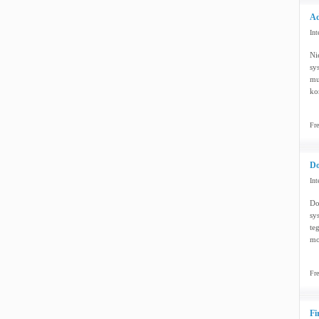
Ad
Int
Ni
sy
mu
ko
Fre
Do
Int
Do
sy
te
mo
Fre
Fi