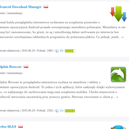
vanced Download Manager
ernet i komunikacja
emal każda przeglądarka internetowa wydawana na urządzenia przenośne z
stemem operacyjnym Android posiada wewnętrznego menedżera pobierania. Menedżery te nie
szą być zaawansowane, bo grunt, że są i umożliwiają dalsze surfowanie po internecie bez
nieczności uruchamiana oddzielnych programów do pobierania plików. Co jednak, jeżeli...
eware (darmowa) | 2019.06.29 | Pobrań: 2482 |
(0)
|
lphin Browser
ernet i komunikacja
lphin Browser to przeglądarka internetowa wydana na smartfony i tablety z
stemem operacyjnym Android. To jedna z tych aplikacji, które zasłynęły dzięki wykorzystaniu
go, co najlepszego do zaoferowania mają nam urządzenia mobilne. Chodzi mianowicie o
żliwość sterowania zawartością przy pomocy gestów. Pierwsze otworzenie w oknie p...
eware (darmowa) | 2019.06.29 | Pobrań: 2356 |
(1)
|
refox 68.8.0