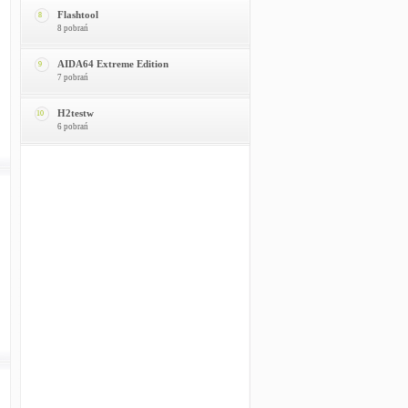
Flashtool
8
8 pobrań
AIDA64 Extreme Edition
9
7 pobrań
H2testw
10
6 pobrań