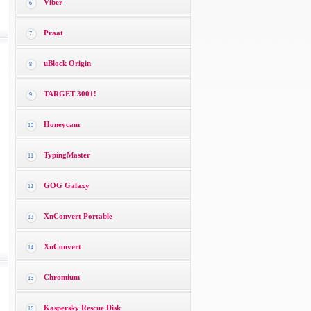
Viber
6
Praat
7
uBlock Origin
8
TARGET 3001!
9
Honeycam
10
TypingMaster
11
GOG Galaxy
12
XnConvert Portable
13
XnConvert
14
Chromium
15
Kaspersky Rescue Disk
16