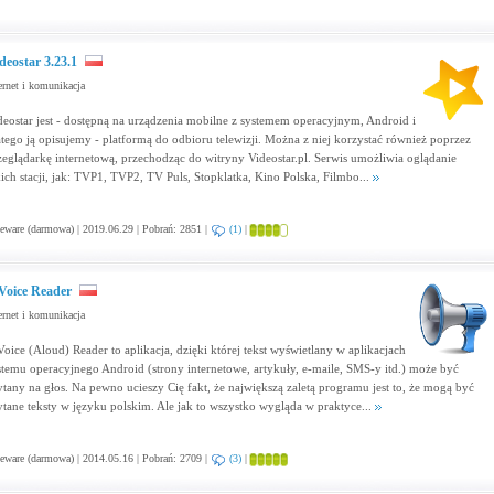
deostar 3.23.1
ernet i komunikacja
deostar jest - dostępną na urządzenia mobilne z systemem operacyjnym, Android i
atego ją opisujemy - platformą do odbioru telewizji. Można z niej korzystać również poprzez
zeglądarkę internetową, przechodząc do witryny Videostar.pl. Serwis umożliwia oglądanie
kich stacji, jak: TVP1, TVP2, TV Puls, Stopklatka, Kino Polska, Filmbo...
eware (darmowa) | 2019.06.29 | Pobrań: 2851 |
(1)
|
oice Reader
ernet i komunikacja
oice (Aloud) Reader to aplikacja, dzięki której tekst wyświetlany w aplikacjach
stemu operacyjnego Android (strony internetowe, artykuły, e-maile, SMS-y itd.) może być
ytany na głos. Na pewno ucieszy Cię fakt, że największą zaletą programu jest to, że mogą być
ytane teksty w języku polskim. Ale jak to wszystko wygląda w praktyce...
eware (darmowa) | 2014.05.16 | Pobrań: 2709 |
(3)
|