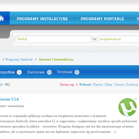
w
programosy.pl
Programy
Android
Internet i komunikacja
ść:
482
Sortuj wg
Pobrań
|
Nazwy
|
Daty
|
Oceny
|
Licencji
orrent 5.5.6
ernet i komunikacja
orrent to wspaniała aplikacja wydana na urządzenia przenośne z systemem
eracyjnym Android, która umożliwi Ci w najprostszy i najłatwiejszy możliwy sposób pobieranie
internetu specjalnych plików - torrentów. Program dostępny jest też dla stacjonarnego systemu
ndows, ale w poniższym opisie ani nie będziemy zajmować się porównaniem...