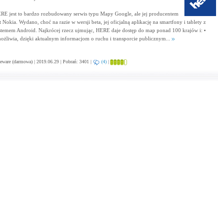
RE jest to bardzo rozbudowany serwis typu Mapy Google, ale jej producentem
t Nokia. Wydano, choć na razie w wersji beta, jej oficjalną aplikację na smartfony i tablety z
stemem Android. Najkrócej rzecz ujmując, HERE daje dostęp do map ponad 100 krajów i: •
ożliwia, dzięki aktualnym informacjom o ruchu i transporcie publicznym...
eware (darmowa) | 2019.06.29 | Pobrań: 3401 |
(4)
|