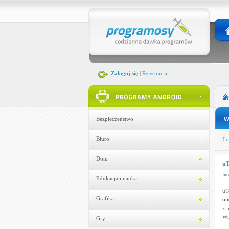
Zaloguj się
|
Rejestracja
Bezpieczeństwo
Biuro
Ilo
Dom
uT
Int
Edukacja i nauka
uT
Grafika
op
z 
Wi
Gry