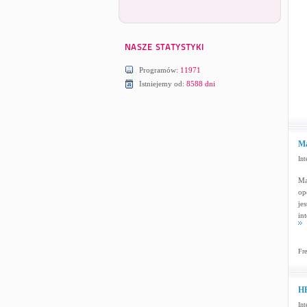
Programów:
11971
Istniejemy od:
8588 dni
Ma
Int
Ma
op
je
in
Fre
HE
Int