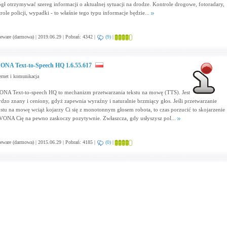
gł otrzymywać szereg informacji o aktualnej sytuacji na drodze. Kontrole drogowe, fotoradary,
trole policji, wypadki - to właśnie tego typu informacje będzie...
eware (darmowa) | 2019.06.29 | Pobrań: 4342 |
(9)
|
ONA Text-to-Speech HQ 1.6.55.617
ernet i komunikacja
ONA Text-to-speech HQ to mechanizm przetwarzania tekstu na mowę (TTS). Jest
rdzo znany i ceniony, gdyż zapewnia wyraźny i naturalnie brzmiący głos. Jeśli przetwarzanie
kstu na mowę wciąż kojarzy Ci się z monotonnym głosem robota, to czas porzucić to skojarzenie
IVONA Cię na pewno zaskoczy pozytywnie. Zwłaszcza, gdy usłyszysz pol...
eware (darmowa) | 2015.06.29 | Pobrań: 4185 |
(0)
|