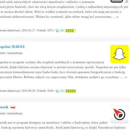
ród wielu niezwykłych właściwości smartfonów i tabletów z systemem
eracyjnym Android, choć nie obcą innym urządzeniom, i jedną z najbardziej imponujących jest
, że można słuchać tekstu. Robi to wielkie wrażenie na osobach, które nie mają styczności z
winkami elektronicznymi. Można by wymienić, jakie teksty mogą być przeczytane, ...
eware (darmowa) | 2014.05.17 | Pobrań: 5972 |
(0)
|
apchat 10.60.0.0
ernet i komunikacja
apchat to program wydany dla urządzeń mobilnych z systemem operacyjnym
droid, dzięki któremu można chatować w pewien nowoczesny sposób. Snapchat nie jest tylko
asycznym komunikatorem typu Gadu-Gadu, lecz również aparatem fotograficznym z funkcją
grywania filmów. Robimy zdjęcie czy nagrywamy film, dodajemy podpis i go wysyłamy - ...
eware (darmowa) | 2019.06.29 | Pobrań: 5544 |
(3)
|
nosik
ernet i komunikacja
nosik jest to program dostępny na smartfony i tablety z Androidem, który pełnić
 funkcję asystenta kierowcy samochodu. Jeżeli jesteś kierowcą, to dzięki Yanosikowi będziesz