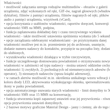
Właściwości:
• możliwość załączania szeregu rodzajów multimediów - obrazów z galerii
urządzenia, zdjęć wykonanych od ręki, GIF-ów, nagrań głosowych (wbudo
dyktafon), filmów z pamięci urządzenia, filmów nagranych od ręki, plików
audio z pamięci urządzenia, wizytówek (vCard),
• opcja korzystania z szablonów wiadomości, raportów doręczeń, konwersji
wiadomości SMS na MMS, podpisu,
• funkcja zaplanowania dokładnej daty i czasu rzeczywistego wysłania
wiadomości - także możliwość ustawienia opóźnienia wysłania (do 5 sekund
• opcje zarządzania odebranymi wiadomościami - po przytrzymaniu danej
wiadomości możliwe jest m.in. przeniesienie jej do archiwum, usunięcie,
dodanie numeru nadawcy do kontaktów, przypięcie na początku listy, dodan
do ulubionych,
• wyszukiwarka wiadomości działająca w trybie rzeczywistym,
• funkcje szczegółowego dostosowania powiadomień o otrzymywaniu nowy
wiadomości w zależności od typu nadawcy - można ustawić oddzielne cechy
wiadomości 1) zwykłych, 2) pochodzących od nienumerycznych adresów (b
operator), 3) nieznanych nadawców (spoza książki adresowej),
• w ramach alertów możliwość m.in. określenia unikalnego wzoru wibracji i
koloru diody LED, aktywowania wyskakującego okienka, spersonalizowani
ikony w pasku powiadomień,
• opcja automatycznego usuwania starych wiadomości - limit domyślny to 5
wiadomości SMS oraz 15 MMS na konwersację,
• funkcja utworzenia kopii zapasowej ustawień oraz jej przywrócenia - równ
opcja przywrócenia ustawień domyślnych,
• 2 bazowe motywy graficzne Material Design - jasny i ciemny, ale do tego 