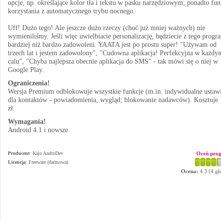
opcje, np. określające kolor tła i tekstu w pasku narzędziowym; ponadto fun
korzystania z automatycznego trybu nocnego.
Uff! Dużo tego! Ale jeszcze dużo rzeczy (choć już mniej ważnych) nie
wymieniliśmy. Jeśli więc uwielbiacie personalizację, będziecie z tego progr
bardziej niż bardzo zadowoleni. YAATA jest po prostu super! "Używam od
trzech lat i jestem zadowolony", "Cudowna aplikacja! Perfekcyjna w każdy
calu", "Chyba najlepsza obecnie aplikacja do SMS" - tak mówi się o niej w
Google Play.
Ograniczenia!
Wersja Premium odblokowuje wszystkie funkcje (m.in. indywidualne ustaw
dla kontaktów - powiadomienia, wygląd; blokowanie nadawców). Kosztuje 
zł.
Wymagania!
Android 4.1 i nowsze
Producent
:
Kajo AndroDev
Oceń pro
Licencja
: Freeware (darmowa)
Ocena:
4.3
(
4
gł