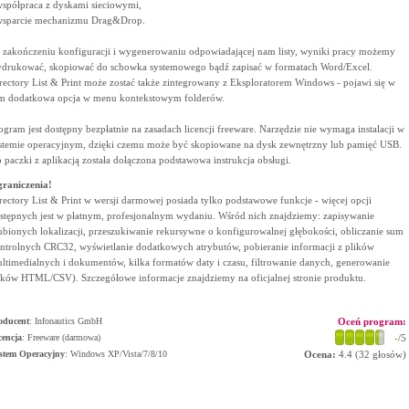
współpraca z dyskami sieciowymi,
wsparcie mechanizmu Drag&Drop.
 zakończeniu konfiguracji i wygenerowaniu odpowiadającej nam listy, wyniki pracy możemy
drukować, skopiować do schowka systemowego bądź zapisać w formatach Word/Excel.
rectory List & Print może zostać także zintegrowany z Eksploratorem Windows - pojawi się w
m dodatkowa opcja w menu kontekstowym folderów.
ogram jest dostępny bezpłatnie na zasadach licencji freeware. Narzędzie nie wymaga instalacji w
stemie operacyjnym, dzięki czemu może być skopiowane na dysk zewnętrzny lub pamięć USB.
 paczki z aplikacją została dołączona podstawowa instrukcja obsługi.
raniczenia!
rectory List & Print w wersji darmowej posiada tylko podstawowe funkcje - więcej opcji
stępnych jest w płatnym, profesjonalnym wydaniu. Wśród nich znajdziemy: zapisywanie
ubionych lokalizacji, przeszukiwanie rekursywne o konfigurowalnej głębokości, obliczanie sum
ntrolnych CRC32, wyświetlanie dodatkowych atrybutów, pobieranie informacji z plików
ltimedialnych i dokumentów, kilka formatów daty i czasu, filtrowanie danych, generowanie
ików HTML/CSV). Szczegółowe informacje znajdziemy na oficjalnej stronie produktu.
oducent
:
Infonautics GmbH
Oceń program:
cencja
: Freeware (darmowa)
-
/5
stem Operacyjny
:
Windows XP/Vista/7/8/10
Ocena:
4.4
(
32
głosów)