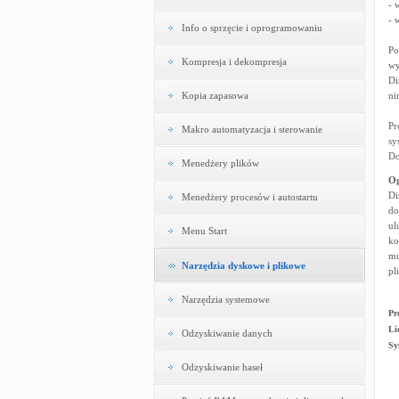
- 
- 
Info o sprzęcie i oprogramowaniu
Po
Kompresja i dekompresja
wy
Di
Kopia zapasowa
ni
Pr
Makro automatyzacja i sterowanie
sy
Do
Menedżery plików
Og
Di
Menedżery procesów i autostartu
do
ul
Menu Start
ko
mu
Narzędzia dyskowe i plikowe
pl
Narzędzia systemowe
Pr
Li
Odzyskiwanie danych
Sy
Odzyskiwanie haseł