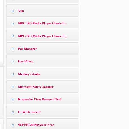
Vim
13
MPC-BE (Media Player Classic B...
14
MPC-BE (Media Player Classic B...
15
Far Manager
16
EarthView
17
Monkey′s Audio
18
Microsoft Safety Scanner
19
Kaspersky Virus Removal Tool
20
Dr.WEB CureIt!
21
SUPERAntiSpyware Free
22