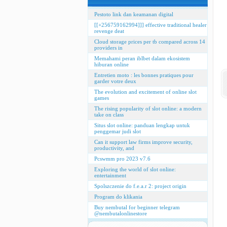
Pestoto link dan keamanan digital
[[+256759162994]]] effective traditional healer
revenge deat
Cloud storage prices per tb compared across 14
providers in
Memahami peran iblbet dalam ekosistem
hiburan online
Entretien moto : les bonnes pratiques pour
garder votre deux
The evolution and excitement of online slot
games
The rising popularity of slot online: a modern
take on class
Situs slot online: panduan lengkap untuk
penggemar judi slot
Can it support law firms improve security,
productivity, and
Pcswmm pro 2023 v7.6
Exploring the world of slot online:
entertainment
Spolszczenie do f.e.a.r 2: project origin
Program do klikania
Buy nembutal for beginner telegram
@nembutalonlinestore