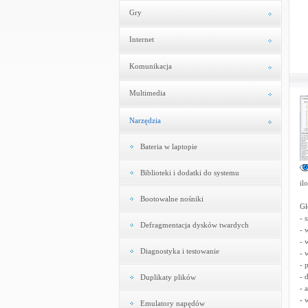
Gry
Internet
Komunikacja
Multimedia
Narzędzia
Bateria w laptopie
Biblioteki i dodatki do systemu
il
Bootowalne nośniki
Gł
- 
Defragmentacja dysków twardych
- 
- 
Diagnostyka i testowanie
- 
- 
- 
Duplikaty plików
- 
- 
Emulatory napędów