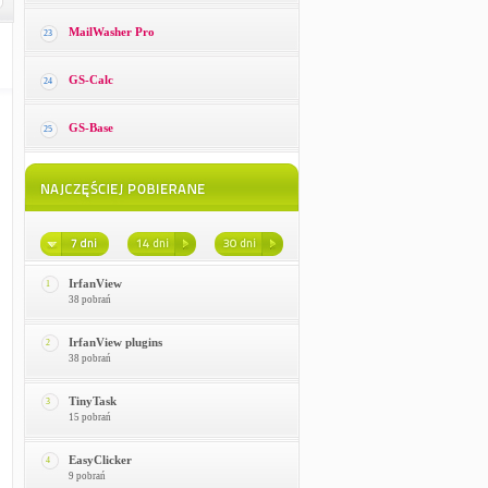
MailWasher Pro
23
GS-Calc
24
GS-Base
25
IrfanView
1
38 pobrań
IrfanView plugins
2
38 pobrań
TinyTask
3
15 pobrań
EasyClicker
4
9 pobrań