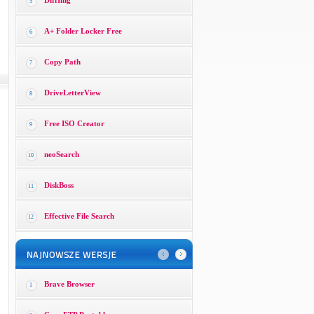
DiffImg
5
A+ Folder Locker Free
6
Copy Path
7
DriveLetterView
8
Free ISO Creator
9
neoSearch
10
DiskBoss
11
Effective File Search
12
Brave Browser
1