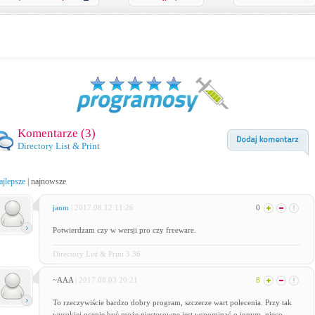
Komentarze (
3
)
Directory List & Print
ajlepsze
|
najnowsze
janm
| 2017.08.12 11:26
0
Potwierdzam czy w wersji pro czy freeware.
Directory List & Print 3.36
~AAA
| 2017.08.03 20:21
8
To rzeczywiście bardzo dobry program, szczerze wart polecenia. Przy tak
wysokiej ocenie być może niestosowne jest wspominać o innym, nieco