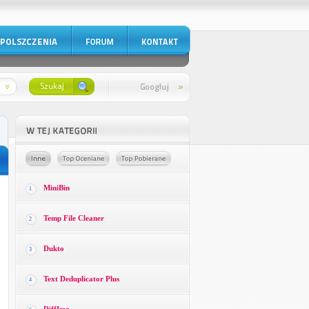
MiniBin
1
Temp File Cleaner
2
Dukto
3
Text Deduplicator Plus
4