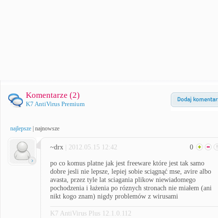
Komentarze (
2
)
K7 AntiVirus Premium
najlepsze
|
najnowsze
~drx
| 2012.05.15 12:42
0
po co komus platne jak jest freeware które jest tak samo
dobre jesli nie lepsze, lepiej sobie sciągnąć mse, avire albo
avasta, przez tyle lat sciagania plikow niewiadomego
pochodzenia i łażenia po róznych stronach nie miałem (ani
nikt kogo znam) nigdy problemów z wirusami
K7 AntiVirus Plus 12.1.0.112