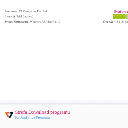
Producent
:
K7 Computing Pvt. Ltd.
Oceń pro
Licencja
: Trial (testowa)
System Operacyjny
:
Windows XP/Vista/7/8/10
Ocena:
4.4
(
18
gł
Strefa Download programu
K7 AntiVirus Premium