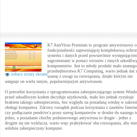
K7 AntiVirus Premium to program antywirusowy o
funkcjonalności zapewniającej kompleksową ochro
systemu i danych przed powszechnie występującym
zagrożeniami w postaci wirusów i innych szkodliw
komponentów. Jest to młody produkt mało znanego
przedsiębiorstwa K7 Computing, warto jednak dać
zobacz zrzuty ekranu
szansę z uwagi na rozwiązania, dzięki którym nie
ustępuje on wielu innym, popularniejszym antywirusom.
O potrzebie korzystania z oprogramowania zabezpieczającego system Wind
przed szkodliwym kodem decyduje użytkownik, mało kto jednak ryzykuje
brakiem takiego zabezpieczenia, bez względu na posiadaną wiedzę w zakres
obsługi komputera. Zdrowy rozsądek podczas korzystania z zasobów Interne
czy podłączanie pendrive'a przez szereg komputerów w drodze do naszego t
jedno, a posiadanie choćby podstawowego antywirusa to drugie - jedno z
drugim się nie wyklucza, warto więc praktykować oba rozwiązania, aby mie
solidnie zabezpieczony komputer.