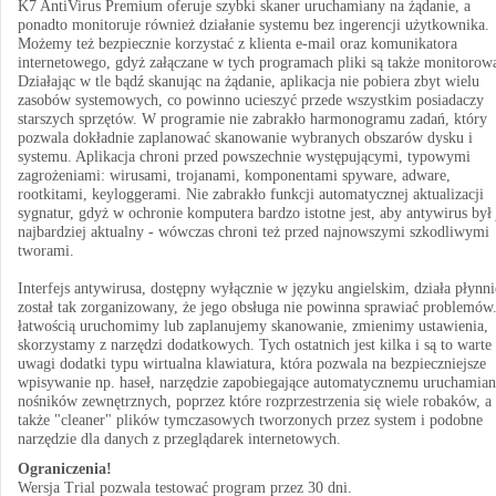
K7 AntiVirus Premium oferuje szybki skaner uruchamiany na żądanie, a
ponadto monitoruje również działanie systemu bez ingerencji użytkownika.
Możemy też bezpiecznie korzystać z klienta e-mail oraz komunikatora
internetowego, gdyż załączane w tych programach pliki są także monitorow
Działając w tle bądź skanując na żądanie, aplikacja nie pobiera zbyt wielu
zasobów systemowych, co powinno ucieszyć przede wszystkim posiadaczy
starszych sprzętów. W programie nie zabrakło harmonogramu zadań, który
pozwala dokładnie zaplanować skanowanie wybranych obszarów dysku i
systemu. Aplikacja chroni przed powszechnie występującymi, typowymi
zagrożeniami: wirusami, trojanami, komponentami spyware, adware,
rootkitami, keyloggerami. Nie zabrakło funkcji automatycznej aktualizacji
sygnatur, gdyż w ochronie komputera bardzo istotne jest, aby antywirus był 
najbardziej aktualny - wówczas chroni też przed najnowszymi szkodliwymi
tworami.
Interfejs antywirusa, dostępny wyłącznie w języku angielskim, działa płynni
został tak zorganizowany, że jego obsługa nie powinna sprawiać problemów
łatwością uruchomimy lub zaplanujemy skanowanie, zmienimy ustawienia,
skorzystamy z narzędzi dodatkowych. Tych ostatnich jest kilka i są to warte
uwagi dodatki typu wirtualna klawiatura, która pozwala na bezpieczniejsze
wpisywanie np. haseł, narzędzie zapobiegające automatycznemu uruchamian
nośników zewnętrznych, poprzez które rozprzestrzenia się wiele robaków, a
także "cleaner" plików tymczasowych tworzonych przez system i podobne
narzędzie dla danych z przeglądarek internetowych.
Ograniczenia!
Wersja Trial pozwala testować program przez 30 dni.