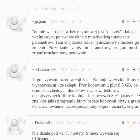
DVDFab Platinum 8.1.6.2
~jjspam
| 2010.06.04 18:43
0
"no nie wiem jak" w belce tytułowej jest "ptaszek". Jak go
wciśniesz, to pojawi się okno z możliwością ustawienie
parametrów. Tam znajdziesz folder tymczasowy i możesz go
zmienić. Po zmianie i zapisaniu parametrów, program musi
zostać uruchomiony ponownie.
~sebastian79r
| 2010.04.17 20:02
0
Ja go uzywam juz od wersji 5-tej. Kopiuje wszystkie filmy z
wypozyczalni i ze sklepu. Przy kopiowaniu plyt 8.5 GB, po
usunieciu zbednych dodatkow, napisow, lektorow
obcojezycznych filmy kopiuje sie z przeszlo 80% jakosci. P.
zna ktos jakis programik ktory bedzie kopiowal plyty z gram
PC z zachowaniem zabezpieczen aby kopia mozna bylo grac 
~Drakon61
| 2010.03.05 09:43
0
Nie działa pod win7, niestety. Śmieci wywala się
CCleanerem.