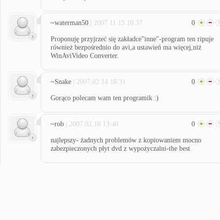
~waterman50
| 2007.11.15 10:37
0
Proponuję przyjrzeć się zakładce"inne"-program ten ripuje
również bezpośrednio do avi,a ustawień ma więcej,niż
WinAviVideo Converter.
~Snake
| 2007.02.14 16:31
0
Gorąco polecam wam ten programik :)
~rob
| 2007.02.10 13:40
0
najlepszy- żadnych problemów z kopiowaniem mocno
zabezpieczonych płyt dvd z wypożyczalni-the best