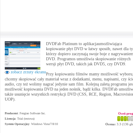
DVDFab Platinum to aplikacjaumożliwiająca
kopiowanie płyt DVD w łatwy sposób, nawet dla ty
którzy dopiero zaczynają swoje boje z nagrywanie
DVD. Programos umożliwia skopiowanie różnych
wersji płyt DVD, takich jak DVD5, czy DVD9.
zobacz zrzuty ekranu
Przy kopiowaniu filmów mamy możliwość wyboru,
chcemy skopiować cały materiał wraz z dodatkami, menu, napisami, czy ści
audio, czy też wolimy nagrać jedynie sam film. Kolejną zaletą programu jes
możliwość kopiowania DVD na jeden nośnik, bądź kilka. DVDFab umożliw
także usunięcie wszystkich restrykcji DVD (CSS, RCE, Region, Macrovisio
UOP).
Producent
:
Fengtao Software Inc.
Oceń pro
Licencja
: Trial (testowa)
System Operacyjny
:
Windows Vista/7/8/10
Ocena:
3.3
(
136
gł