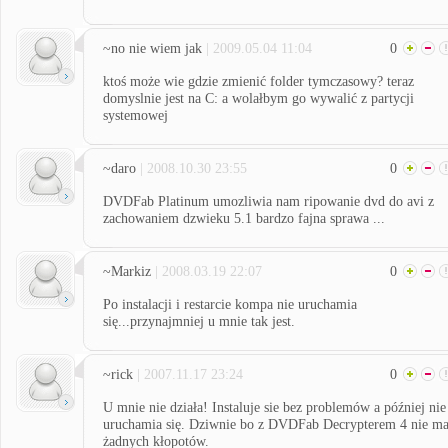
~no nie wiem jak
| 2009.05.04 11:04
0
ktoś może wie gdzie zmienić folder tymczasowy? teraz
domyslnie jest na C: a wolałbym go wywalić z partycji
systemowej
~daro
| 2008.10.30 23:55
0
DVDFab Platinum umozliwia nam ripowanie dvd do avi z
zachowaniem dzwieku 5.1 bardzo fajna sprawa ...
~Markiz
| 2008.03.19 22:07
0
Po instalacji i restarcie kompa nie uruchamia
się...przynajmniej u mnie tak jest.
~rick
| 2007.11.17 23:24
0
U mnie nie działa! Instaluje sie bez problemów a później nie
uruchamia się. Dziwnie bo z DVDFab Decrypterem 4 nie m
żadnych kłopotów.