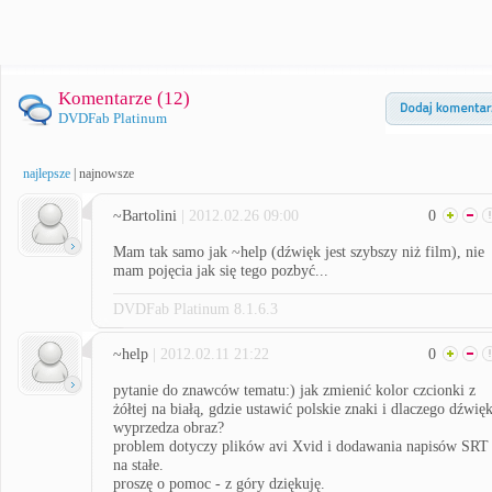
Komentarze (
12
)
DVDFab Platinum
najlepsze
|
najnowsze
~Bartolini
| 2012.02.26 09:00
0
Mam tak samo jak ~help (dźwięk jest szybszy niż film), nie
mam pojęcia jak się tego pozbyć...
DVDFab Platinum 8.1.6.3
~help
| 2012.02.11 21:22
0
pytanie do znawców tematu:) jak zmienić kolor czcionki z
żółtej na białą, gdzie ustawić polskie znaki i dlaczego dźwię
wyprzedza obraz?
problem dotyczy plików avi Xvid i dodawania napisów SRT
na stałe.
proszę o pomoc - z góry dziękuję.