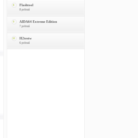
Flashtool
8
8 pobrań
AIDA64 Extreme Edition
9
7 pobrań
H2testw
10
6 pobrań