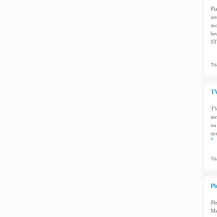
Pl
in
mo
be
ST
Tri
TV
TV
se
na
sy
Tri
Pl
Pl
Me