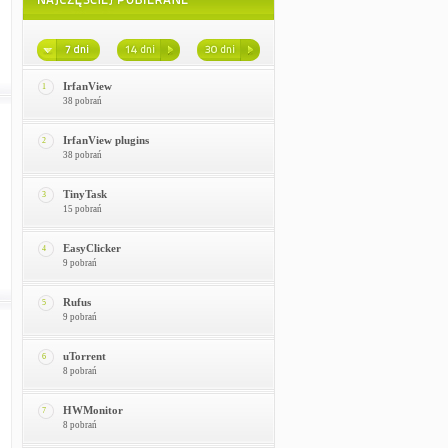
IrfanView
1
38 pobrań
IrfanView plugins
2
38 pobrań
TinyTask
3
15 pobrań
EasyClicker
4
9 pobrań
Rufus
5
9 pobrań
uTorrent
6
8 pobrań
HWMonitor
7
8 pobrań