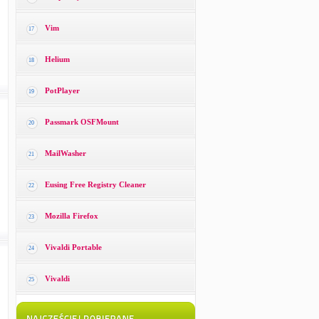
Vim
17
Helium
18
PotPlayer
19
Passmark OSFMount
20
MailWasher
21
Eusing Free Registry Cleaner
22
Mozilla Firefox
23
Vivaldi Portable
24
Vivaldi
25