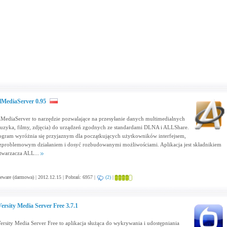
lMediaServer 0.95
lMediaServer to narzędzie pozwalające na przesyłanie danych multimedialnych
uzyka, filmy, zdjęcia) do urządzeń zgodnych ze standardami DLNA i ALLShare.
ogram wyróżnia się przyjaznym dla początkujących użytkowników interfejsem,
zproblemowym działaniem i dosyć rozbudowanymi możliwościami. Aplikacja jest składnikiem
twarzacza ALL...
eware (darmowa) | 2012.12.15 | Pobrań: 6957 |
(2)
|
ersity Media Server Free 3.7.1
ersity Media Server Free to aplikacja służąca do wykrywania i udostępniania