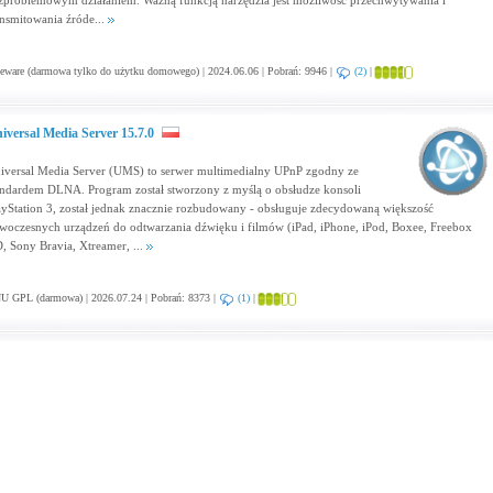
zproblemowym działaniem. Ważną funkcją narzędzia jest możliwość przechwytywania i
ansmitowania źróde...
eware (darmowa tylko do użytku domowego) | 2024.06.06 | Pobrań: 9946 |
(2)
|
iversal Media Server 15.7.0
iversal Media Server (UMS) to serwer multimedialny UPnP zgodny ze
andardem DLNA. Program został stworzony z myślą o obsłudze konsoli
ayStation 3, został jednak znacznie rozbudowany - obsługuje zdecydowaną większość
woczesnych urządzeń do odtwarzania dźwięku i filmów (iPad, iPhone, iPod, Boxee, Freebox
, Sony Bravia, Xtreamer, ...
U GPL (darmowa) | 2026.07.24 | Pobrań: 8373 |
(1)
|