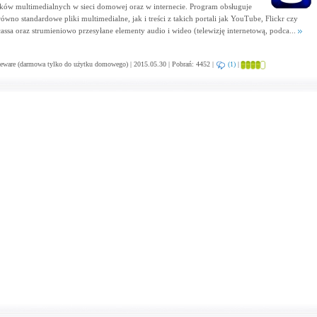
ików multimedialnych w sieci domowej oraz w internecie. Program obsługuje
równo standardowe pliki multimedialne, jak i treści z takich portali jak YouTube, Flickr czy
cassa oraz strumieniowo przesyłane elementy audio i wideo (telewizję internetową, podca...
eware (darmowa tylko do użytku domowego) | 2015.05.30 | Pobrań: 4452 |
(1)
|