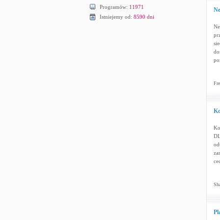
Programów:
11971
Ne
Istniejemy od:
8590 dni
Ne
pr
si
do
po
Fre
Ko
Ko
DL
od
za
ce
Sha
Pl