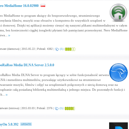
ro MediaHome 16.0.02900
ro MediaHome to program służący do bezprzewodowego, strumieniowego
zesyłania filmów, muzyki oraz obrazów z komputera do wszystkich urządzeń w
eci domowej. Dzięki tej aplikacji możemy cieszyć się naszymi plikami multimedialnymi w całym
mu, bez konieczności ciągłej żonglerki płytami lub pamięciami przenośnymi. Nero MediaHome
zwa...
eware (darmowa) | 2015.05.22 | Pobrań: 4382 |
(1)
|
oRaRoo Media DLNA Server 2.5.0.0
oRaRoo Media DLNA Server to program łączący w sobie funkcjonalność serwera
NA i menedżera multimediów, pozwalając użytkownikowi na strumieniowe
twarzanie muzyki, filmów i zdjęć na urządzeniach połączonych z siecią domową oraz na
rządzanie całą posiadaną biblioteką multimedialną z jednego miejsca. Do pozostałych funkcji i
ch...
reware (testowa) | 2015.03.03 | Pobrań: 2376 |
(1)
|
ayOn 5.0.392