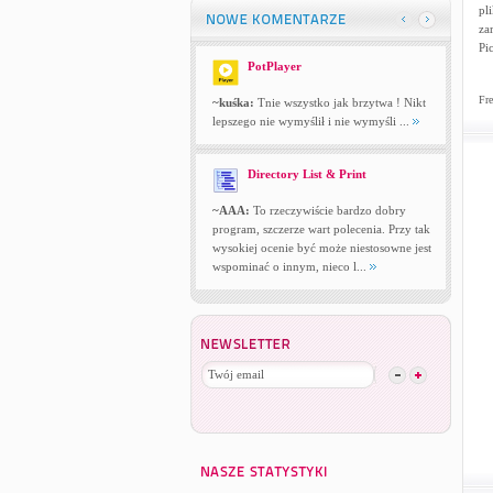
pl
za
Pi
PotPlayer
Fre
~kuśka:
Tnie wszystko jak brzytwa ! Nikt
lepszego nie wymyślił i nie wymyśli ...
Directory List & Print
~AAA:
To rzeczywiście bardzo dobry
program, szczerze wart polecenia. Przy tak
wysokiej ocenie być może niestosowne jest
wspominać o innym, nieco l...