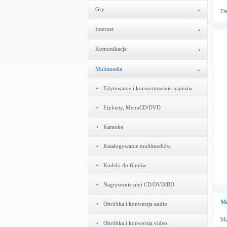
Gry
Fre
Internet
Komunikacja
Multimedia
Edytowanie i konwertowanie napisów
Etykiety, MenuCD/DVD
Karaoke
Katalogowanie multimediów
Kodeki do filmów
Nagrywanie płyt CD/DVD/BD
Me
Obróbka i konwersja audio
Me
Obróbka i konwersja video