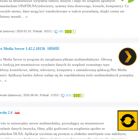
zwala na strumieniowe wysyłanie filmów, muzyki i zdjęć do urządzeń zgodnych
 standardami UPnP/DLNA (telewizory, systemy kina domowego, konsole, komputery). Co
ezwykle istotne, dane mogą być transkodowane w trakcie przesyłania, dzięki czemu nie
dziemy musieli ...
al (testowa) | 2020.03.10 | Pobrań: 16312 |
(0)
|
ex Media Server 1.42.2.10156
ex Media Server to program do zarządzania plikami multimedialnymi. Główną
go funkcją jest strumieniowe wysyłanie danych do urządzeń rozmaitego typu
elefony komórkowe, tablety, telewizory, komputery z zainstalowaną aplikacją Plex Media
nter). Aplikacja bardzo dobrze nadaje się do współdzielenia treści multimedialnych pomiędzy
e...
eware (darmowa) | 2026.08.04 | Pobrań: 11353 |
(11)
|
rviio 2.4
rviio to uniwersalny serwer multimedialny, pozwalający na strumieniowe
syłanie danych (muzyka, filmy, pliki graficzne) na urządzenia zgodne ze
andardem DLNA. Aplikacja wyróżnia się prostym w obsłudze interfejsem oraz stabilnym,