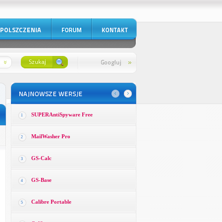
SUPERAntiSpyware Free
1
MailWasher Pro
2
GS-Calc
3
GS-Base
4
Calibre Portable
5