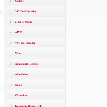
Calibre
6
360 Total Security
7
n-Track Studio
8
AIMP
9
VSO Downloader
10
Viber
11
Ahnenblatt Portable
12
Ahnenblatt
13
Nmap
14
Chromium
15
Kaspersky Rescue Disk
16