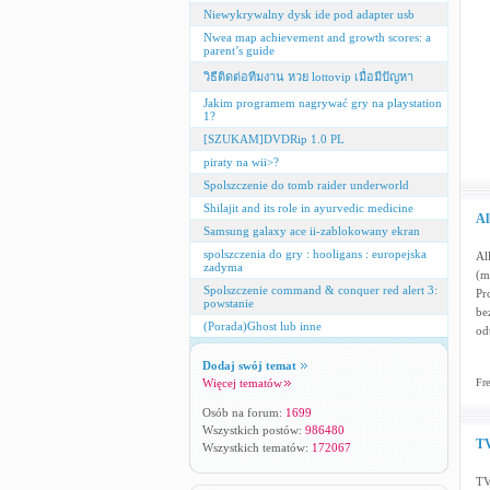
Niewykrywalny dysk ide pod adapter usb
Nwea map achievement and growth scores: a
parent’s guide
วิธีติดต่อทีมงาน หวย lottovip เมื่อมีปัญหา
Jakim programem nagrywać gry na playstation
1?
[SZUKAM]DVDRip 1.0 PL
piraty na wii>?
Spolszczenie do tomb raider underworld
Shilajit and its role in ayurvedic medicine
Al
Samsung galaxy ace ii-zablokowany ekran
spolszczenia do gry : hooligans : europejska
Al
zadyma
(m
Spolszczenie command & conquer red alert 3:
Pr
powstanie
be
(Porada)Ghost lub inne
od
Dodaj swój temat
Więcej tematów
Fre
Osób na forum:
1699
Wszystkich postów:
986480
TV
Wszystkich tematów:
172067
TV