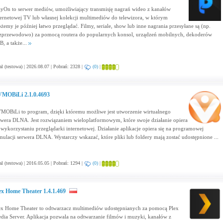
ayOn to serwer mediów, umożliwiający transmisję nagrań wideo z kanałów
ternetowej TV lub własnej kolekcji multimediów do telewizora, w którym
żemy je później łatwo przeglądać. Filmy, seriale, show lub inne nagrania przesyłane są (np.
zprzewodowo) za pomocą routera do popularnych konsol, urządzeń mobilnych, dekoderów
B, a także...
al (testowa) | 2026.08.07 | Pobrań: 2328 |
(0)
|
MOBiLi 2.1.0.4693
MOBiLi to program, dzięki któremu możliwe jest utworzenie wirtualnego
rwera DLNA. Jest rozwiązaniem wieloplatformowym, które swoje działanie opiera
 wykorzystaniu przeglądarki internetowej. Działanie aplikacje opiera się na programowej
mulacji serwera DLNA. Wystarczy wskazać, które pliki lub foldery mają zostać udostępnione ...
al (testowa) | 2016.05.05 | Pobrań: 1294 |
(0)
|
ex Home Theater 1.4.1.469
ex Home Theater to odtwarzacz multimediów udostępnianych za pomocą Plex
dia Server. Aplikacja pozwala na odtwarzanie filmów i muzyki, kanałów z