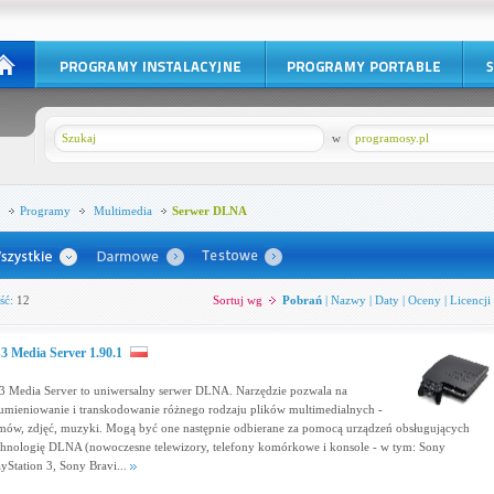
w
programosy.pl
Programy
Multimedia
Serwer DLNA
ść:
12
Sortuj wg
Pobrań
|
Nazwy
|
Daty
|
Oceny
|
Licencji
3 Media Server 1.90.1
3 Media Server to uniwersalny serwer DLNA. Narzędzie pozwala na
rumieniowanie i transkodowanie różnego rodzaju plików multimedialnych -
lmów, zdjęć, muzyki. Mogą być one następnie odbierane za pomocą urządzeń obsługujących
chnologię DLNA (nowoczesne telewizory, telefony komórkowe i konsole - w tym: Sony
ayStation 3, Sony Bravi...