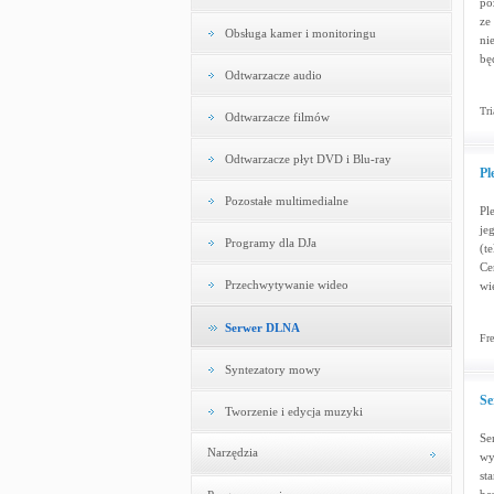
po
ze
Obsługa kamer i monitoringu
ni
bę
Odtwarzacze audio
Tri
Odtwarzacze filmów
Odtwarzacze płyt DVD i Blu-ray
Pl
Pozostałe multimedialne
Pl
je
Programy dla DJa
(t
Ce
Przechwytywanie wideo
wi
Serwer DLNA
Fre
Syntezatory mowy
Se
Tworzenie i edycja muzyki
Se
Narzędzia
wy
st