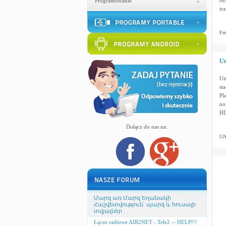
be
Programowanie
tr
Fre
Un
Un
st
Pl
no
HD
Dołącz do nas na:
GN
Մարզ առ Մարզ Եղանակի
Հաշվետվություն՝ պարզ և հուսալի
տվյալներ
Łącze radiowe AIR2NET - Tele2 -- HELP!!!