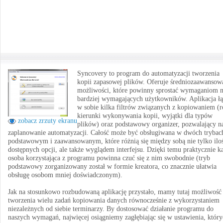
Syncovery to program do automatyzacji tworzenia
kopii zapasowej plików. Oferuje średniozaawansow
możliwości, które powinny sprostać wymaganiom n
bardziej wymagających użytkowników. Aplikacja ł
w sobie kilka filtrów związanych z kopiowaniem (
kierunki wykonywania kopii, wyjątki dla typów
zobacz zrzuty ekranu
plików) oraz podstawowy organizer, pozwalający n
zaplanowanie automatyzacji. Całość może być obsługiwana w dwóch trybac
podstawowym i zaawansowanym, które różnią się między sobą nie tylko iloś
dostępnych opcji, ale także wyglądem interfejsu. Dzięki temu praktycznie k
osoba korzystająca z programu powinna czuć się z nim swobodnie (tryb
podstawowy zorganizowany został w formie kreatora, co znacznie ułatwia
obsługę osobom mniej doświadczonym).
Jak na stosunkowo rozbudowaną aplikację przystało, mamy tutaj możliwość
tworzenia wielu zadań kopiowania danych równocześnie z wykorzystaniem
niezależnych od siebie terminarzy. By dostosować działanie programu do
naszych wymagań, najwięcej osiągniemy zagłębiając się w ustawienia, któr