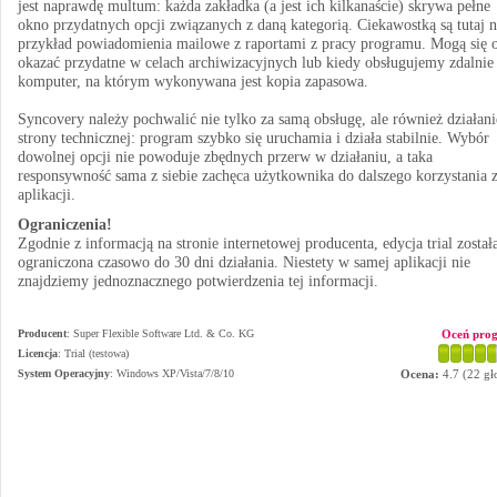
jest naprawdę multum: każda zakładka (a jest ich kilkanaście) skrywa pełne
okno przydatnych opcji związanych z daną kategorią. Ciekawostką są tutaj 
przykład powiadomienia mailowe z raportami z pracy programu. Mogą się 
okazać przydatne w celach archiwizacyjnych lub kiedy obsługujemy zdalnie
komputer, na którym wykonywana jest kopia zapasowa.
Syncovery należy pochwalić nie tylko za samą obsługę, ale również działani
strony technicznej: program szybko się uruchamia i działa stabilnie. Wybór
dowolnej opcji nie powoduje zbędnych przerw w działaniu, a taka
responsywność sama z siebie zachęca użytkownika do dalszego korzystania 
aplikacji.
Ograniczenia!
Zgodnie z informacją na stronie internetowej producenta, edycja trial został
ograniczona czasowo do 30 dni działania. Niestety w samej aplikacji nie
znajdziemy jednoznacznego potwierdzenia tej informacji.
Producent
:
Super Flexible Software Ltd. & Co. KG
Oceń pro
Licencja
: Trial (testowa)
System Operacyjny
:
Windows XP/Vista/7/8/10
Ocena:
4.7
(
22
gł