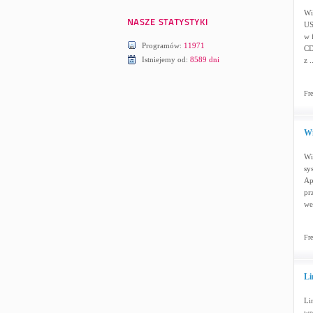
Wi
US
w 
Programów:
11971
CD
Istniejemy od:
8589 dni
z .
Fre
Wi
Wi
sy
Ap
pr
wer
Fre
Li
Li
we