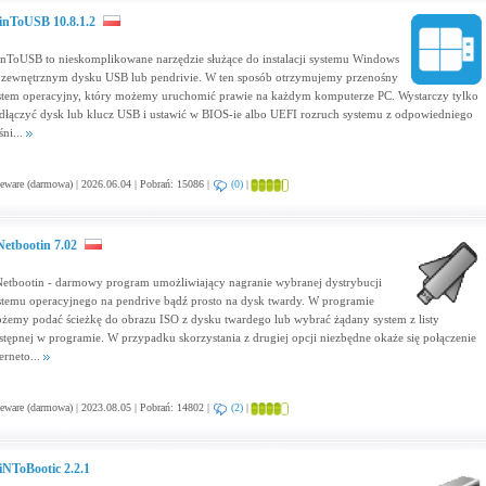
nToUSB 10.8.1.2
nToUSB to nieskomplikowane narzędzie służące do instalacji systemu Windows
 zewnętrznym dysku USB lub pendrivie. W ten sposób otrzymujemy przenośny
stem operacyjny, który możemy uruchomić prawie na każdym komputerze PC. Wystarczy tylko
dłączyć dysk lub klucz USB i ustawić w BIOS-ie albo UEFI rozruch systemu z odpowiedniego
śni...
eware (darmowa) | 2026.06.04 | Pobrań: 15086 |
(0)
|
etbootin 7.02
etbootin - darmowy program umożliwiający nagranie wybranej dystrybucji
stemu operacyjnego na pendrive bądź prosto na dysk twardy. W programie
żemy podać ścieżkę do obrazu ISO z dysku twardego lub wybrać żądany system z listy
stępnej w programie. W przypadku skorzystania z drugiej opcji niezbędne okaże się połączenie
erneto...
eware (darmowa) | 2023.08.05 | Pobrań: 14802 |
(2)
|
NToBootic 2.2.1