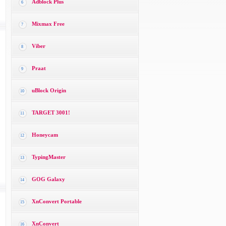
Adblock Plus
6
Mixmax Free
7
Viber
8
Praat
9
uBlock Origin
10
TARGET 3001!
11
Honeycam
12
TypingMaster
13
GOG Galaxy
14
XnConvert Portable
15
XnConvert
16