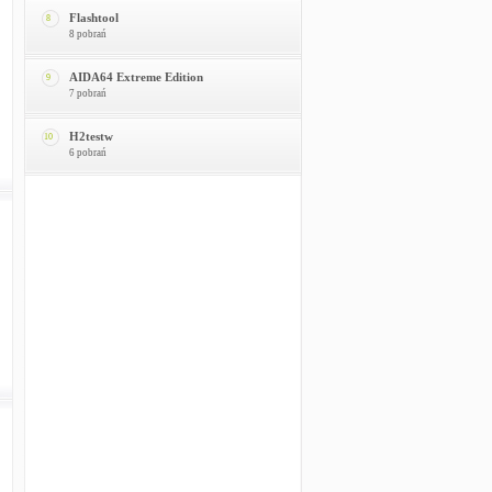
Flashtool
8
8 pobrań
AIDA64 Extreme Edition
9
7 pobrań
H2testw
10
6 pobrań