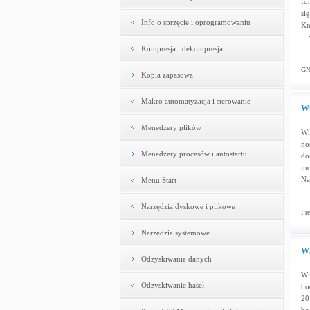
fo
si
Info o sprzęcie i oprogramowaniu
Kn
...
Kompresja i dekompresja
GN
Kopia zapasowa
Makro automatyzacja i sterowanie
Wi
Menedżery plików
Wi
no
Menedżery procesów i autostartu
do
mo
Na
Menu Start
Narzędzia dyskowe i plikowe
Fre
Narzędzia systemowe
Wi
Odzyskiwanie danych
Wi
Odzyskiwanie haseł
bo
20