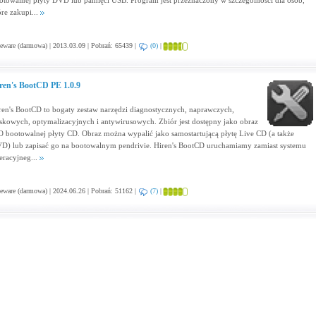
otowalnej płyty DVD lub pamięci USB. Program jest przeznaczony w szczególności dla osób,
óre zakupi...
eware (darmowa) | 2013.03.09 | Pobrań: 65439 |
(0)
|
ren's BootCD PE 1.0.9
ren's BootCD to bogaty zestaw narzędzi diagnostycznych, naprawczych,
skowych, optymalizacyjnych i antywirusowych. Zbiór jest dostępny jako obraz
O bootowalnej płyty CD. Obraz można wypalić jako samostartującą płytę Live CD (a także
D) lub zapisać go na bootowalnym pendrivie. Hiren's BootCD uruchamiamy zamiast systemu
eracyjneg...
eware (darmowa) | 2024.06.26 | Pobrań: 51162 |
(7)
|