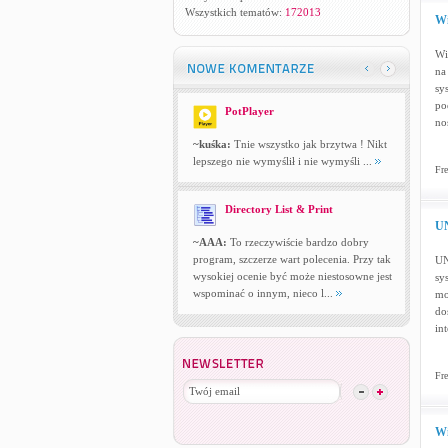
Wszystkich tematów:
172013
Wi
Wi
na
sy
po
PotPlayer
no
~kuśka:
Tnie wszystko jak brzytwa ! Nikt
lepszego nie wymyślił i nie wymyśli ...
Fre
Directory List & Print
UN
~AAA:
To rzeczywiście bardzo dobry
program, szczerze wart polecenia. Przy tak
UN
wysokiej ocenie być może niestosowne jest
sy
wspominać o innym, nieco l...
mo
do
int
Fre
Wi