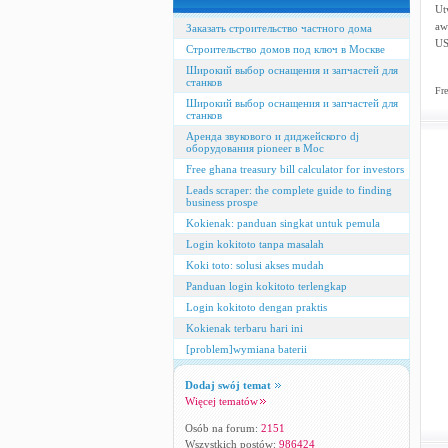
Ut
aw
Заказать строительство частного дома
US
Строительство домов под ключ в Москве
Широкий выбор оснащения и запчастей для
станков
Fre
Широкий выбор оснащения и запчастей для
станков
Аренда звукового и диджейского dj
оборудования pioneer в Мос
Free ghana treasury bill calculator for investors
Leads scraper: the complete guide to finding
business prospe
Kokienak: panduan singkat untuk pemula
Login kokitoto tanpa masalah
Koki toto: solusi akses mudah
Panduan login kokitoto terlengkap
Login kokitoto dengan praktis
Kokienak terbaru hari ini
[problem]wymiana baterii
Dodaj swój temat
Więcej tematów
Osób na forum:
2151
Wszystkich postów:
986424