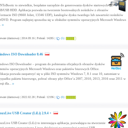
NToBootic to niewielkie, bezpłatne narzędzie do generowania dysków startowych
B/USB HDD. Aplikacja pozwala na tworzenie bootowalnych nośników z obrazów
formacie ISO (9660 Joliet, 13346 UDF), katalogów dysku twardego lub zawartości nośników
/DVD. Program najlepiej sprawdza się w obsłudze systemów operacyjnych Microsoft Windows
..
eware (darmowa) | 2014.09.16 | Pobrań: 14285 |
(5)
|
ndows ISO Downloader 8.46
ndows ISO Downloader – program do pobierania oficjalnych obrazów dysków
stemów operacyjnych Microsoft Windows oraz pakietów biurowych Office.
likacja pozwala zaopatrzyć się w pliki ISO systemów Windows 7, 8.1 oraz 10, natomiast w
zypadku pakietu biurowego, pobrać obrazy płyt Office’a 2007, 2010, 2013, 2016 oraz 2011 w
sji dla...
eware (darmowa) | 2022.02.28 | Pobrań: 12196 |
(0)
|
nuxLive USB Creator (LiLi) 2.9.4 +
nuxLive USB Creator (LiLi) to interesująca aplikacja, pozwalająca na stworzenie
rsji systemu operacyjnego Linux działającej na przenośnej pamięci USB.