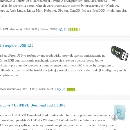
rmatowania kluczy USB, kart pamięci i dysków zewnętrznych. Aplikacja przyda
ę także do tworzenia bootowalnych wersji rozmaitych systemów operacyjnych (Windows,
oppix, Arch Linux, Linux Mint, Kubuntu, Ubuntu, CentOS, Fedora, FreeDOS i wielu innych).
U GPL (darmowa) | 2026.06.30 | Pobrań: 80306 |
(7)
|
nSetupFromUSB 1.10
nSetupFromUSB to rozbudowane środowisko pozwalające na umieszczenie na
śniku USB automatycznie uruchamiającego się systemu operacyjnego. Jest to
skonały program do tworzenia bootowalnego pendrive'a. Główne cechy programu to
żliwość wczytania wielu źródeł dla jednej partycji oraz spora liczba funkcji konfiguracyjnych.
rzędzie w...
eware (darmowa) | 2021.11.08 | Pobrań: 66247 |
(3)
|
ndows 7 USB/DVD Download Tool 1.0.30.0
ndows 7 USB/DVD Download Tool to niewielki, bezpłatny program do tworzenia
otowalnego pendrive'a USB dla Windows 7 i Windows 8 oraz Windows Server
12. Za pomocą aplikacji w łatwy sposób skopiujemy obraz w formacie ISO do postaci