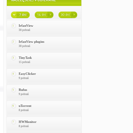
IrfanView
1
38 pobrań
IrfanView plugins
2
38 pobrań
TinyTask
3
15 pobrań
EasyClicker
4
9 pobrań
Rufus
5
9 pobrań
uTorrent
6
8 pobrań
HWMonitor
7
8 pobrań