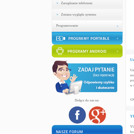
Zarządzanie telefonem
Zmiana wyglądu systemu
Programowanie
Un
Un
ur
pr
w 
GN
Dołącz do nas na:
YU
YU
bo