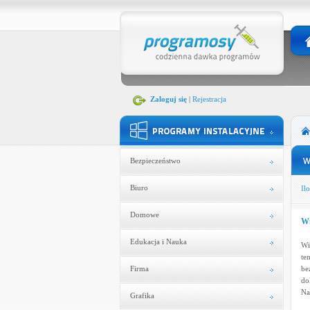
Zaloguj się
|
Rejestracja
Bezpieczeństwo
Biuro
Ilo
Domowe
Wi
Edukacja i Nauka
Wi
te
Firma
be
do
Na
Grafika