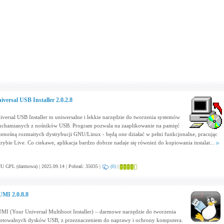
iversal USB Installer 2.0.2.8
iversal USB Installer to uniwersalne i lekkie narzędzie do tworzenia systemów
uchamianych z nośników USB. Program pozwala na zaaplikowanie na pamięć
zenośną rozmaitych dystrybucji GNU/Linux - będą one działać w pełni funkcjonalne, pracując
trybie Live. Co ciekawe, aplikacja bardzo dobrze nadaje się również do kopiowania instalat...
U GPL (darmowa) | 2025.09.14 | Pobrań: 35035 |
(0)
|
MI 2.0.8.8
MI (Your Universal Multiboot Installer) – darmowe narzędzie do tworzenia
otowalnych dysków USB, z przeznaczeniem do naprawy i ochrony komputera.