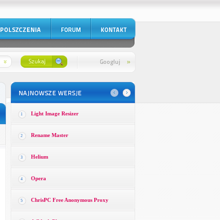
Light Image Resizer
1
Rename Master
2
Helium
3
Opera
4
ChrisPC Free Anonymous Proxy
5