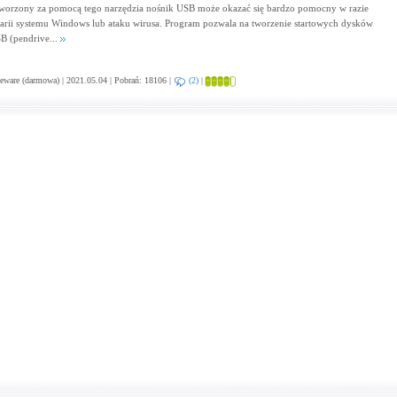
worzony za pomocą tego narzędzia nośnik USB może okazać się bardzo pomocny w razie
arii systemu Windows lub ataku wirusa. Program pozwala na tworzenie startowych dysków
B (pendrive...
eware (darmowa) | 2021.05.04 | Pobrań: 18106 |
(2)
|