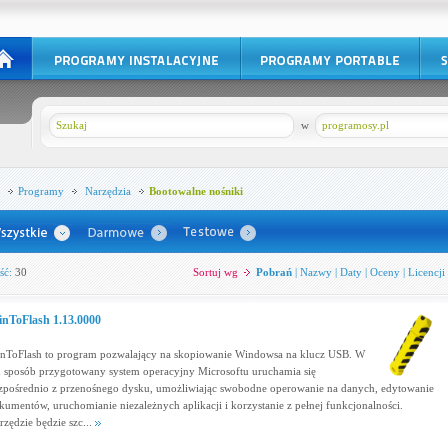
w
programosy.pl
Programy
Narzędzia
Bootowalne nośniki
ść:
30
Sortuj wg
Pobrań
|
Nazwy
|
Daty
|
Oceny
|
Licencji
nToFlash 1.13.0000
nToFlash to program pozwalający na skopiowanie Windowsa na klucz USB. W
n sposób przygotowany system operacyjny Microsoftu uruchamia się
zpośrednio z przenośnego dysku, umożliwiając swobodne operowanie na danych, edytowanie
kumentów, uruchomianie niezależnych aplikacji i korzystanie z pełnej funkcjonalności.
rzędzie będzie szc...