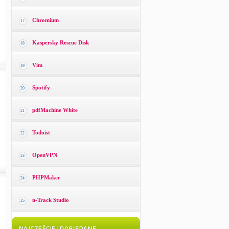
Chromium
17
Kaspersky Rescue Disk
18
Vim
19
Spotify
20
pdfMachine White
21
Todoist
22
OpenVPN
23
PHPMaker
24
n-Track Studio
25