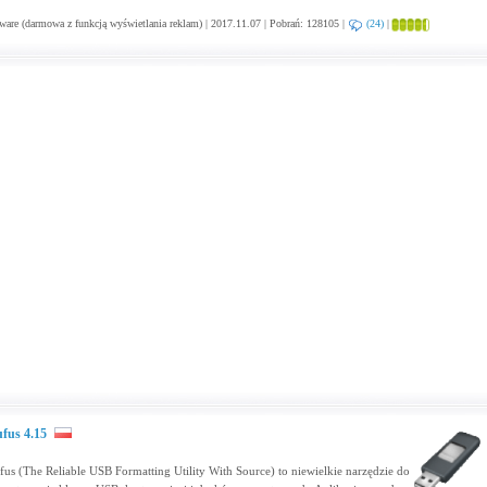
are (darmowa z funkcją wyświetlania reklam) | 2017.11.07 | Pobrań: 128105 |
(24)
|
fus 4.15
fus (The Reliable USB Formatting Utility With Source) to niewielkie narzędzie do