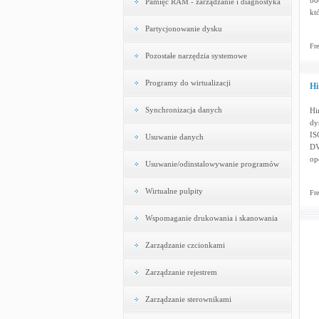
bo
Pamięć RAM - zarządzanie i diagnostyka
kt
Partycjonowanie dysku
Fre
Pozostałe narzędzia systemowe
Programy do wirtualizacji
Hi
Synchronizacja danych
Hi
dy
IS
Usuwanie danych
DV
op
Usuwanie/odinstalowywanie programów
Wirtualne pulpity
Fre
Wspomaganie drukowania i skanowania
Zarządzanie czcionkami
Zarządzanie rejestrem
Zarządzanie sterownikami