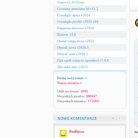
Copre v2.10.0 win
Coventor semulator3d v11.2
Crosslight apsys v2024
Crosslight pics3d v2024 x64
Datamine.discover v2024
Deform 14.0
Dental wings dwos v2021
Deswik nova v2026.3
Deswik suite v2026.1
Dgb earth sciences opendtect v7.0.8
Dhi mike zero v2025
Dodaj swój temat
Więcej tematów
Osób na forum:
1809
Wszystkich postów:
986447
Wszystkich tematów:
172064
PotPlayer
Il