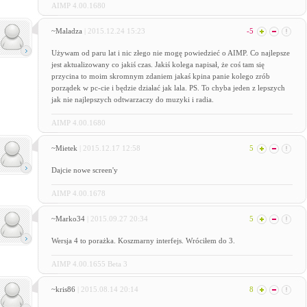
AIMP 4.00.1680
~Maladza
| 2015.12.24 15:23
-5
Używam od paru lat i nic złego nie mogę powiedzieć o AIMP. Co najlepsze
jest aktualizowany co jakiś czas. Jakiś kolega napisał, że coś tam się
przycina to moim skromnym zdaniem jakaś kpina panie kolego zrób
porządek w pc-cie i będzie działać jak lala. PS. To chyba jeden z lepszych
jak nie najlepszych odtwarzaczy do muzyki i radia.
AIMP 4.00.1680
~Mietek
| 2015.12.17 12:58
5
Dajcie nowe screen'y
AIMP 4.00.1678
~Marko34
| 2015.09.27 20:34
5
Wersja 4 to porażka. Koszmarny interfejs. Wróciłem do 3.
AIMP 4.00.1655 Beta 3
~kris86
| 2015.08.14 20:14
8