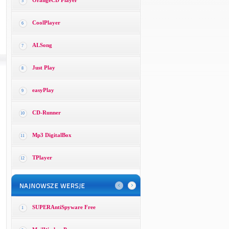
OrangeCD Player
5
CoolPlayer
6
ALSong
7
Just Play
8
easyPlay
9
CD-Runner
10
Mp3 DigitalBox
11
TPlayer
12
SUPERAntiSpyware Free
1