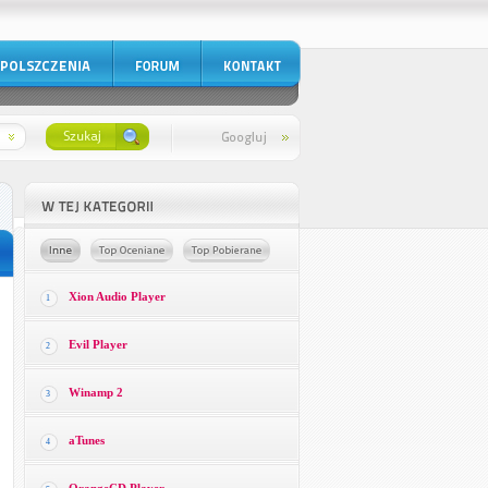
Xion Audio Player
1
Evil Player
2
Winamp 2
3
aTunes
4