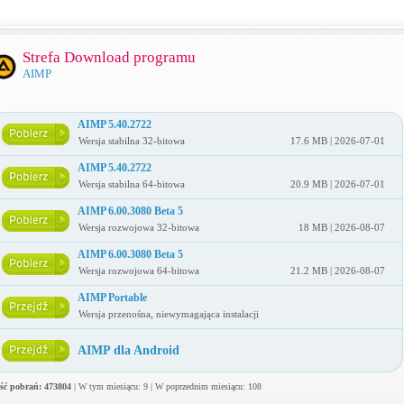
Strefa Download programu
AIMP
AIMP 5.40.2722
Wersja stabilna 32-bitowa
17.6 MB | 2026-07-01
AIMP 5.40.2722
Wersja stabilna 64-bitowa
20.9 MB | 2026-07-01
AIMP 6.00.3080 Beta 5
Wersja rozwojowa 32-bitowa
18 MB | 2026-08-07
AIMP 6.00.3080 Beta 5
Wersja rozwojowa 64-bitowa
21.2 MB | 2026-08-07
AIMP Portable
Wersja przenośna, niewymagająca instalacji
AIMP dla Android
ość pobrań: 473804
| W tym miesiącu: 9 | W poprzednim miesiącu: 108