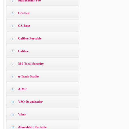
MailWasher Pro
2
GS-Calc
3
GS-Base
4
Calibre Portable
5
Calibre
6
360 Total Security
7
n-Track Studio
8
AIMP
9
VSO Downloader
10
Viber
11
Ahnenblatt Portable
12