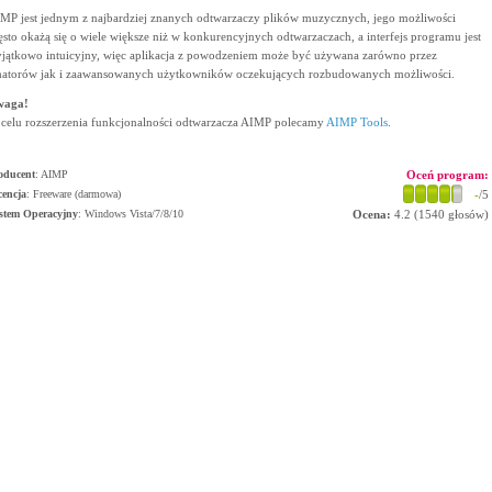
MP jest jednym z najbardziej znanych odtwarzaczy plików muzycznych, jego możliwości
ęsto okażą się o wiele większe niż w konkurencyjnych odtwarzaczach, a interfejs programu jest
jątkowo intuicyjny, więc aplikacja z powodzeniem może być używana zarówno przez
atorów jak i zaawansowanych użytkowników oczekujących rozbudowanych możliwości.
waga!
celu rozszerzenia funkcjonalności odtwarzacza AIMP polecamy
AIMP Tools
.
oducent
:
AIMP
Oceń program:
cencja
: Freeware (darmowa)
-
/5
stem Operacyjny
:
Windows Vista/7/8/10
Ocena:
4.2
(
1540
głosów)