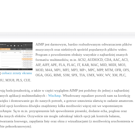
AIMP jest darmowym, bardzo rozbudowanym odtwarzaczem plików
muzycznych oraz niektórych spośród popularnych plików wideo.
Program z powodzeniem obsłuży wszystkie z najbardziej znanych
formatów multimediów, m.in. ACS2, AUDIOCD, CDA, AAC, AC3,
AIF, AIFF, APE, FLA, FLAC, IT, KAR, MAC, MID, MIDI, MO3,
MOD, M4A, MP1, MP2, MP3, MP+, MPC, MPP, MTM, OFR, OFS,
zobacz zrzuty ekranu
OGA, OGG, RIMI, S3M, SPX, TIA, UMX, WAV, WV, XM, PLC,
U, M3U8, PLS, CUE.
oją funkcjonalnością, a także w części wyglądem AIMP jest podobny do jednej z najbardziej
anych aplikacji multimedialnych -
WinAmp
. Wbudowany equalizer pozwoli nam na korekcję
więku i dostosowanie go do naszych potrzeb, a gotowe ustawienia ułatwią to zadanie amatorom.
ród opcji korektora dźwięku znajdziemy kilka możliwości więcej niż we wspomnianym
nAmpie. Są to m.in. przyspieszenie lub spowolnienie piosenki, dodanie echa, pogłosu oraz
lka innych efektów. Oczywiście nie mogło zabraknąć takich opcji jak kontrola balansu,
twarzania losowego, zapętlania listy oraz okna z wizualizacjami (z możliwością uruchomienia w
ybie pełnoekranowym).