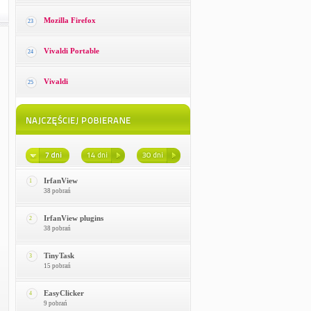
Mozilla Firefox
23
Vivaldi Portable
24
Vivaldi
25
IrfanView
1
38 pobrań
IrfanView plugins
2
38 pobrań
TinyTask
3
15 pobrań
EasyClicker
4
9 pobrań