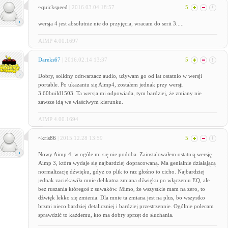
~quickspeed
| 2016.03.04 18:57
5
wersja 4 jest absolutnie nie do przyjęcia, wracam do serii 3.....
AIMP 4.00.1697
Dareks67
| 2016.02.14 13:37
5
Dobry, solidny odtwarzacz audio, używam go od lat ostatnio w wersji
portable. Po ukazaniu się Aimp4, zostałem jednak przy wersji
3.60build1503. Ta wersja mi odpowiada, tym bardziej, że zmiany nie
zawsze idą we właściwym kierunku.
AIMP 4.00.1694
~kris86
| 2015.12.28 13:59
5
Nowy Aimp 4, w ogóle mi się nie podoba. Zainstalowałem ostatnią wersję
Aimp 3, która wydaje się najbardziej dopracowaną. Ma genialnie działającą
normalizację dźwięku, gdyż co plik to raz głośno to cicho. Najbardziej
jednak zaciekawiła mnie delikatna zmiana dźwięku po włączeniu EQ, ale
bez ruszania któregoś z suwaków. Mimo, że wszystkie mam na zero, to
dźwięk lekko się zmienia. Dla mnie ta zmiana jest na plus, bo wszystko
brzmi nieco bardziej detaliczniej i bardziej przestrzennie. Ogólnie polecam
sprawdzić to każdemu, kto ma dobry sprzęt do słuchania.