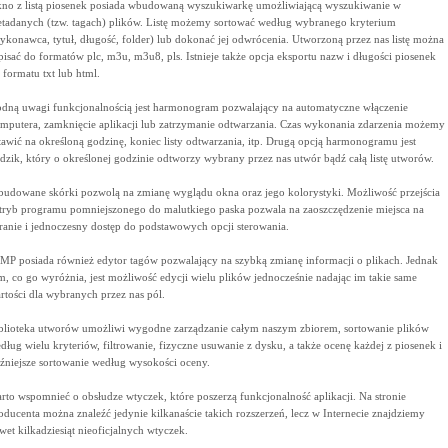
no z listą piosenek posiada wbudowaną wyszukiwarkę umożliwiającą wyszukiwanie w
tadanych (tzw. tagach) plików. Listę możemy sortować według wybranego kryterium
ykonawca, tytuł, długość, folder) lub dokonać jej odwrócenia. Utworzoną przez nas listę można
pisać do formatów plc, m3u, m3u8, pls. Istnieje także opcja eksportu nazw i długości piosenek
 formatu txt lub html.
dną uwagi funkcjonalnością jest harmonogram pozwalający na automatyczne włączenie
mputera, zamknięcie aplikacji lub zatrzymanie odtwarzania. Czas wykonania zdarzenia możemy
tawić na określoną godzinę, koniec listy odtwarzania, itp. Drugą opcją harmonogramu jest
dzik, który o określonej godzinie odtworzy wybrany przez nas utwór bądź całą listę utworów.
udowane skórki pozwolą na zmianę wyglądu okna oraz jego kolorystyki. Możliwość przejścia
tryb programu pomniejszonego do malutkiego paska pozwala na zaoszczędzenie miejsca na
ranie i jednoczesny dostęp do podstawowych opcji sterowania.
MP posiada również edytor tagów pozwalający na szybką zmianę informacji o plikach. Jednak
m, co go wyróżnia, jest możliwość edycji wielu plików jednocześnie nadając im takie same
rtości dla wybranych przez nas pól.
blioteka utworów umożliwi wygodne zarządzanie całym naszym zbiorem, sortowanie plików
dług wielu kryteriów, filtrowanie, fizyczne usuwanie z dysku, a także ocenę każdej z piosenek i
źniejsze sortowanie według wysokości oceny.
rto wspomnieć o obsłudze wtyczek, które poszerzą funkcjonalność aplikacji. Na stronie
oducenta można znaleźć jedynie kilkanaście takich rozszerzeń, lecz w Internecie znajdziemy
wet kilkadziesiąt nieoficjalnych wtyczek.