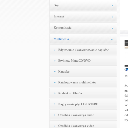
Gry
Internet
Komunikacja
Multimedia
Edytowanie i konwertowanie napisów
Etykiety, MenuCD/DVD
Karaoke
M3
Katalogowanie multimediów
Sw
zn
Kodeki do filmów
dź
Wś
Nagrywanie płyt CD/DVD/BD
Wi
ki
Obróbka i konwersja audio
od
tr
Obróbka i konwersja video