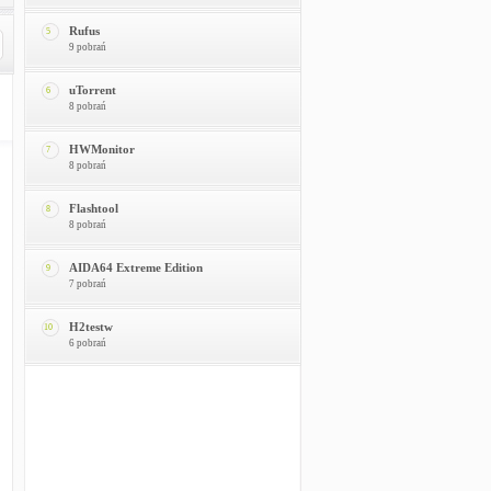
Rufus
5
9 pobrań
uTorrent
6
8 pobrań
HWMonitor
7
8 pobrań
Flashtool
8
8 pobrań
AIDA64 Extreme Edition
9
7 pobrań
H2testw
10
6 pobrań