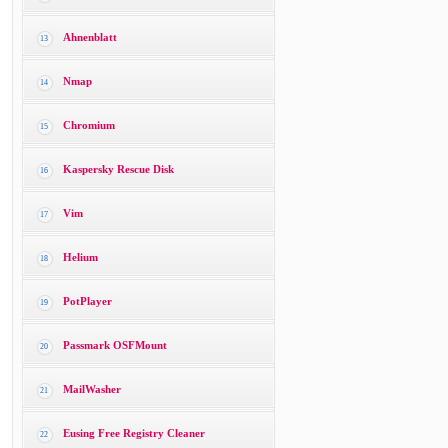
Ahnenblatt
13
Nmap
14
Chromium
15
Kaspersky Rescue Disk
16
Vim
17
Helium
18
PotPlayer
19
Passmark OSFMount
20
MailWasher
21
Eusing Free Registry Cleaner
22