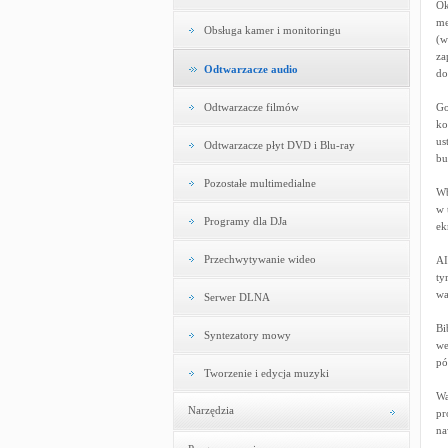
Ok
me
Obsługa kamer i monitoringu
(w
za
Odtwarzacze audio
do
Odtwarzacze filmów
Go
ko
us
Odtwarzacze płyt DVD i Blu-ray
bu
Pozostałe multimedialne
Wb
w 
Programy dla DJa
ek
Przechwytywanie wideo
AI
ty
wa
Serwer DLNA
Bi
Syntezatory mowy
we
pó
Tworzenie i edycja muzyki
Wa
Narzędzia
pr
na