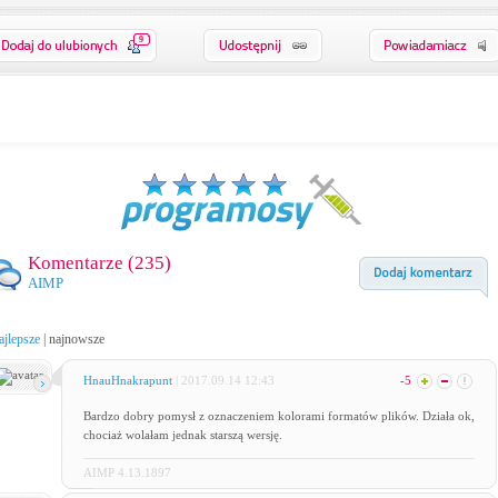
9
Komentarze (
235
)
AIMP
ajlepsze
|
najnowsze
HnauHnakrapunt
| 2017.09.14 12:43
-5
Bardzo dobry pomysł z oznaczeniem kolorami formatów plików. Działa ok,
chociaż wolałam jednak starszą wersję.
AIMP 4.13.1897