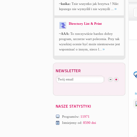
~kuśka:
Tnie wszystko jak brzytwa ! Nikt
lepszego nie wymyślił i nie wymyśli ...
Directory List & Print
~AAA:
To rzeczywiście bardzo dobry
program, szczerze wart polecenia. Przy tak
wysokiej ocenie być może niestosowne jest
wspominać o innym, nieco l...
n
Programów:
11971
Istniejemy od:
8590 dni