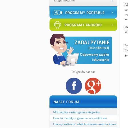
Programowanie
AI
cz
wy
am
U
W 
Pr
Li
Sy
Dołącz do nas na:
M3liveplay casino game categories
How to identify a genuine vca certificate
Usa erp software: what businesses need to know