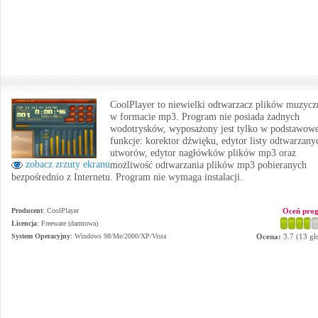
CoolPlayer to niewielki odtwarzacz plików muzyc
w formacie mp3. Program nie posiada żadnych
wodotrysków, wyposażony jest tylko w podstawow
funkcje: korektor dźwięku, edytor listy odtwarzany
utworów, edytor nagłówków plików mp3 oraz
zobacz zrzuty ekranu
możliwość odtwarzania plików mp3 pobieranych
bezpośrednio z Internetu. Program nie wymaga instalacji.
Producent
:
CoolPlayer
Oceń pro
Licencja
: Freeware (darmowa)
System Operacyjny
:
Windows 98/Me/2000/XP/Vista
Ocena:
3.7
(
13
gł