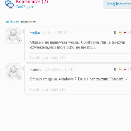
Komentarze (
2
)
CoolPlayer
najlepsze
|
najnowsze
wejko
| 2016.02.09 20:40
0
Ukazała się najnowsza wersja: CoolPlayerPlus ,z lepszym
dźwiękiem,jeśli moje ucho się nie myli.
CoolPlayer build 219
~siesio
| 2015.04.25 13:31
0
Śmiało śmiga na windows 7.Działa bez zarzutu.Polecam.:-)
CoolPlayer build 219