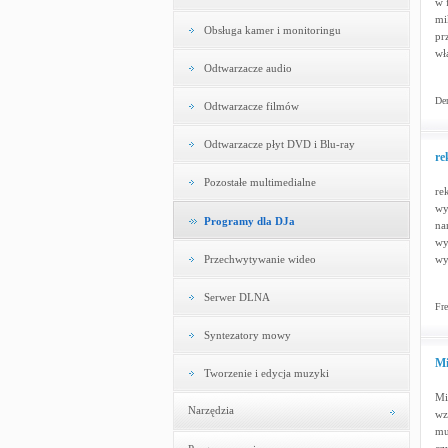
w 
mi
Obsługa kamer i monitoringu
pr
wł
Odtwarzacze audio
Dem
Odtwarzacze filmów
Odtwarzacze płyt DVD i Blu-ray
re
Pozostałe multimedialne
re
wy
Programy dla DJa
na
wy
Przechwytywanie wideo
wy
Serwer DLNA
Fre
Syntezatory mowy
Mi
Tworzenie i edycja muzyki
Mi
Narzędzia
wz
mu