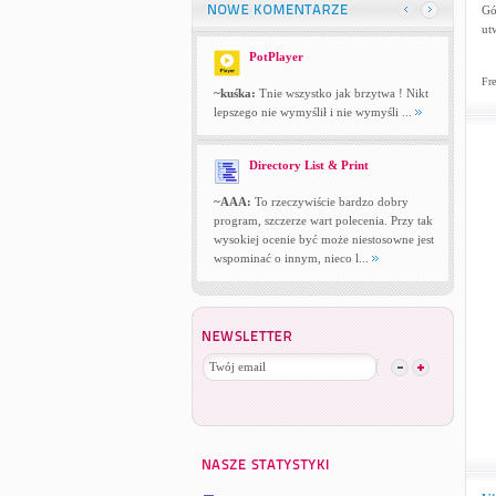
Gó
ut
PotPlayer
Fre
~kuśka:
Tnie wszystko jak brzytwa ! Nikt
lepszego nie wymyślił i nie wymyśli ...
Directory List & Print
~AAA:
To rzeczywiście bardzo dobry
program, szczerze wart polecenia. Przy tak
wysokiej ocenie być może niestosowne jest
wspominać o innym, nieco l...