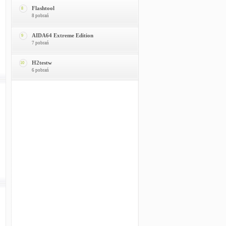
Flashtool
8
8 pobrań
AIDA64 Extreme Edition
9
7 pobrań
H2testw
10
6 pobrań