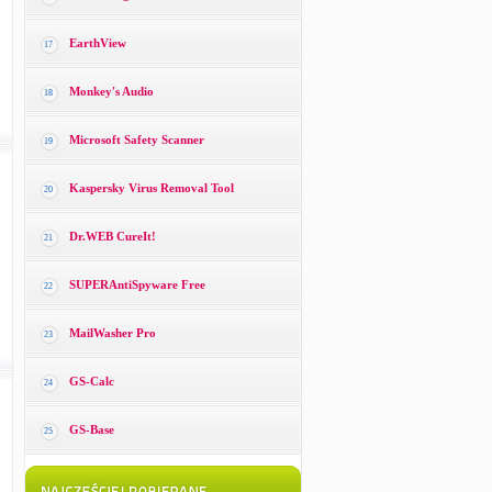
EarthView
17
Monkey′s Audio
18
Microsoft Safety Scanner
19
Kaspersky Virus Removal Tool
20
Dr.WEB CureIt!
21
SUPERAntiSpyware Free
22
MailWasher Pro
23
GS-Calc
24
GS-Base
25