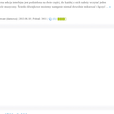
rna sekcja interfejsu jest podzielona na dwie części, do każdej z nich należy wczytać jeden
wór muzyczny. Ścieżki dźwiękowe możemy następnie niemal dowolnie miksować i łączyć ...
eware (darmowa) | 2013.06.18 | Pobrań: 3411 |
(1)
|