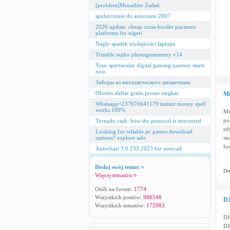
[problem]Menadżer Zadań
spolszczenie do autoroute 2007
2026 update: cheap cross‑border payment
platforms for nigeri
Nagły spadek wydajności laptopa
Trimble inpho photogrammetry v14
Your spectacular digital gaming journey starts
now
Заборы из металлического штакетника
Olxtoto daftar gratis proses singkat
Mi
Whatsapp+237676641179 instant money spell
works 100%
Mi
po
Tornado cash: how the protocol is structured
ed
Looking for reliable pc games download
options? explore safe
st
fo
Autochart 3.0.233 2023 for autocad
Dodaj swój temat
Dem
Więcej tematów
Osób na forum:
1774
Wszystkich postów:
986548
DJ
Wszystkich tematów:
172083
DJ
DJ