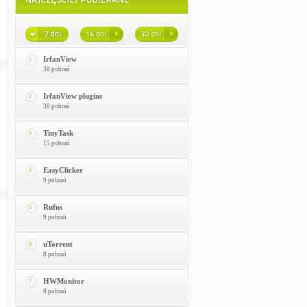
IrfanView
1
38 pobrań
IrfanView plugins
2
38 pobrań
TinyTask
3
15 pobrań
EasyClicker
4
9 pobrań
Rufus
5
9 pobrań
uTorrent
6
8 pobrań
HWMonitor
7
8 pobrań