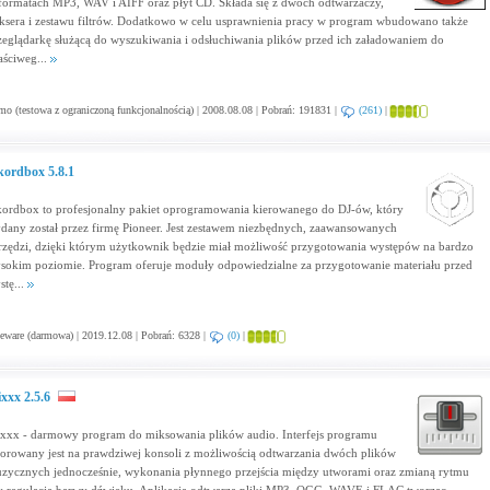
formatach MP3, WAV i AIFF oraz płyt CD. Składa się z dwóch odtwarzaczy,
ksera i zestawu filtrów. Dodatkowo w celu usprawnienia pracy w program wbudowano także
zeglądarkę służącą do wyszukiwania i odsłuchiwania plików przed ich załadowaniem do
aściweg...
o (testowa z ograniczoną funkcjonalnością) | 2008.08.08 | Pobrań: 191831 |
(261)
|
kordbox 5.8.1
kordbox to profesjonalny pakiet oprogramowania kierowanego do DJ-ów, który
dany został przez firmę Pioneer. Jest zestawem niezbędnych, zaawansowanych
rzędzi, dzięki którym użytkownik będzie miał możliwość przygotowania występów na bardzo
sokim poziomie. Program oferuje moduły odpowiedzialne za przygotowanie materiału przed
stę...
eware (darmowa) | 2019.12.08 | Pobrań: 6328 |
(0)
|
xxx 2.5.6
xxx - darmowy program do miksowania plików audio. Interfejs programu
orowany jest na prawdziwej konsoli z możliwością odtwarzania dwóch plików
zycznych jednocześnie, wykonania płynnego przejścia między utworami oraz zmianą rytmu