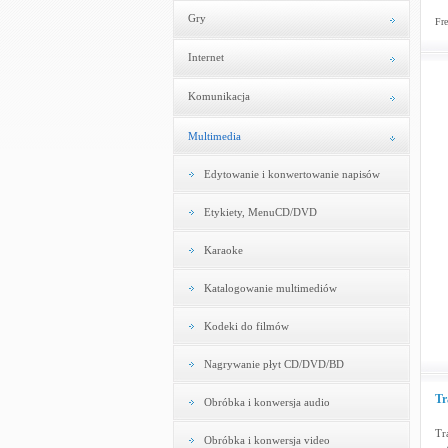
Gry
Fre
Internet
Komunikacja
Multimedia
Edytowanie i konwertowanie napisów
Etykiety, MenuCD/DVD
Karaoke
Katalogowanie multimediów
Kodeki do filmów
Nagrywanie płyt CD/DVD/BD
Tr
Obróbka i konwersja audio
Tr
Obróbka i konwersja video