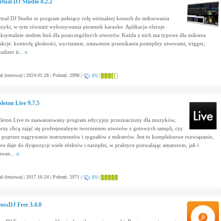
rtual DJ Studio 8.2.2
rtual DJ Studio to program pełniący rolę wirtualnej konsoli do miksowania
zyki, w tym również wykonywania piosenek karaoke. Aplikacja oferuje
ksymalnie siedem linii dla poszczególnych utworów. Każda z nich ma typowe dla miksera
nkcje: kontrolę głośności, wyciszanie, ustawienie przenikania pomiędzy utworami, trigger,
alizer it...
al (testowa) | 2024.01.28 | Pobrań: 2998 |
(0)
|
leton Live 9.7.5
leton Live to zaawansowany program edycyjny przeznaczony dla muzyków,
órzy chcą zająć się profesjonalnym tworzeniem utworów z gotowych sampli, czy
ż poprzez nagrywanie instrumentów i sygnałów z mikserów. Jest to kompleksowe rozwiązanie,
óre daje do dyspozycji wiele efektów i narzędzi, w praktyce pozwalając amatorom, jak i
awan...
al (testowa) | 2017.10.24 | Pobrań: 2971 |
(0)
|
ossDJ Free 3.4.0