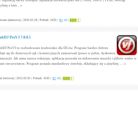
y regulacją barwy dźwięku. Aplikacja odtwarza pliki MP3, OGG, WAVE i FLAC tworząc
ylistę z któr...
eware (darmowa) | 2026.03.28 | Pobrań: 5420 |
(0)
|
ubDJ ProVJ 7.0.0.1
ubDJ ProVJ to rozbudowane środowisko dla DJ-ów. Program bardzo dobrze
daje się do domowych jak i komercyjnych zastosowań (praca w pubie, dyskotece,
stauracji). Jak sama nazwa wskazuje, aplikacja pozwala na miksowanie muzyki i plików wideo w
asie rzeczywistym. Program posiada standardowy interfejs, składający się z playlisty, ...
al (testowa) | 2013.03.05 | Pobrań: 4163 |
(0)
|