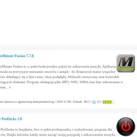
xMeister Fusion 7.7.0
xMeister Fusion to w pełni funkcjonalny pakiet do miksowania muzyki. Aplikacja
zwala na precyzyjne mieszanie utworów i sampli - do dyspozycji mamy wygodny
ytor składający się z linii czasu, okna podglądu, biblioteki muzycznej oraz kontrolek
erujących efektami. Program obsługuje pliki MP3, WAV, WMA oraz listy odtwarzania w
rmat...
o (testowa z ograniczoną funkcjonalnością) | 2019.12.08 | Pobrań: 3812 |
(0)
|
 ProDecks 2.0
 ProDecks to bezpłatny, lecz w pełni profesjonalny i rozbudowany program dla
-ów, Dzięki któremu każdy może zacząć swoją przygodę z miksowaniem muzyki.