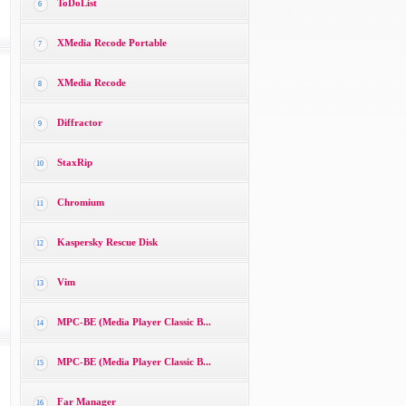
ToDoList
6
XMedia Recode Portable
7
XMedia Recode
8
Diffractor
9
StaxRip
10
Chromium
11
Kaspersky Rescue Disk
12
Vim
13
MPC-BE (Media Player Classic B...
14
MPC-BE (Media Player Classic B...
15
Far Manager
16