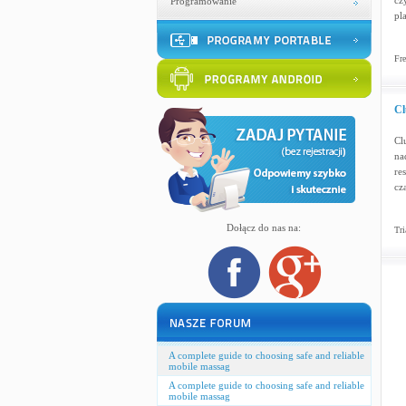
cz
Programowanie
pla
Fre
Cl
Cl
na
re
cz
Dołącz do nas na:
Tri
A complete guide to choosing safe and reliable
mobile massag
A complete guide to choosing safe and reliable
mobile massag