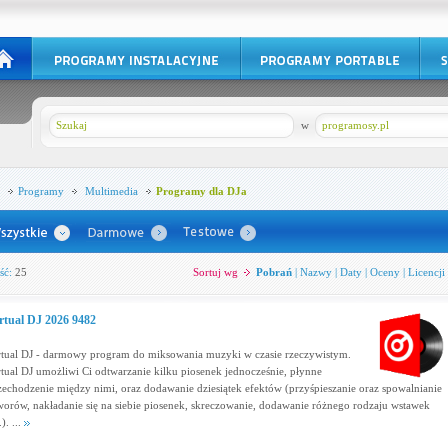
w
programosy.pl
Programy
Multimedia
Programy dla DJa
ść:
25
Sortuj wg
Pobrań
|
Nazwy
|
Daty
|
Oceny
|
Licencji
rtual DJ 2026 9482
rtual DJ - darmowy program do miksowania muzyki w czasie rzeczywistym.
rtual DJ umożliwi Ci odtwarzanie kilku piosenek jednocześnie, płynne
zechodzenie między nimi, oraz dodawanie dziesiątek efektów (przyśpieszanie oraz spowalnianie
worów, nakładanie się na siebie piosenek, skreczowanie, dodawanie różnego rodzaju wstawek
.). ...