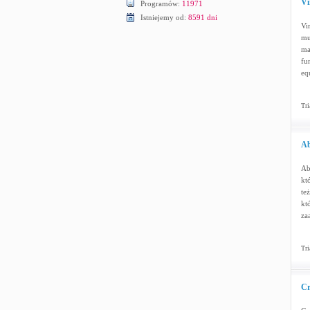
Vi
Programów:
11971
Istniejemy od:
8591 dni
Vi
mu
ma
fu
equ
Tri
Ab
Ab
kt
te
kt
za
Tri
Cr