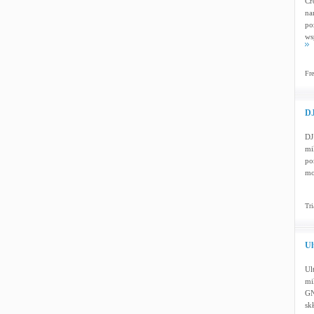
Cr
na
po
ws
Fre
DJ
DJ
mi
po
mo
Tri
Ul
Ul
mi
GN
sk