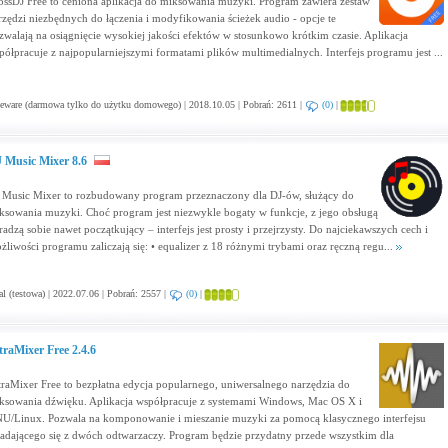
ossDJ Free to ceniona aplikacja do miksowania muzyki. Program zawiera zestaw
rzędzi niezbędnych do łączenia i modyfikowania ścieżek audio - opcje te
zwalają na osiągnięcie wysokiej jakości efektów w stosunkowo krótkim czasie. Aplikacja
półpracuje z najpopularniejszymi formatami plików multimedialnych. Interfejs programu jest ...
eware (darmowa tylko do użytku domowego) | 2018.10.05 | Pobrań: 2611 |
(0)
|
 Music Mixer 8.6
 Music Mixer to rozbudowany program przeznaczony dla DJ-ów, służący do
ksowania muzyki. Choć program jest niezwykle bogaty w funkcje, z jego obsługą
radzą sobie nawet początkujący – interfejs jest prosty i przejrzysty. Do najciekawszych cech i
żliwości programu zaliczają się: • equalizer z 18 różnymi trybami oraz ręczną regu...
al (testowa) | 2022.07.06 | Pobrań: 2557 |
(0)
|
traMixer Free 2.4.6
traMixer Free to bezpłatna edycja popularnego, uniwersalnego narzędzia do
ksowania dźwięku. Aplikacja współpracuje z systemami Windows, Mac OS X i
U/Linux. Pozwala na komponowanie i mieszanie muzyki za pomocą klasycznego interfejsu
ładającego się z dwóch odtwarzaczy. Program będzie przydatny przede wszystkim dla