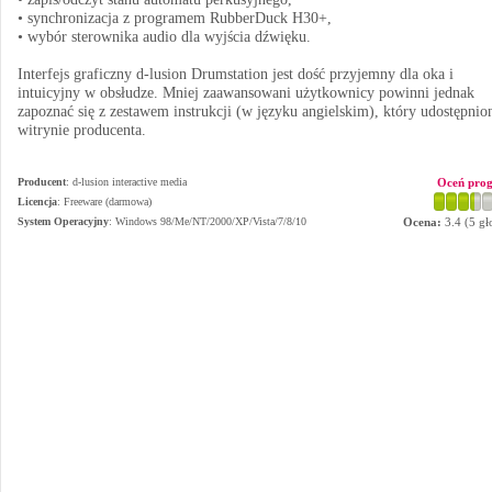
• synchronizacja z programem RubberDuck H30+,
• wybór sterownika audio dla wyjścia dźwięku.
Interfejs graficzny d-lusion Drumstation jest dość przyjemny dla oka i
intuicyjny w obsłudze. Mniej zaawansowani użytkownicy powinni jednak
zapoznać się z zestawem instrukcji (w języku angielskim), który udostępni
witrynie producenta.
Producent
:
d-lusion interactive media
Oceń pro
Licencja
: Freeware (darmowa)
System Operacyjny
:
Windows 98/Me/NT/2000/XP/Vista/7/8/10
Ocena:
3.4
(
5
gł