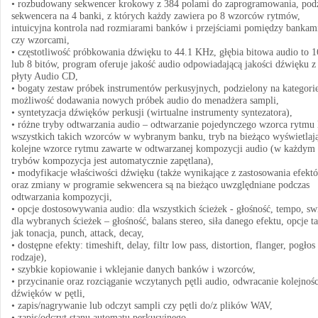
• rozbudowany sekwencer krokowy z 384 polami do zaprogramowania, podz
sekwencera na 4 banki, z których każdy zawiera po 8 wzorców rytmów,
intuicyjna kontrola nad rozmiarami banków i przejściami pomiędzy bankam
czy wzorcami,
• częstotliwość próbkowania dźwięku to 44.1 KHz, głębia bitowa audio to 1
lub 8 bitów, program oferuje jakość audio odpowiadającą jakości dźwięku z
płyty Audio CD,
• bogaty zestaw próbek instrumentów perkusyjnych, podzielony na kategori
możliwość dodawania nowych próbek audio do menadżera sampli,
• syntetyzacja dźwięków perkusji (wirtualne instrumenty syntezatora),
• różne tryby odtwarzania audio – odtwarzanie pojedynczego wzorca rytmu 
wszystkich takich wzorców w wybranym banku, tryb na bieżąco wyświetlaj
kolejne wzorce rytmu zawarte w odtwarzanej kompozycji audio (w każdym 
trybów kompozycja jest automatycznie zapętlana),
• modyfikacje właściwości dźwięku (także wynikające z zastosowania efekt
oraz zmiany w programie sekwencera są na bieżąco uwzględniane podczas
odtwarzania kompozycji,
• opcje dostosowywania audio: dla wszystkich ścieżek - głośność, tempo, sw
dla wybranych ścieżek – głośność, balans stereo, siła danego efektu, opcje t
jak tonacja, punch, attack, decay,
• dostępne efekty: timeshift, delay, filtr low pass, distortion, flanger, pogłos
rodzaje),
• szybkie kopiowanie i wklejanie danych banków i wzorców,
• przycinanie oraz rozciąganie wczytanych pętli audio, odwracanie kolejnośc
dźwięków w pętli,
• zapis/nagrywanie lub odczyt sampli czy pętli do/z plików WAV,
• zapis/odczyt stanu automatu perkusyjnego,