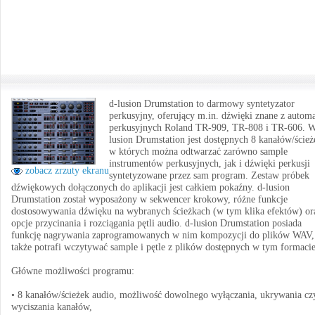
d-lusion Drumstation to darmowy syntetyzator
perkusyjny, oferujący m.in. dźwięki znane z autom
perkusyjnych Roland TR-909, TR-808 i TR-606. W
lusion Drumstation jest dostępnych 8 kanałów/ścież
w których można odtwarzać zarówno sample
instrumentów perkusyjnych, jak i dźwięki perkusji
zobacz zrzuty ekranu
syntetyzowane przez sam program. Zestaw próbek
dźwiękowych dołączonych do aplikacji jest całkiem pokaźny. d-lusion
Drumstation został wyposażony w sekwencer krokowy, różne funkcje
dostosowywania dźwięku na wybranych ścieżkach (w tym klika efektów) or
opcje przycinania i rozciągania pętli audio. d-lusion Drumstation posiada
funkcję nagrywania zaprogramowanych w nim kompozycji do plików WAV,
także potrafi wczytywać sample i pętle z plików dostępnych w tym formacie
Główne możliwości programu:
• 8 kanałów/ścieżek audio, możliwość dowolnego wyłączania, ukrywania cz
wyciszania kanałów,