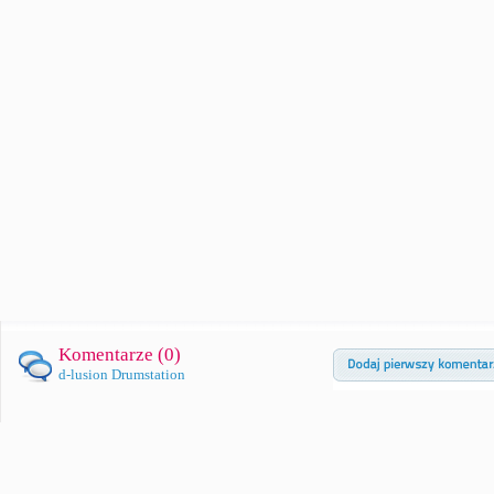
Komentarze (
0
)
d-lusion Drumstation