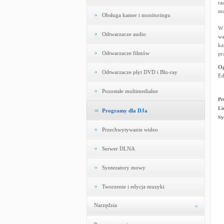
ra
mo
Obsługa kamer i monitoringu
W 
Odtwarzacze audio
wa
ka
Odtwarzacze filmów
pr
Og
Odtwarzacze płyt DVD i Blu-ray
Ed
Pozostałe multimedialne
Pr
Li
Programy dla DJa
Sy
Przechwytywanie wideo
Serwer DLNA
Syntezatory mowy
Tworzenie i edycja muzyki
Narzędzia