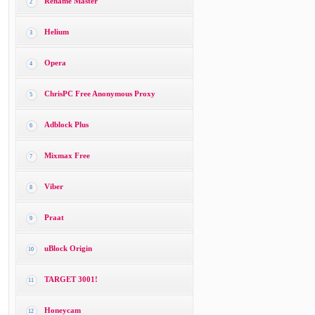
Rename Master
2
Helium
3
Opera
4
ChrisPC Free Anonymous Proxy
5
Adblock Plus
6
Mixmax Free
7
Viber
8
Praat
9
uBlock Origin
10
TARGET 3001!
11
Honeycam
12