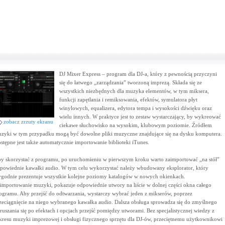
DJ Mixer Express – program dla DJ-a, który z pewnością przyczyni
się do łatwego „zarządzania” tworzoną imprezą. Składa się ze
wszystkich niezbędnych dla muzyka elementów, w tym miksera,
funkcji zapętlania i remiksowania, efektów, symulatora płyt
winylowych, equalizera, edytora tempa i wysokości dźwięku oraz
wielu innych. W praktyce jest to zestaw wystarczający, by wykreować
zobacz zrzuty ekranu
ciekawe słuchowisko na wysokim, klubowym poziomie. Źródłem
zyki w tym przypadku mogą być dowolne pliki muzyczne znajdujące się na dysku komputera.
stępne jest także automatycznie importowanie biblioteki iTunes.
y skorzystać z programu, po uruchomieniu w pierwszym kroku warto zaimportować „na stół”
powiednie kawałki audio. W tym celu wykorzystać należy wbudowany eksplorator, który
godnie prezentuje wszystkie kolejne poziomy katalogów w nowych okienkach.
importowanie muzyki, pokazuje odpowiednie utwory na liście w dolnej części okna całego
ogramu. Aby przejść do odtwarzania, wystarczy wybrać jeden z mikserów, poprzez
zeciągnięcie na niego wybranego kawałka audio. Dalsza obsługa sprowadza się do zmyślnego
ruszania się po efektach i opcjach przejść pomiędzy utworami. Bez specjalistycznej wiedzy z
kresu muzyki imprezowej i obsługi fizycznego sprzętu dla DJ-ów, przeciętnemu użytkownikowi