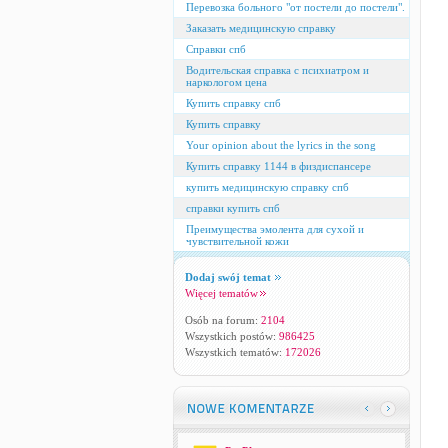
Перевозка больного "от постели до постели".
Заказать медицинскую справку
Справки спб
Водительская справка с психиатром и
наркологом цена
Купить справку спб
Купить справку
Your opinion about the lyrics in the song
Купить справку 1144 в физдиспансере
купить медицинскую справку спб
справки купить спб
Преимущества эмолента для сухой и
чувствительной кожи
Dodaj swój temat
Więcej tematów
Osób na forum:
2104
Wszystkich postów:
986425
Wszystkich tematów:
172026