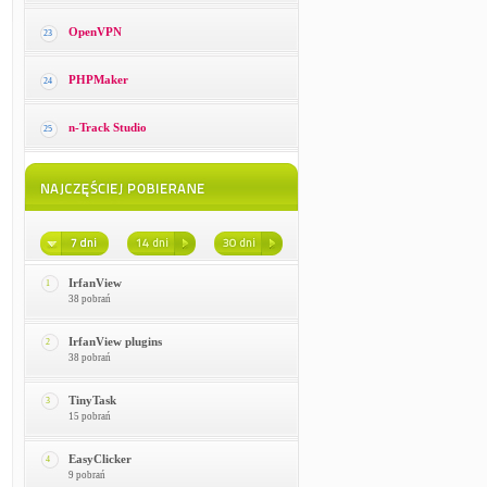
OpenVPN
23
PHPMaker
24
n-Track Studio
25
IrfanView
1
38 pobrań
IrfanView plugins
2
38 pobrań
TinyTask
3
15 pobrań
EasyClicker
4
9 pobrań