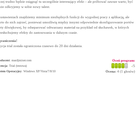
czej trudno będzie osiągnąć tu szczególnie interesujący efekt – ale próbować zawsze warto; być
że odkryjemy w sobie nowy talent.
ustawieniach znajdziemy minimum niezbędnych funkcji do wygodnej pracy z aplikacją, ale
rto do nich zajrzeć, ponieważ umożliwią między innymi odpowiednie skonfigurowanie portów
rty dźwiękowej, by odseparować odtwarzany materiał na przykład od słuchawek, w których
zesłuchujemy efekty do zastosowania w dalszym czasie.
raniczenia!
ycja trial została ograniczona czasowo do 20 dni działania.
oducent
:
macdjmixer.com
Oceń program:
cencja
: Trial (testowa)
-
/5
stem Operacyjny
:
Windows XP/Vista/7/8/10
Ocena:
4
(
1
głosów)