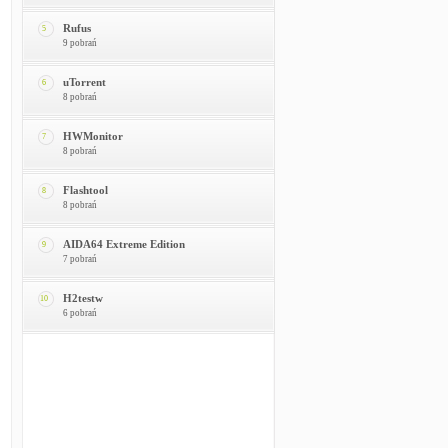
Rufus
5
9 pobrań
uTorrent
6
8 pobrań
HWMonitor
7
8 pobrań
Flashtool
8
8 pobrań
AIDA64 Extreme Edition
9
7 pobrań
H2testw
10
6 pobrań