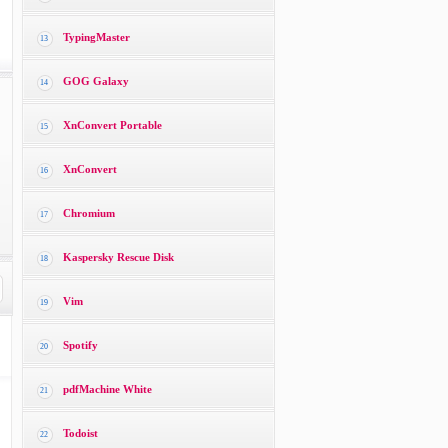
TypingMaster
13
GOG Galaxy
14
XnConvert Portable
15
XnConvert
16
Chromium
17
Kaspersky Rescue Disk
18
Vim
19
Spotify
20
pdfMachine White
21
Todoist
22