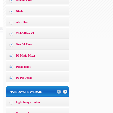
Ableton Live
5
Giada
6
rekordbox
7
ClubDJPro VJ
8
One DJ Free
9
DJ Music Mixer
10
Deckadance
11
DJ ProDecks
12
Light Image Resizer
1