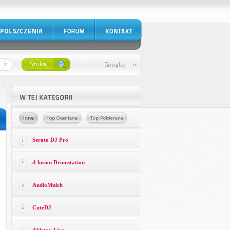
Serato DJ Pro
1
d-lusion Drumstation
2
AudioMulch
3
CuteDJ
4