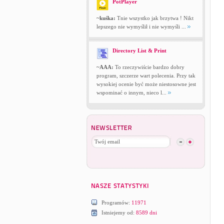
PotPlayer
~kuśka:
Tnie wszystko jak brzytwa ! Nikt
lepszego nie wymyślił i nie wymyśli ...
Directory List & Print
~AAA:
To rzeczywiście bardzo dobry
program, szczerze wart polecenia. Przy tak
wysokiej ocenie być może niestosowne jest
wspominać o innym, nieco l...
Programów:
11971
Istniejemy od:
8589 dni