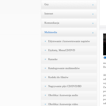
Gry
Internet
Komunikacja
Multimedia
Edytowanie i konwertowanie napisów
Etykiety, MenuCD/DVD
Karaoke
mu
Do
Katalogowanie multimediów
Ab
Kodeki do filmów
od
wy
Nagrywanie płyt CD/DVD/BD
Za
pr
Obróbka i konwersja audio
pr
po
za
Obróbka i konwersja video