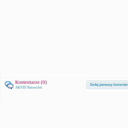
Komentarze (
0
)
AKVIS NatureArt