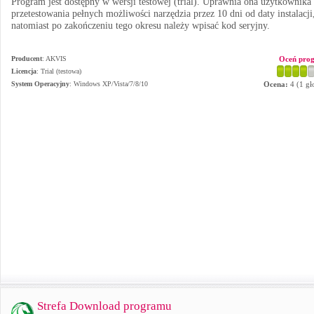
Program jest dostępny w wersji testowej (trial). Uprawnia ona użytkownika
przetestowania pełnych możliwości narzędzia przez 10 dni od daty instalacji
natomiast po zakończeniu tego okresu należy wpisać kod seryjny.
Producent
:
AKVIS
Oceń pro
Licencja
: Trial (testowa)
System Operacyjny
:
Windows XP/Vista/7/8/10
Ocena:
4
(
1
gł
Strefa Download programu