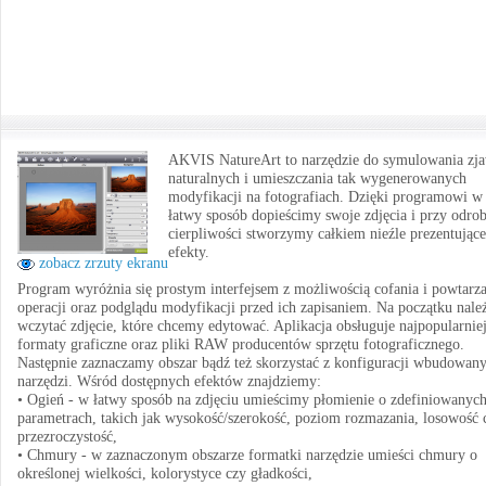
AKVIS NatureArt to narzędzie do symulowania zj
naturalnych i umieszczania tak wygenerowanych
modyfikacji na fotografiach. Dzięki programowi w
łatwy sposób dopieścimy swoje zdjęcia i przy odrob
cierpliwości stworzymy całkiem nieźle prezentujące
efekty.
zobacz zrzuty ekranu
Program wyróżnia się prostym interfejsem z możliwością cofania i powtarz
operacji oraz podglądu modyfikacji przed ich zapisaniem. Na początku nale
wczytać zdjęcie, które chcemy edytować. Aplikacja obsługuje najpopularnie
formaty graficzne oraz pliki RAW producentów sprzętu fotograficznego.
Następnie zaznaczamy obszar bądź też skorzystać z konfiguracji wbudowan
narzędzi. Wśród dostępnych efektów znajdziemy:
• Ogień - w łatwy sposób na zdjęciu umieścimy płomienie o zdefiniowanyc
parametrach, takich jak wysokość/szerokość, poziom rozmazania, losowość 
przezroczystość,
• Chmury - w zaznaczonym obszarze formatki narzędzie umieści chmury o
określonej wielkości, kolorystyce czy gładkości,