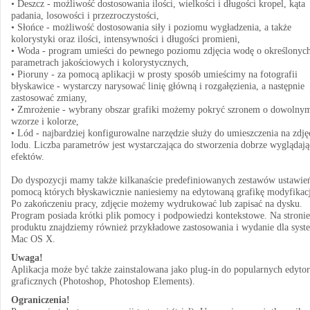
• Deszcz - możliwość dostosowania ilości, wielkości i długości kropel, kąta
padania, losowości i przezroczystości,
• Słońce - możliwość dostosowania siły i poziomu wygładzenia, a także
kolorystyki oraz ilości, intensywności i długości promieni,
• Woda - program umieści do pewnego poziomu zdjęcia wodę o określonyc
parametrach jakościowych i kolorystycznych,
• Pioruny - za pomocą aplikacji w prosty sposób umieścimy na fotografii
błyskawice - wystarczy narysować linię główną i rozgałęzienia, a następnie
zastosować zmiany,
• Zmrożenie - wybrany obszar grafiki możemy pokryć szronem o dowolny
wzorze i kolorze,
• Lód - najbardziej konfigurowalne narzędzie służy do umieszczenia na zdję
lodu. Liczba parametrów jest wystarczająca do stworzenia dobrze wyglądaj
efektów.
Do dyspozycji mamy także kilkanaście predefiniowanych zestawów ustawień
pomocą których błyskawicznie naniesiemy na edytowaną grafikę modyfikacj
Po zakończeniu pracy, zdjęcie możemy wydrukować lub zapisać na dysku.
Program posiada krótki plik pomocy i podpowiedzi kontekstowe. Na stronie
produktu znajdziemy również przykładowe zastosowania i wydanie dla syst
Mac OS X.
Uwaga!
Aplikacja może być także zainstalowana jako plug-in do popularnych edyto
graficznych (Photoshop, Photoshop Elements).
Ograniczenia!