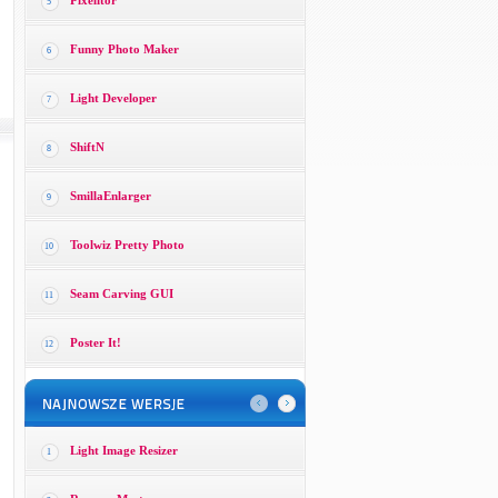
Pixelitor
5
Funny Photo Maker
6
Light Developer
7
ShiftN
8
SmillaEnlarger
9
Toolwiz Pretty Photo
10
Seam Carving GUI
11
Poster It!
12
Light Image Resizer
1