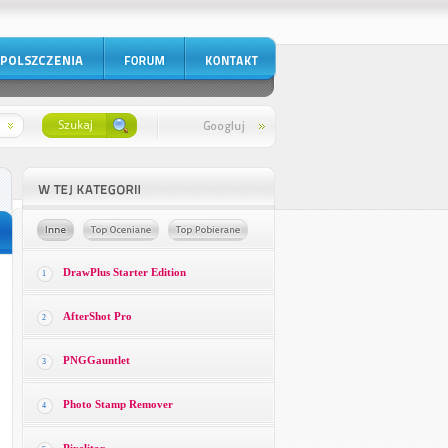
DrawPlus Starter Edition
1
AfterShot Pro
2
PNGGauntlet
3
Photo Stamp Remover
4