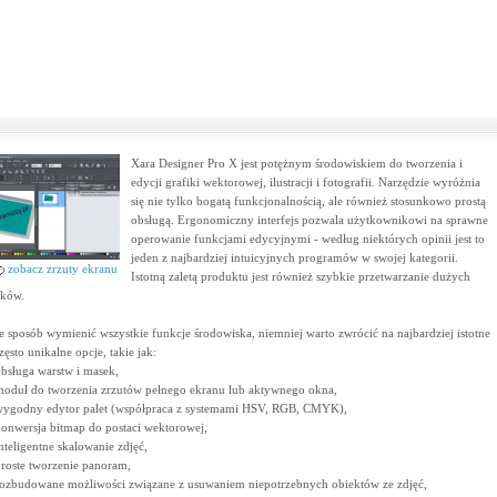
Xara Designer Pro X jest potężnym środowiskiem do tworzenia i
edycji grafiki wektorowej, ilustracji i fotografii. Narzędzie wyróżnia
się nie tylko bogatą funkcjonalnością, ale również stosunkowo prostą
obsługą. Ergonomiczny interfejs pozwala użytkownikowi na sprawne
operowanie funkcjami edycyjnymi - według niektórych opinii jest to
jeden z najbardziej intuicyjnych programów w swojej kategorii.
zobacz zrzuty ekranu
Istotną zaletą produktu jest również szybkie przetwarzanie dużych
ików.
e sposób wymienić wszystkie funkcje środowiska, niemniej warto zwrócić na najbardziej istotne
często unikalne opcje, takie jak:
obsługa warstw i masek,
moduł do tworzenia zrzutów pełnego ekranu lub aktywnego okna,
wygodny edytor palet (współpraca z systemami HSV, RGB, CMYK),
konwersja bitmap do postaci wektorowej,
inteligentne skalowanie zdjęć,
proste tworzenie panoram,
rozbudowane możliwości związane z usuwaniem niepotrzebnych obiektów ze zdjęć,