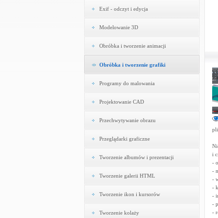
Exif - odczyt i edycja
Modelowanie 3D
Obróbka i tworzenie animacji
Obróbka i tworzenie grafiki
Programy do malowania
Projektowanie CAD
Przechwytywanie obrazu
pl
Przeglądarki graficzne
Ni
i 
Tworzenie albumów i prezentacji
- 
- 
Tworzenie galerii HTML
- 
- 
Tworzenie ikon i kursorów
- 
- 
- 
Tworzenie kolaży