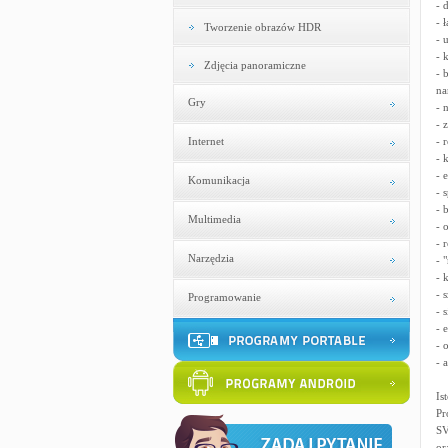
- 
- 
Tworzenie obrazów HDR
- 
- 
Zdjęcia panoramiczne
- 
na
Gry
- 
- 
Internet
- 
- 
- 
Komunikacja
- 
- 
Multimedia
- 
- 
Narzędzia
- 
- 
- 
Programowanie
- 
- 
- 
- 
Is
Pr
SV
or