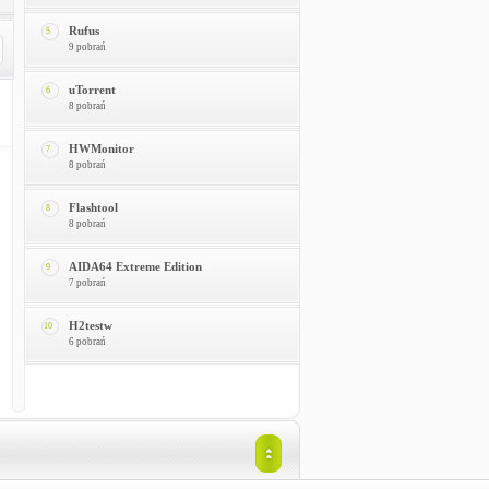
Rufus
5
9 pobrań
uTorrent
6
8 pobrań
HWMonitor
7
8 pobrań
Flashtool
8
8 pobrań
AIDA64 Extreme Edition
9
7 pobrań
H2testw
10
6 pobrań