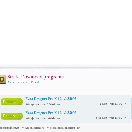
Strefa Download programu
Xara Designer Pro X
Xara Designer Pro X 10.1.2.35097
Wersja stabilna 32-bitowa
88.3 MB | 2014-08-12
Xara Designer Pro X 10.1.2.35097
Wersja stabilna 64-bitowa
100 MB | 2014-08-12
ość pobrań: 929
| W tym miesiącu: 0 | W poprzednim miesiącu: 20