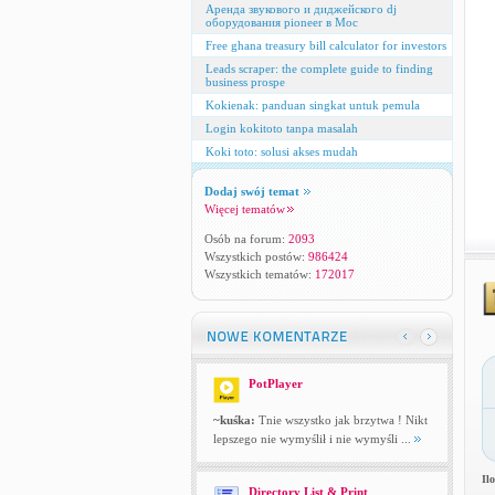
Аренда звукового и диджейского dj
оборудования pioneer в Мос
Free ghana treasury bill calculator for investors
Leads scraper: the complete guide to finding
business prospe
Kokienak: panduan singkat untuk pemula
Login kokitoto tanpa masalah
Koki toto: solusi akses mudah
Dodaj swój temat
Więcej tematów
Osób na forum:
2093
Wszystkich postów:
986424
Wszystkich tematów:
172017
PotPlayer
~kuśka:
Tnie wszystko jak brzytwa ! Nikt
lepszego nie wymyślił i nie wymyśli ...
Il
Directory List & Print