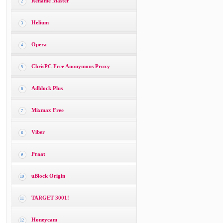
Rename Master
2
Helium
3
Opera
4
ChrisPC Free Anonymous Proxy
5
Adblock Plus
6
Mixmax Free
7
Viber
8
Praat
9
uBlock Origin
10
TARGET 3001!
11
Honeycam
12