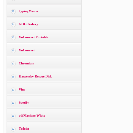
TypingMaster
13
GOG Galaxy
14
XnConvert Portable
15
XnConvert
16
Chromium
17
Kaspersky Rescue Disk
18
Vim
19
Spotify
20
pdfMachine White
21
Todoist
22