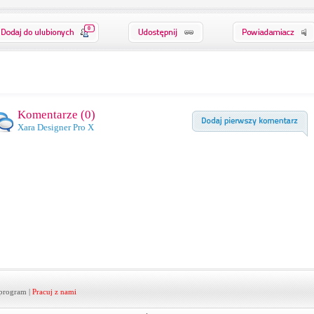
0
Komentarze (
0
)
Xara Designer Pro X
program
|
Pracuj z nami