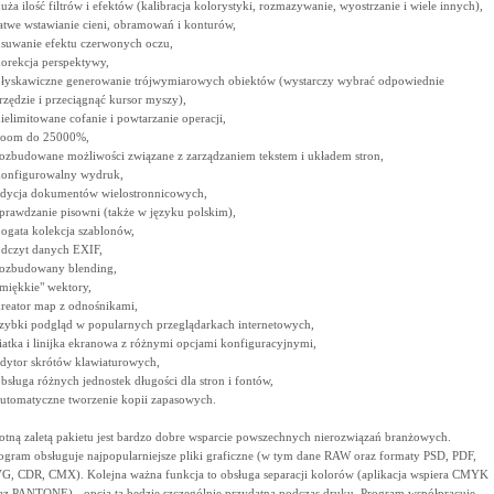
duża ilość filtrów i efektów (kalibracja kolorystyki, rozmazywanie, wyostrzanie i wiele innych),
łatwe wstawianie cieni, obramowań i konturów,
usuwanie efektu czerwonych oczu,
korekcja perspektywy,
błyskawiczne generowanie trójwymiarowych obiektów (wystarczy wybrać odpowiednie
rzędzie i przeciągnąć kursor myszy),
nielimitowane cofanie i powtarzanie operacji,
zoom do 25000%,
rozbudowane możliwości związane z zarządzaniem tekstem i układem stron,
konfigurowalny wydruk,
edycja dokumentów wielostronnicowych,
sprawdzanie pisowni (także w języku polskim),
bogata kolekcja szablonów,
odczyt danych EXIF,
rozbudowany blending,
"miękkie" wektory,
kreator map z odnośnikami,
szybki podgląd w popularnych przeglądarkach internetowych,
siatka i linijka ekranowa z różnymi opcjami konfiguracyjnymi,
edytor skrótów klawiaturowych,
obsługa różnych jednostek długości dla stron i fontów,
automatyczne tworzenie kopii zapasowych.
totną zaletą pakietu jest bardzo dobre wsparcie powszechnych nierozwiązań branżowych.
ogram obsługuje najpopularniejsze pliki graficzne (w tym dane RAW oraz formaty PSD, PDF,
G, CDR, CMX). Kolejna ważna funkcja to obsługa separacji kolorów (aplikacja wspiera CMYK
az PANTONE) - opcja ta będzie szczególnie przydatna podczas druku. Program współpracuje