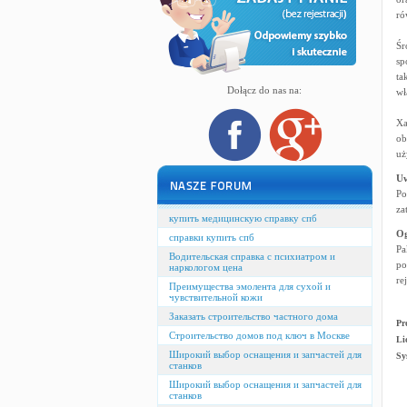
ró
Śr
sp
ta
Dołącz do nas na:
wł
Xa
ob
uż
U
Po
za
купить медицинскую справку спб
Og
справки купить спб
Pa
Водительская справка с психиатром и
po
наркологом цена
re
Преимущества эмолента для сухой и
чувствительной кожи
Заказать строительство частного дома
Pr
Строительство домов под ключ в Москве
Li
Широкий выбор оснащения и запчастей для
Sy
станков
Широкий выбор оснащения и запчастей для
станков