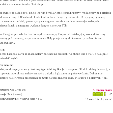
wnież z dodatkami Adobe Photoshop.
odowisko posiada opcje, dzięki którym błyskawicznie opublikujemy wyniki pracy na portalach
ołecznościowych (Facebook, Flickr) lub w bazie danych producenta. Do dyspozycji mamy
kże kreator stron Web, pozwalający na wygenerowanie stron internetowej o zadanych
aściwościach, a następnie wysłanie danych na serwer FTP.
ra Designer posiada bardzo dobrą dokumentację. Do paczki instalacyjnej został dołączony
szerny plik pomocy, a z poziomu menu Help przejdziemy do instruktaży wideo i forum
ytkowników.
waga!
dczas każdego startu aplikacji należy nacisnąć na przycisk "Continue using trial", a następnie
twierdzić wybór.
raniczenia!
kiet jest dostępny w wersji testowej typu trial. Aplikacja działa przez 30 dni od daty instalacji, a
 upływie tego okresu należy usunąć ją z dysku bądź zakupić pełne wydanie. Dokonanie
jestracji na serwerach producenta pozwala na przedłużenie czasu ewaluacji o kolejnych 7 dni.
oducent
:
Xara Group Ltd.
Oceń program:
cencja
: Trial (testowa)
-
/5
stem Operacyjny
:
Windows Vista/7/8/10
Ocena:
4.5
(
4
głosów)