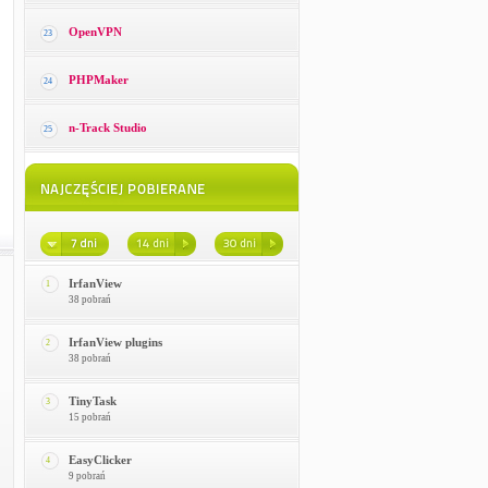
OpenVPN
23
PHPMaker
24
n-Track Studio
25
IrfanView
1
38 pobrań
IrfanView plugins
2
38 pobrań
TinyTask
3
15 pobrań
EasyClicker
4
9 pobrań