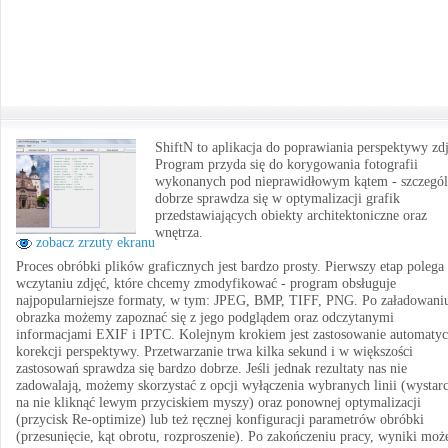
ShiftN to aplikacja do poprawiania perspektywy zdj
Program przyda się do korygowania fotografii
wykonanych pod nieprawidłowym kątem - szczegól
dobrze sprawdza się w optymalizacji grafik
przedstawiających obiekty architektoniczne oraz
wnętrza.
zobacz zrzuty ekranu
Proces obróbki plików graficznych jest bardzo prosty. Pierwszy etap polega
wczytaniu zdjęć, które chcemy zmodyfikować - program obsługuje
najpopularniejsze formaty, w tym: JPEG, BMP, TIFF, PNG. Po załadowani
obrazka możemy zapoznać się z jego podglądem oraz odczytanymi
informacjami EXIF i IPTC. Kolejnym krokiem jest zastosowanie automatyc
korekcji perspektywy. Przetwarzanie trwa kilka sekund i w większości
zastosowań sprawdza się bardzo dobrze. Jeśli jednak rezultaty nas nie
zadowalają, możemy skorzystać z opcji wyłączenia wybranych linii (wystar
na nie kliknąć lewym przyciskiem myszy) oraz ponownej optymalizacji
(przycisk Re-optimize) lub też ręcznej konfiguracji parametrów obróbki
(przesunięcie, kąt obrotu, rozproszenie). Po zakończeniu pracy, wyniki mo