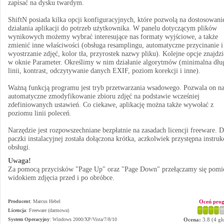
zapisać na dysku twardym.
ShiftN posiada kilka opcji konfiguracyjnych, które pozwolą na dostosowani
działania aplikacji do potrzeb użytkownika. W panelu dotyczącym plików
wynikowych możemy wybrać interesujące nas formaty wyjściowe, a także
zmienić inne właściwości (obsługa resamplingu, automatyczne przycinanie i
wyostrzanie zdjęć, kolor tła, przyrostek nazwy pliku). Kolejne opcje znajdz
w oknie Parameter. Określimy w nim działanie algorytmów (minimalna dłu
linii, kontrast, odczytywanie danych EXIF, poziom korekcji i inne).
Ważną funkcją programu jest tryb przetwarzania wsadowego. Pozwala on n
automatyczne zmodyfikowanie zbioru zdjęć na podstawie wcześniej
zdefiniowanych ustawień. Co ciekawe, aplikację można także wywołać z
poziomu linii poleceń.
Narzędzie jest rozpowszechniane bezpłatnie na zasadach licencji freeware. 
paczki instalacyjnej została dołączona krótka, aczkolwiek przystępna instruk
obsługi.
Uwaga!
Za pomocą przycisków "Page Up" oraz "Page Down" przełączamy się pomi
widokiem zdjęcia przed i po obróbce.
Producent
:
Marcus Hebel
Oceń pro
Licencja
: Freeware (darmowa)
System Operacyjny
:
Windows 2000/XP/Vista/7/8/10
Ocena:
3.8
(
4
gł