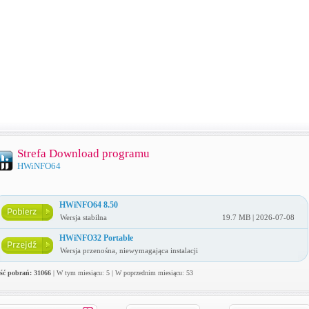
Strefa Download programu
HWiNFO64
HWiNFO64 8.50
Wersja stabilna
19.7 MB | 2026-07-08
HWiNFO32 Portable
Wersja przenośna, niewymagająca instalacji
ość pobrań: 31066
| W tym miesiącu: 5 | W poprzednim miesiącu: 53