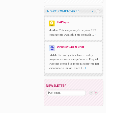
PotPlayer
~kuśka:
Tnie wszystko jak brzytwa ! Nikt
lepszego nie wymyślił i nie wymyśli ...
Directory List & Print
~AAA:
To rzeczywiście bardzo dobry
program, szczerze wart polecenia. Przy tak
wysokiej ocenie być może niestosowne jest
wspominać o innym, nieco l...