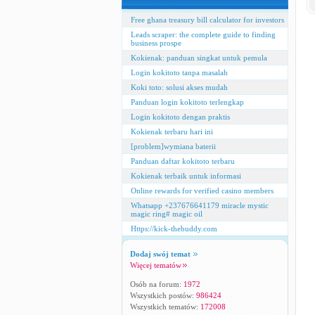
Free ghana treasury bill calculator for investors
Leads scraper: the complete guide to finding
business prospe
Kokienak: panduan singkat untuk pemula
Login kokitoto tanpa masalah
Koki toto: solusi akses mudah
Panduan login kokitoto terlengkap
Login kokitoto dengan praktis
Kokienak terbaru hari ini
[problem]wymiana baterii
Panduan daftar kokitoto terbaru
Kokienak terbaik untuk informasi
Online rewards for verified casino members
Whatsapp +237676641179 miracle mystic
magic ring# magic oil
Https://kick-thebuddy.com
Dodaj swój temat
Więcej tematów
Osób na forum:
1972
Wszystkich postów:
986424
Wszystkich tematów:
172008