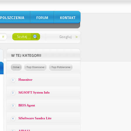
Hmonitor
1
SiGSOFT System Info
2
BIOS Agent
3
SiSoftware Sandra Lite
4