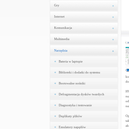
Gry
Internet
Komunikacja
Multimedia
Narzędzia
Bateria w laptopie
Biblioteki i dodatki do systemu
ko
do
Bootowalne nośniki
HW
Defragmentacja dysków twardych
na
od
Diagnostyka i testowanie
na
Op
Duplikaty plików
ta
ak
Emulatory napędów