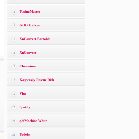
TypingMaster
13
GOG Galaxy
14
XnConvert Portable
15
XnConvert
16
Chromium
17
Kaspersky Rescue Disk
18
Vim
19
Spotify
20
pdfMachine White
21
Todoist
22