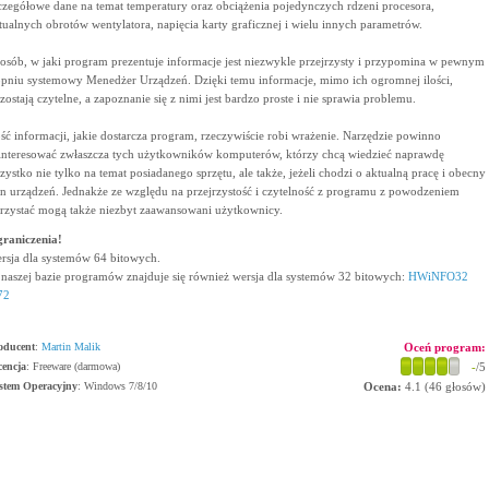
czegółowe dane na temat temperatury oraz obciążenia pojedynczych rdzeni procesora,
tualnych obrotów wentylatora, napięcia karty graficznej i wielu innych parametrów.
osób, w jaki program prezentuje informacje jest niezwykle przejrzysty i przypomina w pewnym
opniu systemowy Menedżer Urządzeń. Dzięki temu informacje, mimo ich ogromnej ilości,
zostają czytelne, a zapoznanie się z nimi jest bardzo proste i nie sprawia problemu.
ość informacji, jakie dostarcza program, rzeczywiście robi wrażenie. Narzędzie powinno
interesować zwłaszcza tych użytkowników komputerów, którzy chcą wiedzieć naprawdę
zystko nie tylko na temat posiadanego sprzętu, ale także, jeżeli chodzi o aktualną pracę i obecny
an urządzeń. Jednakże ze względu na przejrzystość i czytelność z programu z powodzeniem
rzystać mogą także niezbyt zaawansowani użytkownicy.
raniczenia!
rsja dla systemów 64 bitowych.
naszej bazie programów znajduje się również wersja dla systemów 32 bitowych:
HWiNFO32
72
oducent
:
Martin Malik
Oceń program:
cencja
: Freeware (darmowa)
-
/5
stem Operacyjny
:
Windows 7/8/10
Ocena:
4.1
(
46
głosów)