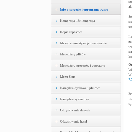
sz
ak
Info o sprzęcie i oprogramowaniu
Sp
Kompresja i dekompresja
st
po
Kopia zapasowa
Il
za
Makro automatyzacja i sterowanie
ws
st
Menedżery plików
ko
Og
Menedżery procesów i autostartu
We
W 
Menu Start
7.
Narzędzia dyskowe i plikowe
Pr
Narzędzia systemowe
Li
Sy
Odzyskiwanie danych
Odzyskiwanie haseł