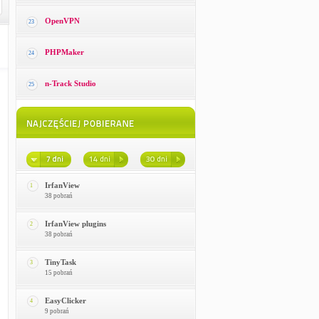
OpenVPN
23
PHPMaker
24
n-Track Studio
25
IrfanView
1
38 pobrań
IrfanView plugins
2
38 pobrań
TinyTask
3
15 pobrań
EasyClicker
4
9 pobrań