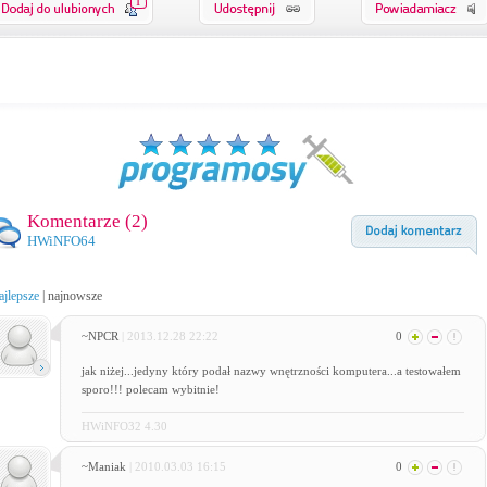
1
Komentarze (
2
)
HWiNFO64
ajlepsze
|
najnowsze
~NPCR
| 2013.12.28 22:22
0
jak niżej...jedyny który podał nazwy wnętrzności komputera...a testowałem
sporo!!! polecam wybitnie!
HWiNFO32 4.30
~Maniak
| 2010.03.03 16:15
0