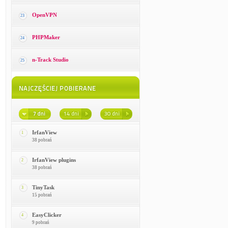
OpenVPN
23
PHPMaker
24
n-Track Studio
25
IrfanView
1
38 pobrań
IrfanView plugins
2
38 pobrań
TinyTask
3
15 pobrań
EasyClicker
4
9 pobrań