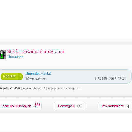
Strefa Download programu
Hmonitor
Hmonitor 4.5.4.2
Wersja stabilna
1.78 MB | 2015-03-31
ość pobrań: 4501
| W tym miesiącu: 0 | W poprzednim miesiącu: 11
0