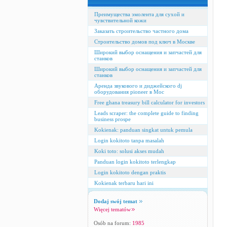
Преимущества эмолента для сухой и
чувствительной кожи
Заказать строительство частного дома
Строительство домов под ключ в Москве
Широкий выбор оснащения и запчастей для
станков
Широкий выбор оснащения и запчастей для
станков
Аренда звукового и диджейского dj
оборудования pioneer в Мос
Free ghana treasury bill calculator for investors
Leads scraper: the complete guide to finding
business prospe
Kokienak: panduan singkat untuk pemula
Login kokitoto tanpa masalah
Koki toto: solusi akses mudah
Panduan login kokitoto terlengkap
Login kokitoto dengan praktis
Kokienak terbaru hari ini
Dodaj swój temat
Więcej tematów
Osób na forum:
1985