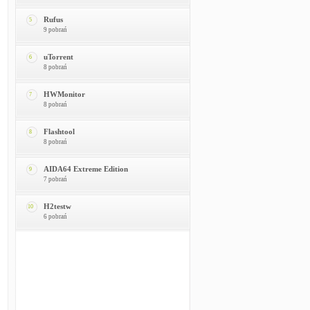
Rufus
5
9 pobrań
uTorrent
6
8 pobrań
HWMonitor
7
8 pobrań
Flashtool
8
8 pobrań
AIDA64 Extreme Edition
9
7 pobrań
H2testw
10
6 pobrań