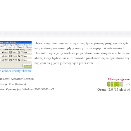
Dzięki czujnikom umieszczonym na płycie głównej program odczyta
temperaturę procesora i płyty oraz poziom napięć. W ustawieniach
Hmonitor wpisujemy wartości po przekroczeniu których uruchomi się
alarm, który będzie nas informował o przekroczonej temperaturze czy
napięciu na płycie głównej bądź procesorze.
zobacz zrzuty ekranu
oducent
:
Alexander Berezkin
Oceń program:
cencja
: Trial (testowa)
-
/5
stem Operacyjny
:
Windows 2000/XP/Vista/7
Ocena:
3.6
(
15
głosów)