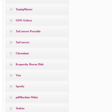
TypingMaster
13
GOG Galaxy
14
XnConvert Portable
15
XnConvert
16
Chromium
17
Kaspersky Rescue Disk
18
Vim
19
Spotify
20
pdfMachine White
21
Todoist
22