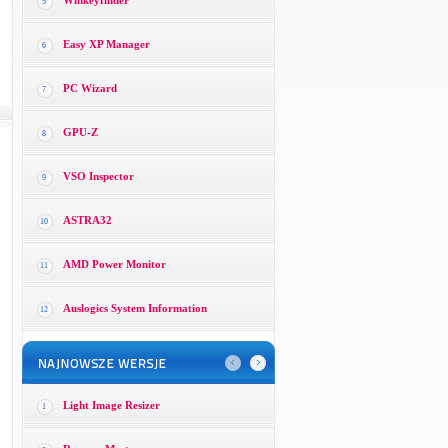
Winkeyfinder
5
Easy XP Manager
6
PC Wizard
7
GPU-Z
8
VSO Inspector
9
ASTRA32
10
AMD Power Monitor
11
Auslogics System Information
12
Light Image Resizer
1