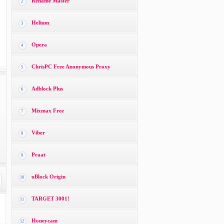
Rename Master
2
Helium
3
Opera
4
ChrisPC Free Anonymous Proxy
5
Adblock Plus
6
Mixmax Free
7
Viber
8
Praat
9
uBlock Origin
10
TARGET 3001!
11
Honeycam
12