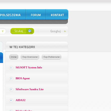
SiGSOFT System Info
1
BIOS Agent
2
SiSoftware Sandra Lite
3
AIDA32
4