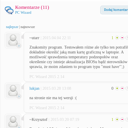
Komentarze (
11
)
PC Wizard
najlepsze
|
najnowsze
~utarr
| 2015.04.04 22:11
1
Znakomity program. Testowałem różne ale tylko ten potrafił
dokładnie określić jaką mam kartę graficzną w laptopie. A
możliwość sprawdzenia temperatury podzespołów oraz
określenie czy istnieje aktualizacja BIOSu bądź sterowników
sprawia, że moim zdaniem to program typu "must have"';)
PC Wizard 2015 2.14
lukjan
| 2015.03.28 13:08
0
na stronie nie ma tej wersji :(
PC Wizard 2015 2.14
~Krzysztof
| 2015.03.20 07:19
1