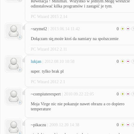
Rewelacja ! Minimax. Wszystko w jednym.Mogę wreszcie
odinstalować kilka programów i zastąpić je tym.
PC Wizard 2015 2.14
~szymel2
| 2013.06.14 11:42
0
Dołączam się,może ktoś da namiary na spolszczenie
PC Wizard 2012 2.11
lukjan
| 2012.08.10 10:58
0
super. tylko brak pl
PC Wizard 2012 2.1
~compiuterexpert
| 2010.09.22 22:05
0
Moja Virge nic nie pokazuje nawet obrazu a co dopiero
temperature
~pikaczu
| 2009.12.20 14:38
0