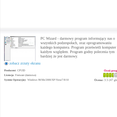
PC Wizard - darmowy program informujący nas o
wszystkich podzespołach, oraz oprogramowaniu
każdego komputera. Program prześwietli komputer
każdym względem. Program godny polecenia tym
bardziej że jest darmowy.
zobacz zrzuty ekranu
Producent
:
CPUID
Oceń pro
Licencja
: Freeware (darmowa)
System Operacyjny
:
Windows 98/Me/2000/XP/Vista/7/8/10
Ocena:
3.5
(
47
gł