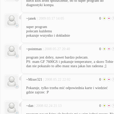
niech ktos zrobi spolszczenie, bo to super program do
diagnostyki kompa.
~janek
| 2009.03.17 14:05
0
super program
polecam każdemu
pokazuje wszystko i dokładnie
~pointman
| 2008.05.27 20:40
0
program jest dobry, nawet bardzo polecam.
PS: mam GF 7600GS i pokazuje temperature, a skoro Tobie
dan nie pokazalo to albo masz stara jakas lun radeona ;]
~Mixer321
| 2008.05.22 22:02
0
Pokazuje, tylko trzeba mić odpowiednia karte i wiedzieć
gdzie zajrzec :P
~dan
| 2008.02.24 21:13
0