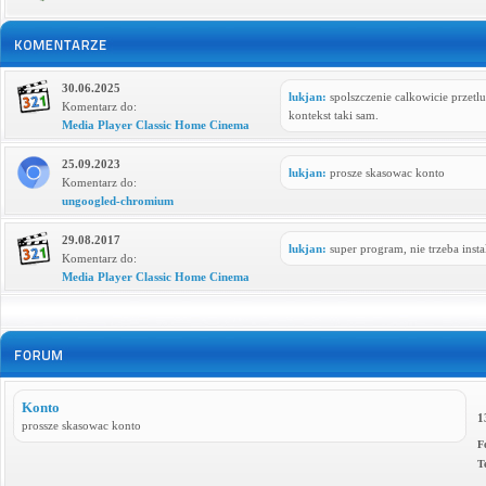
30.06.2025
lukjan:
spolszczenie calkowicie przetl
Komentarz do:
kontekst taki sam.
Media Player Classic Home Cinema
25.09.2023
lukjan:
prosze skasowac konto
Komentarz do:
ungoogled-chromium
29.08.2017
lukjan:
super program, nie trzeba ins
Komentarz do:
Media Player Classic Home Cinema
Konto
1
prossze skasowac konto
F
T