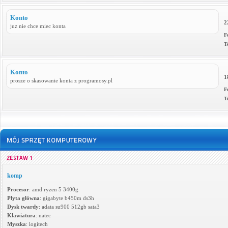
Konto
2
juz nie chce miec konta
F
T
Konto
1
prosze o skasowanie konta z programosy.pl
F
T
komp
Procesor
: amd ryzen 5 3400g
Płyta główna
: gigabyte b450m ds3h
Dysk twardy
: adata su900 512gb sata3
Klawiatura
: natec
Myszka
: logitech