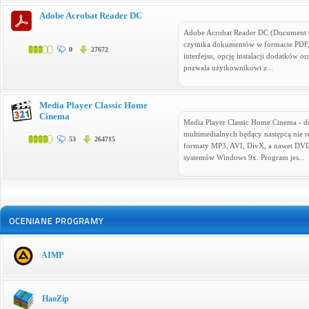
Adobe Acrobat Reader DC
Adobe Acrobat Reader DC (Document C
czytnika dokumentów w formacie PDF,
0
27672
interfejsu, opcję instalacji dodatków o
pozwala użytkownikowi z...
Media Player Classic Home
Cinema
Media Player Classic Home Cinema - d
multimedialnych będący następcą nie r
53
264715
formaty MP3, AVI, DivX, a nawet DV
systemów Windows 9x. Program jes...
AIMP
HaoZip