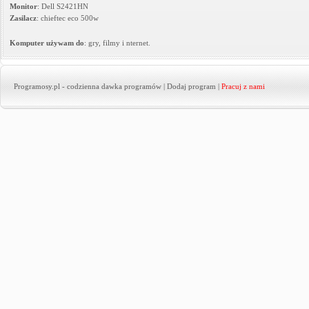
Monitor
: Dell S2421HN
Zasilacz
: chieftec eco 500w
Komputer używam do
: gry, filmy i nternet.
Programosy.pl
- codzienna dawka programów |
Dodaj program
|
Pracuj z nami