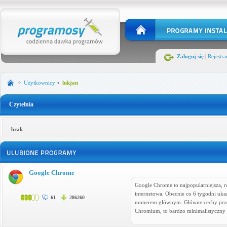
Zaloguj się
|
Rejestra
Użytkownicy
lukjan
Czytelnia
brak
Google Chrome
Google Chrome to najpopularniejsza, r
internetowa. Obecnie co 6 tygodni uka
61
286260
numerem głównym. Główne cechy przegl
Chromium, to bardzo minimalistyczny 