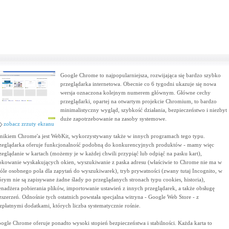
Google Chrome to najpopularniejsza, rozwijająca się bardzo szybko
przeglądarka internetowa. Obecnie co 6 tygodni ukazuje się nowa
wersja oznaczona kolejnym numerem głównym. Główne cechy
przeglądarki, opartej na otwartym projekcie Chromium, to bardzo
minimalistyczny wygląd, szybkość działania, bezpieczeństwo i niezbyt
duże zapotrzebowanie na zasoby systemowe.
zobacz zrzuty ekranu
lnikiem Chrome'a jest WebKit, wykorzystywany także w innych programach tego typu.
zeglądarka oferuje funkcjonalność podobną do konkurencyjnych produktów - mamy więc
zeglądanie w kartach (możemy je w każdej chwili przypiąć lub odpiąć na pasku kart),
okowanie wyskakujących okien, wyszukiwanie z paska adresu (właściwie to Chrome nie ma w
óle osobnego pola dla zapytań do wyszukiwarek), tryb prywatności (zwany tutaj Incognito, w
órym nie są zapisywane żadne ślady po przeglądanych stronach typu cookies, historia),
nadżera pobierania plików, importowanie ustawień z innych przeglądarek, a także obsługę
zszerzeń. Odnośnie tych ostatnich powstała specjalna witryna - Google Web Store - z
zpłatnymi dodatkami, których liczba systematycznie rośnie.
ogle Chrome oferuje ponadto wysoki stopień bezpieczeństwa i stabilności. Każda karta to