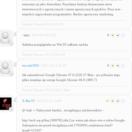
ustawiam jej jako domyślnej. Przydatna funkcja tłumaczenia stron
internetowych z egzotycznych i mniej egzotycznych języków. Poza tym -
niepokoi zagrywkami programistów. Bardzo agresywny marketing.
Google Chrome 61.0.3163.79
~akiz
| 2016.06.19 22:02
0
Stabilna przeglądarka na Win'10 całkiem szybka
Google Chrome 51.0.2704.103
tryczek1955
| 2015.10.22 16:19
0
Jak zainstalować Google Chrome 47.0.2526.27 Beta - po pobraniu tego
pliku instaluje się wersja Google Chrome 46.0.2490.71
Google Chrome 47.0.2526.27 Beta
X-Ray70
| 2015.07.21 23:08
10
@~kali -> Faktycznie bardzo...inwigilująca użytkowników -
http://tech.wp.pl/kat,1009785,title,Czy-wiesz-jak-duzo-wie-o-tobie-Google-
Zabezpiecz-sie-przed-inwigilacja,wid,17050941,wiadomosc.html?
ticaid=115437