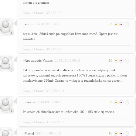
innym programem
Google Chrome 39.2171.99
~sido
| 2015.01.19 13:41
8
zepsuła się. Jakieś cuda po angielsku każe montować. Opera jest nie
zawodna
Google Chrome 39.2171.99
~Apocalyptic Visions
| 2014.10.03 00:31
10
Tak to prawda co nowa aktualizacja to chrome coraz większy muł
azbestowy, czasami zużycie procesora 100% i coraz cięższy pakiet folderu
instalacyjnego 298mb Czarno to widzę z tą przeglądarką coraz gorzej...
Google Chrome 37.2062.124
~marcus
| 2014.09.03 08:09
8
Po ostatnich aktualizacjach z końcówką 102 i 103 stale się zacina.
Google Chrome 37.2062.103
~Maciej
| 2014.05.08 20:21
10