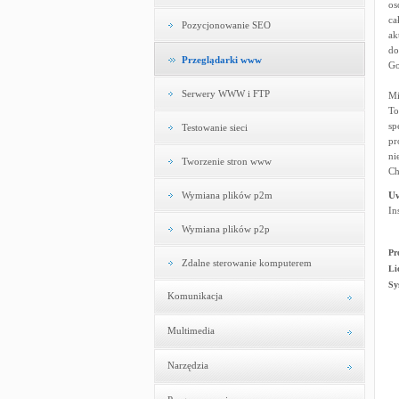
os
ca
Pozycjonowanie SEO
ak
do
Przeglądarki www
Go
Serwery WWW i FTP
Mi
To
sp
Testowanie sieci
pr
ni
Tworzenie stron www
Ch
Wymiana plików p2m
U
In
Wymiana plików p2p
Pr
Zdalne sterowanie komputerem
Li
Sy
Komunikacja
Multimedia
Narzędzia