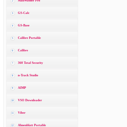
MailWasher Pro
2
GS-Calc
3
GS-Base
4
Calibre Portable
5
Calibre
6
360 Total Security
7
n-Track Studio
8
AIMP
9
VSO Downloader
10
Viber
11
Ahnenblatt Portable
12