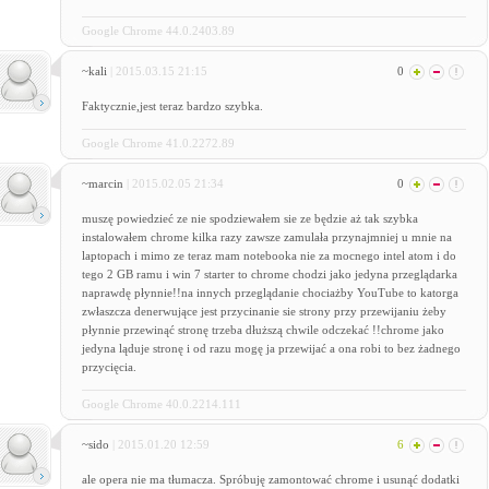
Google Chrome 44.0.2403.89
~kali
| 2015.03.15 21:15
0
Faktycznie,jest teraz bardzo szybka.
Google Chrome 41.0.2272.89
~marcin
| 2015.02.05 21:34
0
muszę powiedzieć ze nie spodziewałem sie ze będzie aż tak szybka
instalowałem chrome kilka razy zawsze zamulała przynajmniej u mnie na
laptopach i mimo ze teraz mam notebooka nie za mocnego intel atom i do
tego 2 GB ramu i win 7 starter to chrome chodzi jako jedyna przeglądarka
naprawdę płynnie!!na innych przeglądanie chociażby YouTube to katorga
zwłaszcza denerwujące jest przycinanie sie strony przy przewijaniu żeby
płynnie przewinąć stronę trzeba dłuższą chwile odczekać !!chrome jako
jedyna ląduje stronę i od razu mogę ja przewijać a ona robi to bez żadnego
przycięcia.
Google Chrome 40.0.2214.111
~sido
| 2015.01.20 12:59
6
ale opera nie ma tłumacza. Spróbuję zamontować chrome i usunąć dodatki