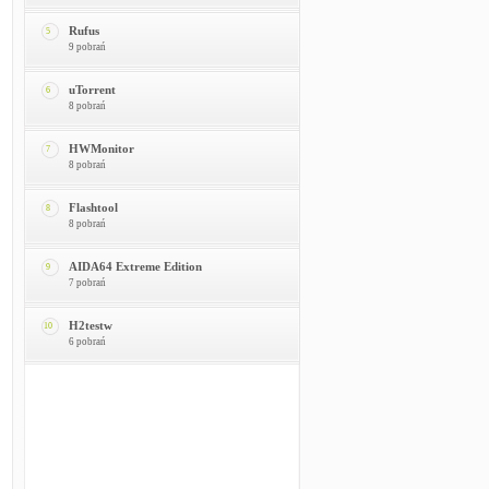
Rufus
5
9 pobrań
uTorrent
6
8 pobrań
HWMonitor
7
8 pobrań
Flashtool
8
8 pobrań
AIDA64 Extreme Edition
9
7 pobrań
H2testw
10
6 pobrań