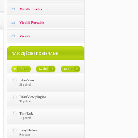
Mozilla Firefox
23
Vivaldi Portable
24
Vivaldi
25
IrfanView
1
38 pobrań
IrfanView plugins
2
38 pobrań
TinyTask
3
15 pobrań
EasyClicker
4
9 pobrań