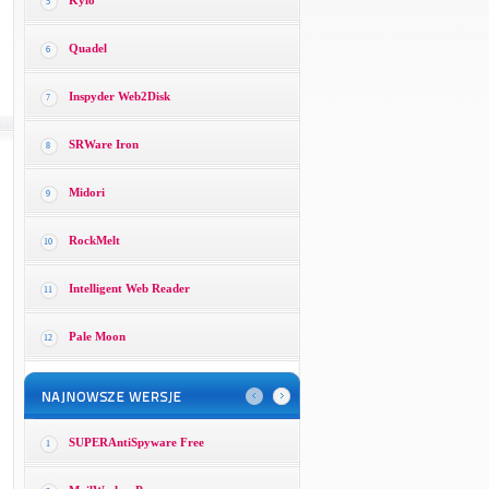
Kylo
5
Quadel
6
Inspyder Web2Disk
7
SRWare Iron
8
Midori
9
RockMelt
10
Intelligent Web Reader
11
Pale Moon
12
SUPERAntiSpyware Free
1