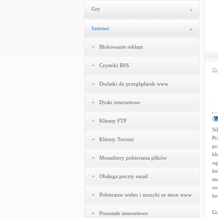
Gry
Internet
Blokowanie reklam
Czytniki RSS
Dodatki do przeglądarek www
Dyski internetowe
Klienty FTP
Si
Pr
Klienty Torrent
pr
bl
Menadżery pobierania plików
og
kt
Obsługa poczty email
me
ro
Pobieranie wideo i muzyki ze stron www
be
Go
Pozostałe internetowe