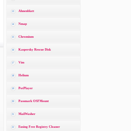
Ahnenblatt
13
Nmap
14
Chromium
15
Kaspersky Rescue Disk
16
Vim
17
Helium
18
PotPlayer
19
Passmark OSFMount
20
MailWasher
21
Eusing Free Registry Cleaner
22