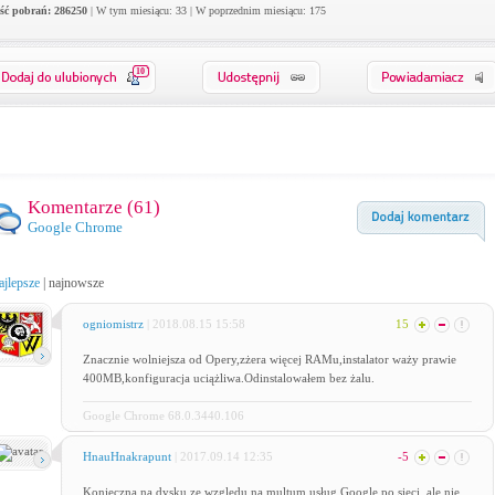
ość pobrań: 286250
| W tym miesiącu: 33 | W poprzednim miesiącu: 175
10
Komentarze (
61
)
Google Chrome
ajlepsze
|
najnowsze
ogniomistrz
| 2018.08.15 15:58
15
Znacznie wolniejsza od Opery,zżera więcej RAMu,instalator waży prawie
400MB,konfiguracja uciążliwa.Odinstalowałem bez żalu.
Google Chrome 68.0.3440.106
HnauHnakrapunt
| 2017.09.14 12:35
-5
Konieczna na dysku ze względu na multum usług Google po sieci, ale nie