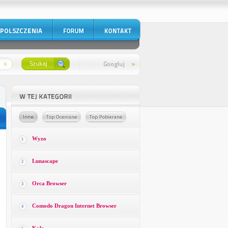
Wyzo
1
Lunascape
2
Orca Browser
3
Comodo Dragon Internet Browser
4