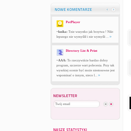
PotPlayer
~kuśka:
Tnie wszystko jak brzytwa ! Nikt
lepszego nie wymyślił i nie wymyśli ...
Directory List & Print
~AAA:
To rzeczywiście bardzo dobry
program, szczerze wart polecenia. Przy tak
wysokiej ocenie być może niestosowne jest
wspominać o innym, nieco l...