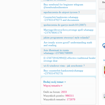
Il
Buy nembutal for beginner telegram
@nembutalonlinestore
sspolszczenia do airport tycoon 3
Counterfeit banknotes whatsapp
+237651479273 and documents
spolszczenia do garrys modv10 (2007)
Marriage/divorce/love,revenge spell whatsapp
+237676641179
jakim programem otworzyć style rolanda?
Are iready scores good? understanding math
and reading
Join illuminati in russia
whatsapp:+237682708999
[[+256759162994]]] effective traditional healer
n
revenge deat
wi-fi windows vista - jak uruchomic ?
Buy counterfeit banknotes(whatsapp
+237651479273)
Dodaj swój temat
Więcej tematów
Osób na forum:
2033
Wszystkich postów:
986511
Wszystkich tematów:
172070