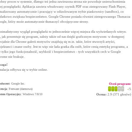
obny proces w systemie, dlatego też jedna zawieszona strona nie powoduje unieruchomienia
łej przeglądarki. Aplikacja zawiera wbudowany czytnik PDF oraz zintegrowany Flash Player,
tualizowany automatycznie i pracujący w odizolowanym trybie piaskownicy (sandbox), co
datkowo zwiększa bezpieczeństwo. Google Chrome posiada również zintegrowanego Tłumacza
ogle, który może automatycznie tłumaczyć obcojęzyczne strony.
nimalistyczny wygląd przeglądarki to jednocześnie więcej miejsca dla wyświetlanych witryn.
, jak prezentuje się program, zależy także od nas dzięki graficznym motywom: w dostępnej
ecjalnie dla Chrome galerii motywów znajdują się m.in. takie, które stworzyli artyści,
ojektanci i znane osoby. Jest to więc nie lada gratka dla osób, które cenią estetykę programu, a
e tylko jego funkcjonalność, szybkość i bezpieczeństwo - tych wszystkich cech w Google
rome nie brakuje.
waga!
stalacja odbywa się w trybie online.
oducent
:
Google Inc.
Oceń program:
cencja
: Freeware (darmowa)
-
/5
stem Operacyjny
:
Windows 7/8/10
Ocena:
2.9
(
371
głosów)