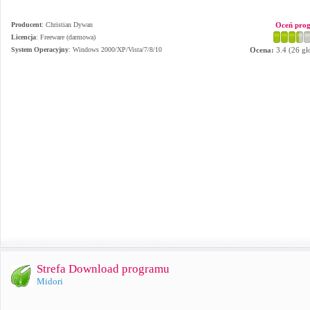
Producent
:
Christian Dywan
Oceń pro
Licencja
: Freeware (darmowa)
System Operacyjny
:
Windows 2000/XP/Vista/7/8/10
Ocena:
3.4
(
26
gł
Strefa Download programu
Midori