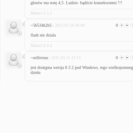
głosów ma notę 4,5. Ludzie- bądźcie konsekwentni !!!
Midori 0.5.2
~56534h2b5
| 2012.03.20 00:00
0
flash nie dziala
Midori 0.4.4
~solfernus
| 2011.03.15 22:15
0
jest dostępna wersja 0.3.2 pod Windows, tego wielkopomne
dzieła