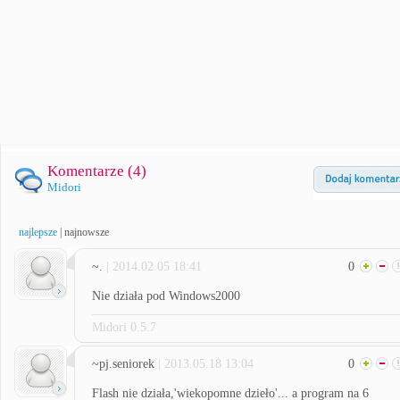
Komentarze (
4
)
Midori
najlepsze
|
najnowsze
~.
| 2014.02.05 18:41
0
Nie działa pod Windows2000
Midori 0.5.7
~pj.seniorek
| 2013.05.18 13:04
0
Flash nie działa,'wiekopomne dzieło'... a program na 6