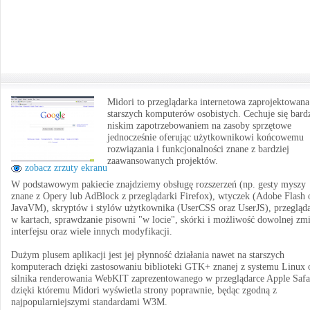
Midori to przeglądarka internetowa zaprojektowana
starszych komputerów osobistych. Cechuje się bard
niskim zapotrzebowaniem na zasoby sprzętowe
jednocześnie oferując użytkownikowi końcowemu
rozwiązania i funkcjonalności znane z bardziej
zaawansowanych projektów.
zobacz zrzuty ekranu
W podstawowym pakiecie znajdziemy obsługę rozszerzeń (np. gesty myszy
znane z Opery lub AdBlock z przeglądarki Firefox), wtyczek (Adobe Flash 
JavaVM), skryptów i stylów użytkownika (UserCSS oraz UserJS), przegląd
w kartach, sprawdzanie pisowni "w locie", skórki i możliwość dowolnej zm
interfejsu oraz wiele innych modyfikacji.
Dużym plusem aplikacji jest jej płynność działania nawet na starszych
komputerach dzięki zastosowaniu biblioteki GTK+ znanej z systemu Linux 
silnika renderowania WebKIT zaprezentowanego w przeglądarce Apple Safa
dzięki któremu Midori wyświetla strony poprawnie, będąc zgodną z
najpopularniejszymi standardami W3M.