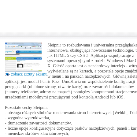
Sleipnir to rozbudowana i uniwersalna przeglądark
internetowa, obsługująca nowoczesne technologie, t
jak HTML 5 czy CSS 3. Aplikacja współpracuje z
systemami operacyjnymi z rodzin Windows i Mac 
X. Całość oparta jest o standardowy interfejs - wit
wyświetlane są na kartach, a pozostałe opcje znajd
zobacz zrzuty ekranu
w menu i na paskach narzędziowych. Główną zalet
aplikacji jest moduł Fenrir Pass. Umożliwia on współdzielenie konfiguracji
przeglądarki (ulubione strony, otwarte karty) oraz zawartości dokumentów
(numery telefonów, adresy na mapach) pomiędzy komputerami stacjonarnym
urządzeniami mobilnymi pracującymi pod kontrolą Android lub iOS.
Pozostałe cechy Sleipnir:
- obsługa różnych silników renderowania stron internetowych (Webkit, Trid
- wygodna wyszukiwarka,
- tłumaczenie zawartości dokumentów,
- liczne opcje konfiguracyjne dotyczące pasków narzędziowych, paneli i kar
- menedżer skrótów klawiaturowych,