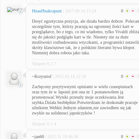
HnauHnakrapunt
| 2017.09.14 13:24
0
Dosyć egzotyczna pozycja, ale działa bardzo dobrze. Poleca
szczególnie tym, którzy pracują na ogromnej ilości kart w
przeglądarce, bo z tego, co mi wiadomo, tylko Vivaldi zbliż
się do jakości podglądu kart w tle. Niestety nie za duże
możliwości rozbudowania wtyczkami, a programiści ustawili
skróty klawiszowe tak, że z polskimi literami bywa kłopot.
Niemniej dobra robota jako taka.
Sleipnir 6.2.7
~Krzysztof
| 2015.02.14 12:28
0
Zachęcony pozytywnymi opiniami w wielu czasopismach
oraz tym że w Japonii jest ona nr 1 postanowiłem ją
przetestować.Wyniki przeszły moje oczekiwania.Jest
szybka.Działa bezbłędnie.Potwierdzam że doskonałe pracuje
silnikiem Webkit.Jednym zdaniem,nie zawiodłem się jak
zwykle na solidnosci japończyków !
Sleipnir 6.1.4
~jan60
| 2013.11.19 06:36
0