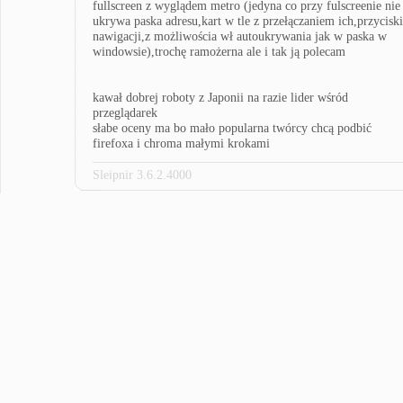
fullscreen z wyglądem metro (jedyna co przy fulscreenie nie
ukrywa paska adresu,kart w tle z przełączaniem ich,przyciski
nawigacji,z możliwościa wł autoukrywania jak w paska w
windowsie),trochę ramożerna ale i tak ją polecam
kawał dobrej roboty z Japonii na razie lider wśród
przeglądarek
słabe oceny ma bo mało popularna twórcy chcą podbić
firefoxa i chroma małymi krokami
Sleipnir 3.6.2.4000