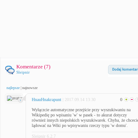
Komentarze (
7
)
Sleipnir
najlepsze
|
najnowsze
HnauHnakrapunt
| 2017.09.14 13:30
0
Wyłączcie automatyczne przejście przy wyszukiwaniu na
Wikipedię po wpisaniu 'w' w pasek - to akurat dotyczy
również innych niepolskich wyszukiwarek. Chyba, że chceci
lądować na Wiki po wpisywaniu rzeczy typu 'w domu'.
Sleipnir 6.2.7