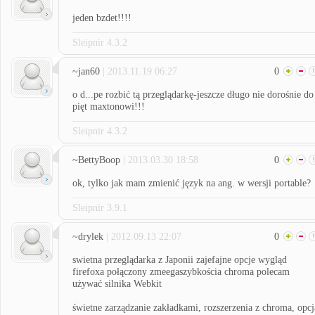
jeden bzdet!!!!
Sleipnir 4.3.2
~jan60
| 2013.11.19 06:27
0
o d...pe rozbić tą przeglądarkę-jeszcze długo nie dorośnie do
pięt maxtonowi!!!
Sleipnir 4.3.2
~BettyBoop
| 2013.03.30 18:58
0
ok, tylko jak mam zmienić język na ang. w wersji portable?
Sleipnir 3.9.1
~drylek
| 2012.09.13 22:07
0
swietna przeglądarka z Japonii zajefajne opcje wygląd
firefoxa połączony zmeegaszybkościa chroma polecam
używać silnika Webkit
świetne zarządzanie zakładkami, rozszerzenia z chroma, opcj