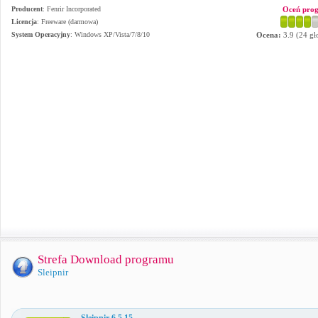
Producent
:
Fenrir Incorporated
Oceń pro
Licencja
: Freeware (darmowa)
System Operacyjny
:
Windows XP/Vista/7/8/10
Ocena:
3.9
(
24
gł
Strefa Download programu
Sleipnir