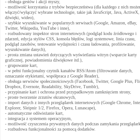
- obsługa gestów i akcji myszy,
- możliwość korzystania z trybów bezpieczeństwa (dla każdego z nich moż
włączyć/wyłączyć wybrane technologie, takie jak JavaScript, Java, ActiveX,
dźwięki, wideo),
- szybkie wyszukiwanie w popularnych serwisach (Google, Amazon, eBay,
Twitter, Wikipedia, YouTube i inne),
- rozbudowany inspektor stron internetowych (podgląd kodu źródłowego i
zdarzeń, edycja stylów CSS, konsola błędów, logi systemowe, linia czasu,
podgląd zasobów, testowanie wydajności i czasu ładowania, profilowanie,
wyszukiwanie danych),
- prosta zmiana ustawień dotyczących wyświetlania witryn (wsparcie karty
graficznej, powiadomienia dźwiękowe itd.),
- grupowanie kart,
- w pełni funkcjonalny czytnik kanałów RSS/Atom (filtrowanie danych,
oznaczanie etykietami, współpraca z Google Reader),
- obsługa serwisów społecznościowych (Facebook, Twitter, Google Plus, Fli
Dropbox, Evernote, Readability, SkyDrive, Tumblr),
- przypinanie kart i ochrona przed przypadkowym zamknięciem strony,
- proste tworzenie zrzutów ekranowych,
- import danych z innych przeglądarek internetowych (Google Chrome, Inte
Explorer, Sleipnir 1/2, Firefox, Opera, Lunascape),
- automatyczne odświeżanie kart,
- integracja z systemem operacyjnym,
- możliwość czyszczenia prywatnych danych podczas zamykania przeglądark
- rozbudowa funkcjonalności za pomocą dodatków.