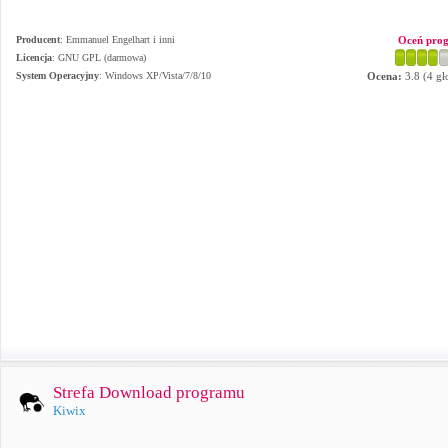
Producent
:
Emmanuel Engelhart i inni
Oceń pro
Licencja
: GNU GPL (darmowa)
System Operacyjny
:
Windows XP/Vista/7/8/10
Ocena:
3.8
(
4
gł
Strefa Download programu
Kiwix