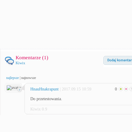
Komentarze (
1
)
Kiwix
najlepsze
|
najnowsze
HnauHnakrapunt
| 2017.09.15 10:59
0
Do przetestowania.
Kiwix 0.9