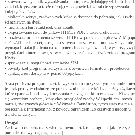
• zaawansowany silnik wyszukiwania tekstu, uwzględniający wielkość liter i
znaki diakrytyczne, a także oferujący podpowiedzi w trakcie wpisywania
kolejnych znaków,
• biblioteka witryn, zarówno tych które są dostępne do pobrania, jak i tych 
ściągniętych na dysk,
• mechanizm kart i zakładek oraz notatki,
• eksportowanie stron do plików HTML i PDF, a także drukowanie,
• możliwość uruchomienia serwera HTTP i współdzielenia plików ZIM pop
sieć LAN lub Internet, dostęp do serwera i treści w nim umieszczonych nie
wymaga instalacji klienta na komputerach obecnych w sieci, wystarczy zwy
przeglądarka internetowa, serwer może działać także niezależnie od progra
Kiwix,
• sprawdzanie integralności archiwów ZIM.
• otwarty kod programu, korzystanie z otwartych formatów i protokołów,
• aplikacja jest dostępna w ponad 80 językach.
Szata graficzna programu została wykonana na przyzwoitym poziomie. Inter
jest tak prosty w obsłudze, że poradzi z nim sobie właściwie każdy użytkow
który opanował podstawy korzystania z przeglądarki internetowej. Kiwix p
się wszystkim osobom, które chcą przeglądać zasoby Wikipedii czy innych
portali, związanych głównie z Wikimedia Foundation, tymczasem nie mają
połączenia z Internetem np. z powodu ograniczeń lub częstych zakłóceń w
transferze danych.
Uwaga!
Archiwum do pobrania zawiera zarówno instalator programu jak i wersję
portable, nie wymagającą instalacji.