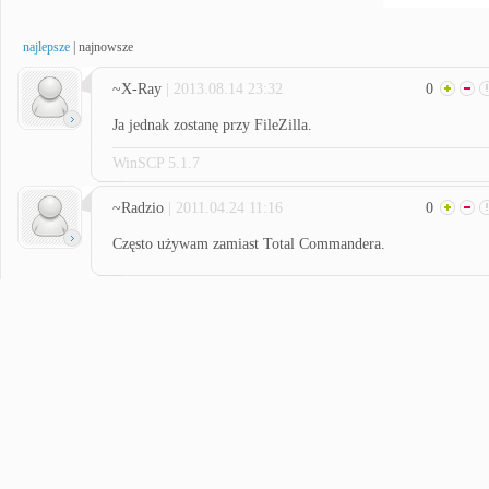
najlepsze
|
najnowsze
~X-Ray
| 2013.08.14 23:32
0
Ja jednak zostanę przy FileZilla.
WinSCP 5.1.7
~Radzio
| 2011.04.24 11:16
0
Często używam zamiast Total Commandera.