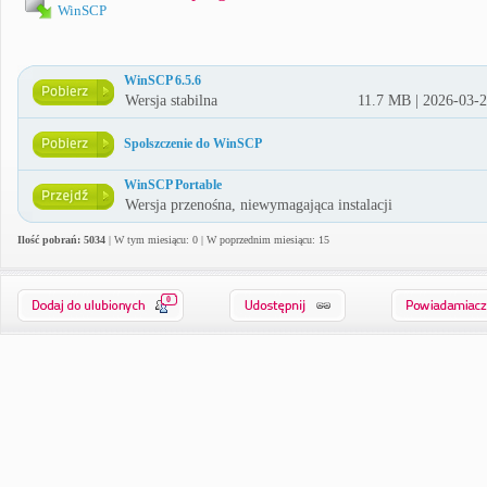
WinSCP
WinSCP 6.5.6
Wersja stabilna
11.7 MB | 2026-03-
Spolszczenie do WinSCP
WinSCP Portable
Wersja przenośna, niewymagająca instalacji
Ilość pobrań: 5034
| W tym miesiącu: 0 | W poprzednim miesiącu: 15
0