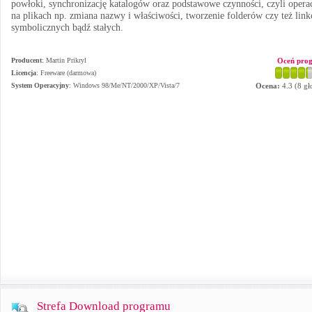
powłoki, synchronizację katalogów oraz podstawowe czynności, czyli opera
na plikach np. zmiana nazwy i właściwości, tworzenie folderów czy też lin
symbolicznych bądź stałych.
Producent
:
Martin Prikryl
Oceń pro
Licencja
: Freeware (darmowa)
System Operacyjny
:
Windows 98/Me/NT/2000/XP/Vista/7
Ocena:
4.3
(
8
gł
Strefa Download programu