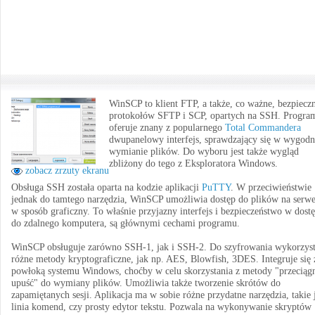
WinSCP to klient FTP, a także, co ważne, bezpiecz
protokołów SFTP i SCP, opartych na SSH. Progra
oferuje znany z popularnego
Total Commandera
dwupanelowy interfejs, sprawdzający się w wygodn
wymianie plików. Do wyboru jest także wygląd
zbliżony do tego z Eksploratora Windows.
zobacz zrzuty ekranu
Obsługa SSH została oparta na kodzie aplikacji
PuTTY
. W przeciwieństwie
jednak do tamtego narzędzia, WinSCP umożliwia dostęp do plików na serwe
w sposób graficzny. To właśnie przyjazny interfejs i bezpieczeństwo w dostę
do zdalnego komputera, są głównymi cechami programu.
WinSCP obsługuje zarówno SSH-1, jak i SSH-2. Do szyfrowania wykorzyst
różne metody kryptograficzne, jak np. AES, Blowfish, 3DES. Integruje się 
powłoką systemu Windows, choćby w celu skorzystania z metody "przeciągn
upuść" do wymiany plików. Umożliwia także tworzenie skrótów do
zapamiętanych sesji. Aplikacja ma w sobie różne przydatne narzędzia, takie 
linia komend, czy prosty edytor tekstu. Pozwala na wykonywanie skryptów