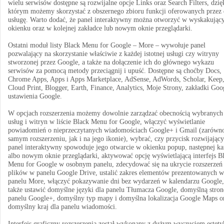
wielu serwisów dostępne są rozwijalne opcje Links oraz Search Filters, dzię
którym możemy skorzystać z obszernego zbioru funkcji oferowanych przez
usługę. Warto dodać, że panel interaktywny można otworzyć w wyskakują
okienku oraz w kolejnej zakładce lub nowym oknie przeglądarki.
Ostatni moduł listy Black Menu for Google – More – wywołuje panel
pozwalający na skorzystanie właściwie z każdej istotnej usługi czy witryny
stworzonej przez Google, a także na dołączenie ich do głównego wykazu
serwisów za pomocą metody przeciągnij i upuść. Dostępne są choćby Docs,
Chrome Apps, Apps i Apps Marketplace, AdSense, AdWords, Scholar, Keep
Cloud Print, Blogger, Earth, Finance, Analytics, Moje Strony, zakładki Goo
ustawienia Google.
W opcjach rozszerzenia możemy dowolnie zarządzać obecnością wybranych
usług i witryn w liście Black Menu for Google, włączyć wyświetlanie
powiadomień o nieprzeczytanych wiadomościach Google+ i Gmail (zarówn
samym rozszerzeniu, jak i na jego ikonie), wybrać, czy przycisk rozwijający
panel interaktywny spowoduje jego otwarcie w okienku popup, następnej ka
albo nowym oknie przeglądarki, aktywować opcję wyświetlającą interfejs B
Menu for Google w osobnym panelu, zdecydować się na ukrycie rozszerzeń
plików w panelu Google Drive, ustalić zakres elementów prezentowanych w
panelu More, włączyć pokazywanie dni bez wydarzeń w kalendarzu Google,
także ustawić domyślne języki dla panelu Tłumacza Google, domyślną stron
panelu Google+, domyślny typ mapy i domyślna lokalizacja Google Maps o
domyślny kraj dla panelu wiadomości.
Interfejs graficzny rozszerzenia został wykonany z dużym wyczuciem estetyk