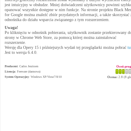
jest intuicyjny w obsłudze. Mniej doświadczeni użytkownicy powinni szybk
opanować wszystkie dostępne w nim funkcje. Na stronie projektu Black Me
for Google można znaleźć zbiór przydatnych informacji, a także skorzystać 
odnośnika do działu wsparcia związanego z tym rozszerzeniem.
Uwaga!
Po kliknięciu w odnośnik pobierania, użytkownik zostanie przekierowany d
strony w Chrome Web Store, za pomocą której można zainstalować
rozszerzenie.
Wersję dla Opery 15 i późniejszych wydań tej przeglądarki można pobrać
tu
Jest to wersja 6.4.0.
Producent
:
Carlos Jeurissen
Oceń pro
Licencja
: Freeware (darmowa)
System Operacyjny
:
Windows XP/Vista/7/8/10
Ocena:
2.8
(
8
gł