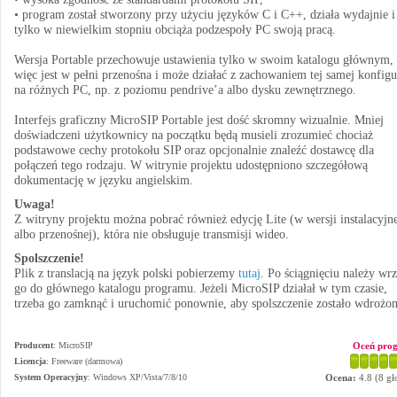
• program został stworzony przy użyciu języków C i C++, działa wydajnie i
tylko w niewielkim stopniu obciąża podzespoły PC swoją pracą.
Wersja Portable przechowuje ustawienia tylko w swoim katalogu głównym, 
więc jest w pełni przenośna i może działać z zachowaniem tej samej konfigu
na różnych PC, np. z poziomu pendrive’a albo dysku zewnętrznego.
Interfejs graficzny MicroSIP Portable jest dość skromny wizualnie. Mniej
doświadczeni użytkownicy na początku będą musieli zrozumieć chociaż
podstawowe cechy protokołu SIP oraz opcjonalnie znaleźć dostawcę dla
połączeń tego rodzaju. W witrynie projektu udostępniono szczegółową
dokumentację w języku angielskim.
Uwaga!
Z witryny projektu można pobrać również edycję Lite (w wersji instalacyjn
albo przenośnej), która nie obsługuje transmisji wideo.
Spolszczenie!
Plik z translacją na język polski pobierzemy
tutaj
. Po ściągnięciu należy wr
go do głównego katalogu programu. Jeżeli MicroSIP działał w tym czasie,
trzeba go zamknąć i uruchomić ponownie, aby spolszczenie zostało wdrożon
Producent
:
MicroSIP
Oceń pro
Licencja
: Freeware (darmowa)
System Operacyjny
:
Windows XP/Vista/7/8/10
Ocena:
4.8
(
8
gł