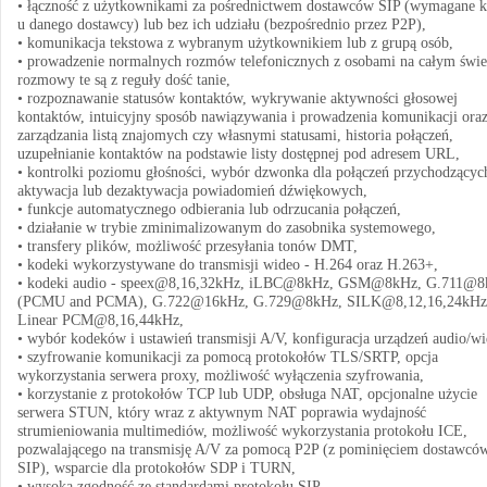
• łączność z użytkownikami za pośrednictwem dostawców SIP (wymagane k
u danego dostawcy) lub bez ich udziału (bezpośrednio przez P2P),
• komunikacja tekstowa z wybranym użytkownikiem lub z grupą osób,
• prowadzenie normalnych rozmów telefonicznych z osobami na całym świe
rozmowy te są z reguły dość tanie,
• rozpoznawanie statusów kontaktów, wykrywanie aktywności głosowej
kontaktów, intuicyjny sposób nawiązywania i prowadzenia komunikacji ora
zarządzania listą znajomych czy własnymi statusami, historia połączeń,
uzupełnianie kontaktów na podstawie listy dostępnej pod adresem URL,
• kontrolki poziomu głośności, wybór dzwonka dla połączeń przychodzącyc
aktywacja lub dezaktywacja powiadomień dźwiękowych,
• funkcje automatycznego odbierania lub odrzucania połączeń,
• działanie w trybie zminimalizowanym do zasobnika systemowego,
• transfery plików, możliwość przesyłania tonów DMT,
• kodeki wykorzystywane do transmisji wideo - H.264 oraz H.263+,
• kodeki audio - speex@8,16,32kHz, iLBC@8kHz, GSM@8kHz, G.711@
(PCMU and PCMA), G.722@16kHz, G.729@8kHz, SILK@8,12,16,24kHz
Linear PCM@8,16,44kHz,
• wybór kodeków i ustawień transmisji A/V, konfiguracja urządzeń audio/wi
• szyfrowanie komunikacji za pomocą protokołów TLS/SRTP, opcja
wykorzystania serwera proxy, możliwość wyłączenia szyfrowania,
• korzystanie z protokołów TCP lub UDP, obsługa NAT, opcjonalne użycie
serwera STUN, który wraz z aktywnym NAT poprawia wydajność
strumieniowania multimediów, możliwość wykorzystania protokołu ICE,
pozwalającego na transmisję A/V za pomocą P2P (z pominięciem dostawcó
SIP), wsparcie dla protokołów SDP i TURN,
• wysoka zgodność ze standardami protokołu SIP,