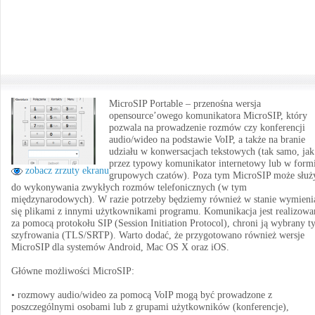
MicroSIP Portable – przenośna wersja
opensource’owego komunikatora MicroSIP, który
pozwala na prowadzenie rozmów czy konferencji
audio/wideo na podstawie VoIP, a także na branie
udziału w konwersacjach tekstowych (tak samo, jak
przez typowy komunikator internetowy lub w form
zobacz zrzuty ekranu
grupowych czatów). Poza tym MicroSIP może służ
do wykonywania zwykłych rozmów telefonicznych (w tym
międzynarodowych). W razie potrzeby będziemy również w stanie wymieni
się plikami z innymi użytkownikami programu. Komunikacja jest realizowa
za pomocą protokołu SIP (Session Initiation Protocol), chroni ją wybrany t
szyfrowania (TLS/SRTP). Warto dodać, że przygotowano również wersje
MicroSIP dla systemów Android, Mac OS X oraz iOS.
Główne możliwości MicroSIP:
• rozmowy audio/wideo za pomocą VoIP mogą być prowadzone z
poszczególnymi osobami lub z grupami użytkowników (konferencje),