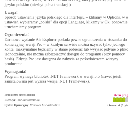
języku polskim (niezbyt pełna translacja).
Uwaga!
Sposób ustawienia języka polskiego dla interfejsu – klikamy w Options, w 
ustawień wybieramy „polski” dla opcji Language, klikamy w Ok, ponownie
uruchamiamy program.
Ograniczenia!
Darmowe wydanie Air Explorer posiada pewne ograniczenia w stosunku do
komercyjnej wersji Pro – w każdym serwisie można używać tylko jednego
konta, maksymalnie będziemy w stanie pobierać lub wysyłać jedynie 5 plik
jednocześnie, nie można zabezpieczyć dostępu do programu (przy pomocy
hasła). Edycja Pro jest dostępna do nabycia za pośrednictwem witryny
producenta.
Wymagania!
Program wymaga bibliotek .NET Framework w wersji 3.5 (nawet jeżeli
zainstalowana jest wyższa wersja .NET Framework).
Producent
:
airexplorer.net
Oceń pro
Licencja
: Freeware (darmowa)
System Operacyjny
:
Windows XP/Vista/7/8/10
Ocena:
4
(
1
gł