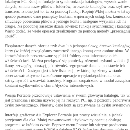
lokalnym PC. Kolejne funkcje to synchronizacja katalogów, wyszukiwanie
danych, zmiana nazw plików i folderów, tworzenie katalogów oraz szyfrow
transferu. Istotne jest to, że za pomocą funkcji Kopiuj/Wklej można w łatw
sposób przenosić dane pomiędzy kontami wspieranych usług, bez konieczno
żmudnego pobierania plików z jednego konta i następnie wysyłania ich na
drugie. Na podobnej zasadzie działa również funkcja synchronizacji katalog
Warto dodać, że wiele operacji zrealizujemy za pomocą metody „przeciągnij
upuść”.
Eksplorator danych oferuje tryb dwu lub jednopanelowy, drzewo katalogów
karty (w każdej przeglądamy zawartość innego konta) oraz osobne okna. W
kartach/oknach prezentowane są pliki i foldery oraz informacje o ich
właściwościach. Można przełączać się pomiędzy różnymi trybami widoku (li
ikony, szczegóły, obrazy), jak również segregować dane na podstawie ich
właściwości. Dostępna jest także lista akcji, w której będziemy w stanie
obserwować aktywne i zakończone operacje wysyłania/pobierania oraz
zatrzymywać i wznawiać transfery. Program zaopatrzono w moduł zarządza
kontami użytkowników chmur/dysków internetowych.
Wersja Portable przechowuje ustawienia w swoim głównym katalogu, tak w
jest przenośna i można używać jej na różnych PC, np. z poziomu pendrive’a
dysku zewnętrznego. Niestety, dane kont są zapisywane na dysku systemow
Interfejs graficzny Air Explorer Portable jest prosty wizualnie, a jednak
przyjemny dla oka. Mniej zaawansowani użytkownicy opanują obsługę
programu w krótkim czasie. Poprzez menu Pomoc lub witrynę producenta
można otworzyć stronę WWW z działem FAQ, który jest dostępny także w