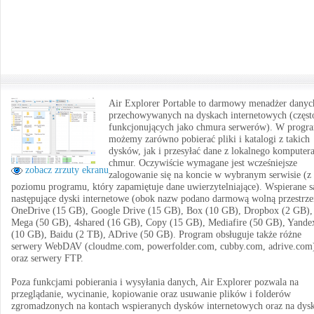
Air Explorer Portable to darmowy menadżer danyc
przechowywanych na dyskach internetowych (częst
funkcjonujących jako chmura serwerów). W progr
możemy zarówno pobierać pliki i katalogi z takich
dysków, jak i przesyłać dane z lokalnego komputer
chmur. Oczywiście wymagane jest wcześniejsze
zobacz zrzuty ekranu
zalogowanie się na koncie w wybranym serwisie (z
poziomu programu, który zapamiętuje dane uwierzytelniające). Wspierane s
następujące dyski internetowe (obok nazw podano darmową wolną przestrze
OneDrive (15 GB), Google Drive (15 GB), Box (10 GB), Dropbox (2 GB),
Mega (50 GB), 4shared (16 GB), Copy (15 GB), Mediafire (50 GB), Yande
(10 GB), Baidu (2 TB), ADrive (50 GB). Program obsługuje także różne
serwery WebDAV (cloudme.com, powerfolder.com, cubby.com, adrive.com
oraz serwery FTP.
Poza funkcjami pobierania i wysyłania danych, Air Explorer pozwala na
przeglądanie, wycinanie, kopiowanie oraz usuwanie plików i folderów
zgromadzonych na kontach wspieranych dysków internetowych oraz na dys