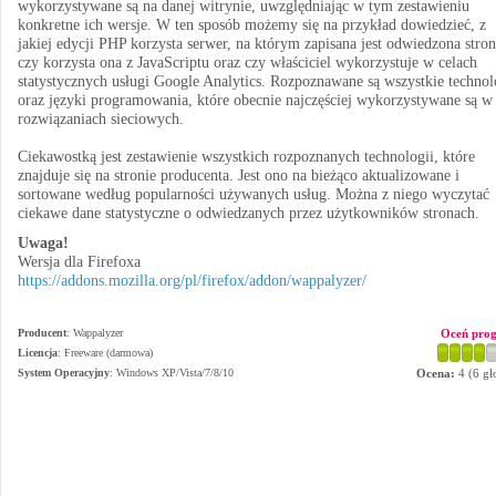
wykorzystywane są na danej witrynie, uwzględniając w tym zestawieniu
konkretne ich wersje. W ten sposób możemy się na przykład dowiedzieć, z
jakiej edycji PHP korzysta serwer, na którym zapisana jest odwiedzona stron
czy korzysta ona z JavaScriptu oraz czy właściciel wykorzystuje w celach
statystycznych usługi Google Analytics. Rozpoznawane są wszystkie technol
oraz języki programowania, które obecnie najczęściej wykorzystywane są w
rozwiązaniach sieciowych.
Ciekawostką jest zestawienie wszystkich rozpoznanych technologii, które
znajduje się na stronie producenta. Jest ono na bieżąco aktualizowane i
sortowane według popularności używanych usług. Można z niego wyczytać
ciekawe dane statystyczne o odwiedzanych przez użytkowników stronach.
Uwaga!
Wersja dla Firefoxa
https://addons.mozilla.org/pl/firefox/addon/wappalyzer/
Producent
:
Wappalyzer
Oceń pro
Licencja
: Freeware (darmowa)
System Operacyjny
:
Windows XP/Vista/7/8/10
Ocena:
4
(
6
gł