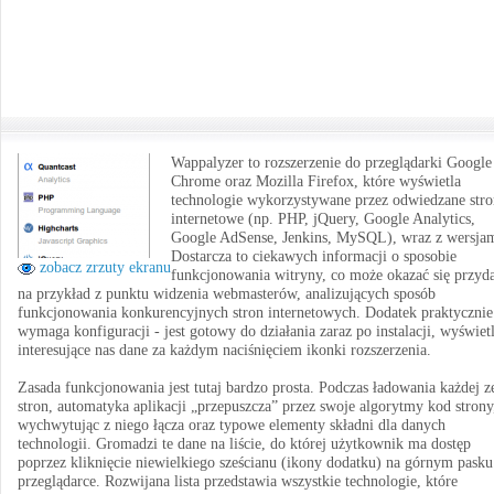
Wappalyzer to rozszerzenie do przeglądarki Google
Chrome oraz Mozilla Firefox, które wyświetla
technologie wykorzystywane przez odwiedzane str
internetowe (np. PHP, jQuery, Google Analytics,
Google AdSense, Jenkins, MySQL), wraz z wersjam
Dostarcza to ciekawych informacji o sposobie
zobacz zrzuty ekranu
funkcjonowania witryny, co może okazać się przyd
na przykład z punktu widzenia webmasterów, analizujących sposób
funkcjonowania konkurencyjnych stron internetowych. Dodatek praktycznie
wymaga konfiguracji - jest gotowy do działania zaraz po instalacji, wyświet
interesujące nas dane za każdym naciśnięciem ikonki rozszerzenia.
Zasada funkcjonowania jest tutaj bardzo prosta. Podczas ładowania każdej z
stron, automatyka aplikacji „przepuszcza” przez swoje algorytmy kod strony
wychwytując z niego łącza oraz typowe elementy składni dla danych
technologii. Gromadzi te dane na liście, do której użytkownik ma dostęp
poprzez kliknięcie niewielkiego sześcianu (ikony dodatku) na górnym pask
przeglądarce. Rozwijana lista przedstawia wszystkie technologie, które