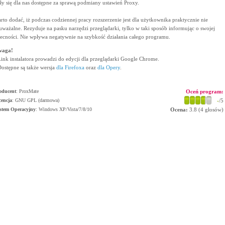
ały się dla nas dostępne za sprawą podmiany ustawień Proxy.
rto dodać, iż podczas codziennej pracy rozszerzenie jest dla użytkownika praktycznie nie
uważalne. Rezyduje na pasku narzędzi przeglądarki, tylko w taki sposób informując o swojej
ecności. Nie wpływa negatywnie na szybkość działania całego programu.
waga!
Link instalatora prowadzi do edycji dla przeglądarki Google Chrome.
Dostępne są także wersja
dla Firefoxa
oraz
dla Opery
.
oducent
:
ProxMate
Oceń program:
cencja
: GNU GPL (darmowa)
-
/5
stem Operacyjny
:
Windows XP/Vista/7/8/10
Ocena:
3.8
(
4
głosów)