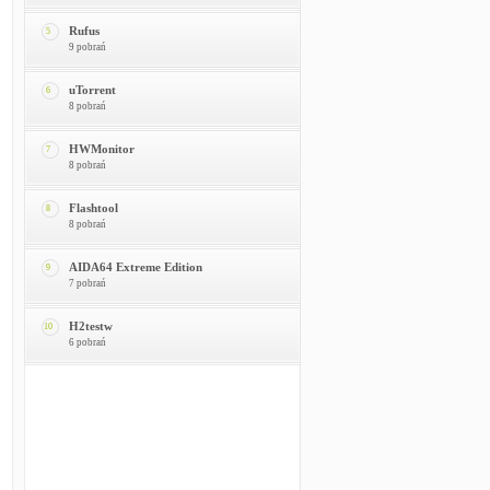
Rufus
5
9 pobrań
uTorrent
6
8 pobrań
HWMonitor
7
8 pobrań
Flashtool
8
8 pobrań
AIDA64 Extreme Edition
9
7 pobrań
H2testw
10
6 pobrań