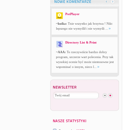
PotPlayer
~kuśka:
Tnie wszystko jak brzytwa ! Nikt
lepszego nie wymyślił i nie wymyśli ...
Directory List & Print
~AAA:
To rzeczywiście bardzo dobry
program, szczerze wart polecenia. Przy tak
wysokiej ocenie być może niestosowne jest
wspominać o innym, nieco l...