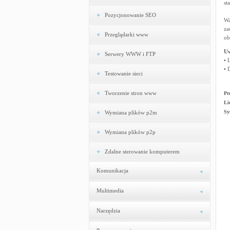
st
Pozycjonowanie SEO
Wa
za
Przeglądarki www
ob
U
Serwery WWW i FTP
• 
• 
Testowanie sieci
Tworzenie stron www
Pr
Li
Sy
Wymiana plików p2m
Wymiana plików p2p
Zdalne sterowanie komputerem
Komunikacja
Multimedia
Narzędzia