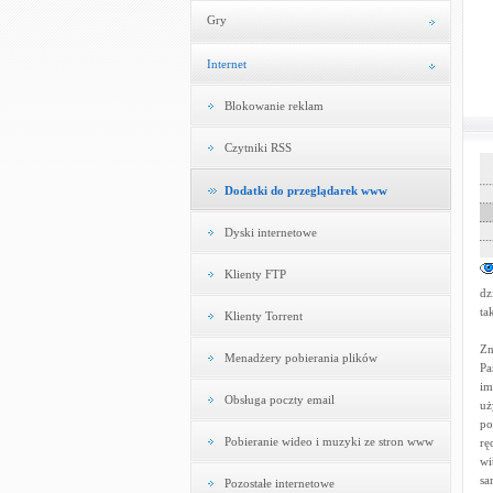
Gry
Internet
Blokowanie reklam
Czytniki RSS
Dodatki do przeglądarek www
Dyski internetowe
Klienty FTP
dz
ta
Klienty Torrent
Zn
Menadżery pobierania plików
Pa
im
Obsługa poczty email
uż
po
Pobieranie wideo i muzyki ze stron www
rę
wi
sa
Pozostałe internetowe