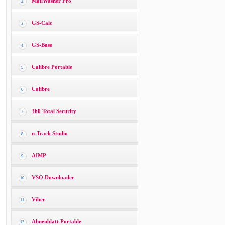
MailWasher Pro
2
GS-Calc
3
GS-Base
4
Calibre Portable
5
Calibre
6
360 Total Security
7
n-Track Studio
8
AIMP
9
VSO Downloader
10
Viber
11
Ahnenblatt Portable
12