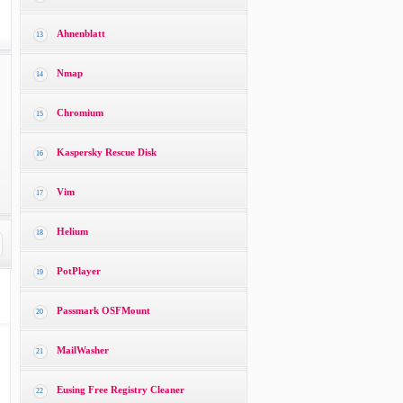
Ahnenblatt
13
Nmap
14
Chromium
15
Kaspersky Rescue Disk
16
Vim
17
Helium
18
PotPlayer
19
Passmark OSFMount
20
MailWasher
21
Eusing Free Registry Cleaner
22