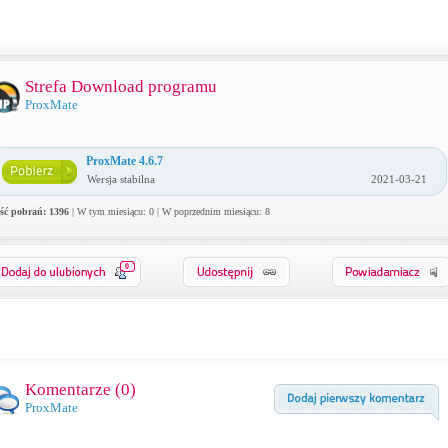
Strefa Download programu
ProxMate
ProxMate 4.6.7
Wersja stabilna
2021-03-21
ość pobrań: 1396
| W tym miesiącu: 0 | W poprzednim miesiącu: 8
0
Komentarze (
0
)
ProxMate