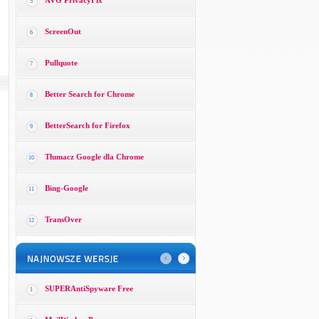
AVG PrivacyFix
5
ScreenOut
6
Pullquote
7
Better Search for Chrome
8
BetterSearch for Firefox
9
Tłumacz Google dla Chrome
10
Bing-Google
11
TransOver
12
SUPERAntiSpyware Free
1