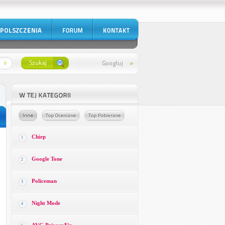
Chirp
1
Google Tone
2
Policeman
3
Night Mode
4