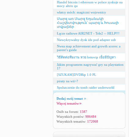
Handel bitcoin i ethereum w polsce zyskuje na
mocy altrix qu
włatcy móch: magiczni wojownicy
Մարզ առ Մարզ Եղանակի
Հաշվետվություն՝ պարզ և հուսալի
տվյալներ
Łącze radiowe AIR2NET - Tele2 -- HELP!!!
Niewykrywalny dysk ide pod adapter usb
Nwea map achievement and growth scores: a
parent’s guide
วิธีติดต่อทีมงาน หวย lottovip เมื่อมีปัญหา
Jakim programem nagrywać gry na playstation
1?
[SZUKAM]DVDRip 1.0 PL
piraty na wii>?
Spolszczenie do tomb raider underworld
Dodaj swój temat
Więcej tematów
Osób na forum:
1587
Wszystkich postów:
986484
Wszystkich tematów:
172068