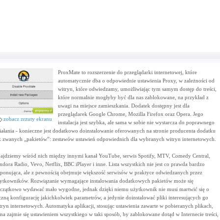
ProxMate to rozszerzenie do przeglądarki internetowej, które
automatycznie dba o odpowiednie ustawienia Proxy, w zależności od
witryn, które odwiedzamy, umożliwiając tym samym dostęp do treści,
które normalnie mogłyby być dla nas zablokowane, na przykład z
uwagi na miejsce zamieszkania. Dodatek dostępny jest dla
przeglądarek Google Chrome, Mozilla Firefox oraz Opera. Jego
zobacz zrzuty ekranu
instalacja jest szybka, ale sama w sobie nie wystarcza do poprawnego
iałania - konieczne jest dodatkowo doinstalowanie oferowanych na stronie producenta dodatku
k zwanych „pakietów”: zestawów ustawień odpowiednich dla wybranych witryn internetowych.
ajdziemy wśród nich między innymi kanał YouTube, serwis Spotify, MTV, Comedy Central,
ndora Radio, Vevo, Netflix, BBC iPlayer i inne. Lista wszystkich nie jest co prawda bardzo
ponująca, ale z pewnością obejmuje większość serwisów w praktyce odwiedzanych przez
ytkowników. Rozwiązanie wymagające instalowania dodatkowych pakietów może się
czątkowo wydawać mało wygodne, jednak dzięki niemu użytkownik nie musi martwić się o
czną konfigurację jakichkolwiek parametrów, a jedynie doinstalować pliki interesujących go
tryn internetowych. Automatyka aplikacji, stosując ustawienia zawarte w pobieranych plikach,
ma zajmie się ustawieniem wszystkiego w taki sposób, by zablokowane dotąd w Internecie treści,