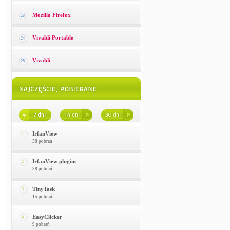
Mozilla Firefox
23
Vivaldi Portable
24
Vivaldi
25
IrfanView
1
38 pobrań
IrfanView plugins
2
38 pobrań
TinyTask
3
15 pobrań
EasyClicker
4
9 pobrań