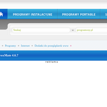
w
programosy.pl
Programy
Internet
Dodatki do przeglądarek www
roxMate 4.6.7