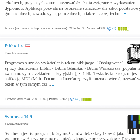
szkolnych, pragnących zautomatyzować działania związane z wydawaniem
dyplomów. Aplikacja pozwala na tworzenie świadectw dla szkół podstawow
gimnazjalnych, zawodowych, policealnych, a także liceów, techn...
Adware (darmowa z funkcją wyświetlania reklam) | 2014.04.09 | Pobrań: 24318 |
(1)
|
Biblia 1.4
Pozostałe naukowe
Programos służy do wyświetlania tekstu biblijnego. "Obsługiwane"
są trzy tłumaczenia Biblii: • Biblia Gdańska, • Biblia Warszawska (popularn
zwana nowym przekładem - brytyjskim), • Biblia Tysiąclecia. Program jest
aplikacją MDI (Multi Document Interface), czyli można otwierać, używać w
okien w tym samym cza...
Freeware (darmowa) | 2006.11.07 | Pobrań: 22154 |
(30)
|
Synthesia 10.9
Pozostałe naukowe
Synthesia jest to program, który można również sklasyfikować jako
grę, ponieważ uczy grać na pianinie/keyboardzie poprzez zabawę. Program