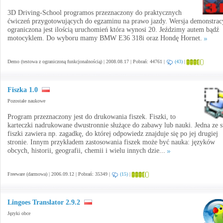
3D Driving-School programos przeznaczony do praktycznych
ćwiczeń przygotowujących do egzaminu na prawo jazdy. Wersja demonstrac
ograniczona jest ilością uruchomień która wynosi 20. Jeździmy autem bądź
motocyklem. Do wyboru mamy BMW E36 318i oraz Hondę Hornet.
Demo (testowa z ograniczoną funkcjonalnością) | 2008.08.17 | Pobrań: 44761 |
(43)
|
Fiszka 1.0
Pozostałe naukowe
Program przeznaczony jest do drukowania fiszek. Fiszki, to
karteczki nadrukowane dwustronnie służące do zabawy lub nauki. Jedna ze s
fiszki zawiera np. zagadkę, do której odpowiedz znajduje się po jej drugiej
stronie. Innym przykładem zastosowania fiszek może być nauka: języków
obcych, historii, geografii, chemii i wielu innych dzie...
Freeware (darmowa) | 2006.09.12 | Pobrań: 35349 |
(15)
|
Lingoes Translator 2.9.2
Języki obce