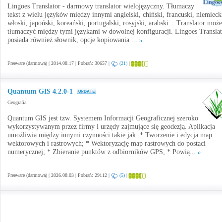
Lingoes Translator - darmowy translator wielojęzyczny. Tłumaczy
tekst z wielu języków między innymi angielski, chiński, francuski, niemieck
włoski, japoński, koreański, portugalski, rosyjski, arabski... Translator może
tłumaczyć między tymi językami w dowolnej konfiguracji. Lingoes Translat
posiada również słownik, opcje kopiowania ...
Freeware (darmowa) | 2014.08.17 | Pobrań: 30657 |
(21)
|
Quantum GIS 4.2.0-1
Geografia
Quantum GIS jest tzw. Systemem Informacji Geograficznej szeroko
wykorzystywanym przez firmy i urzędy zajmujące się geodezją. Aplikacja
umożliwia między innymi czynności takie jak: * Tworzenie i edycja map
wektorowych i rastrowych; * Wektoryzację map rastrowych do postaci
numerycznej; * Zbieranie punktów z odbiorników GPS; * Powią...
Freeware (darmowa) | 2026.08.03 | Pobrań: 29112 |
(5)
|