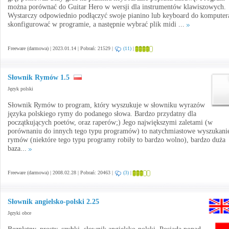
można porównać do Guitar Hero w wersji dla instrumentów klawiszowych.
Wystarczy odpowiednio podłączyć swoje pianino lub keyboard do komputera
skonfigurować w programie, a następnie wybrać plik midi ...
Freeware (darmowa) | 2023.01.14 | Pobrań: 21529 |
(11)
|
Słownik Rymów 1.5
Język polski
Słownik Rymów to program, który wyszukuje w słowniku wyrazów
języka polskiego rymy do podanego słowa. Bardzo przydatny dla
początkujących poetów, oraz raperów;) Jego największymi zaletami (w
porównaniu do innych tego typu programów) to natychmiastowe wyszukani
rymów (niektóre tego typu programy robiły to bardzo wolno), bardzo duża
baza...
Freeware (darmowa) | 2008.02.28 | Pobrań: 20463 |
(3)
|
Słownik angielsko-polski 2.25
Języki obce