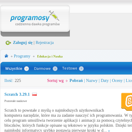
Zaloguj się
|
Rejestracja
Programy
Edukacja i Nauka
Ilość:
225
Sortuj wg
Pobrań
|
Nazwy
|
Daty
|
Oceny
|
Lic
Scratch 3.29.1
Pozostałe naukowe
Scratch to powstałe z myślą o najmłodszych użytkownikach
komputera narzędzie, które ma za zadanie nauczyć ich programowania. W 
celu program umożliwia tworzenie aplikacji i animacji za pomocą czytelnyc
bloczków, których funkcje opisane są tekstowo w języku polskim. Dzięki t
najmłodsi informatycy szybko postawią pierwsze kroki w d...