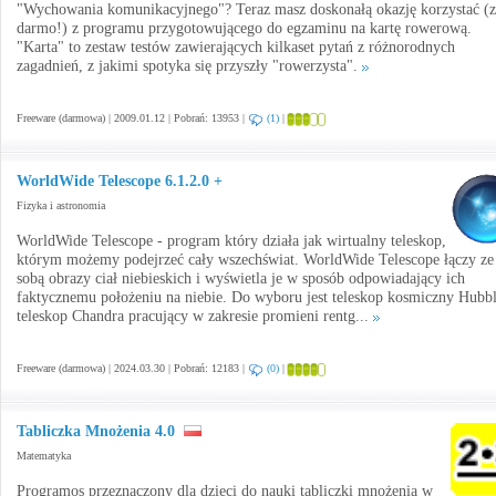
"Wychowania komunikacyjnego"? Teraz masz doskonałą okazję korzystać (z
darmo!) z programu przygotowującego do egzaminu na kartę rowerową.
"Karta" to zestaw testów zawierających kilkaset pytań z różnorodnych
zagadnień, z jakimi spotyka się przyszły "rowerzysta".
Freeware (darmowa) | 2009.01.12 | Pobrań: 13953 |
(1)
|
WorldWide Telescope 6.1.2.0 +
Fizyka i astronomia
WorldWide Telescope - program który działa jak wirtualny teleskop,
którym możemy podejrzeć cały wszechświat. WorldWide Telescope łączy ze
sobą obrazy ciał niebieskich i wyświetla je w sposób odpowiadający ich
faktycznemu położeniu na niebie. Do wyboru jest teleskop kosmiczny Hubbl
teleskop Chandra pracujący w zakresie promieni rentg...
Freeware (darmowa) | 2024.03.30 | Pobrań: 12183 |
(0)
|
Tabliczka Mnożenia 4.0
Matematyka
Programos przeznaczony dla dzieci do nauki tabliczki mnożenia w