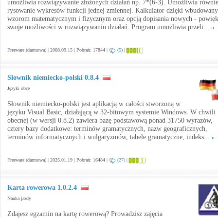
umożliwia rozwiązywanie złożonych działań np. 7*(6-3). Umożliwia równi
rysowanie wykresów funkcji jednej zmiennej. Kalkulator dzięki wbudowan
wzorom matematycznym i fizycznym oraz opcją dopisania nowych - powięk
swoje możliwości w rozwiązywaniu działań. Program umożliwia przeli...
Freeware (darmowa) | 2008.09.15 | Pobrań: 17844 |
(5)
|
Słownik niemiecko-polski 0.8.4
Języki obce
Słownik niemiecko-polski jest aplikacją w całości stworzoną w
języku Visual Basic, działającą w 32-bitowym systemie Windows. W chwili
obecnej (w wersji 0.8.2) zawiera bazę podstawową ponad 31750 wyrazów,
cztery bazy dodatkowe: terminów gramatycznych, nazw geograficznych,
terminów informatycznych i wulgaryzmów, tabele gramatyczne, indeks...
Freeware (darmowa) | 2025.01.19 | Pobrań: 16484 |
(27)
|
Karta rowerowa 1.0.2.4
Nauka jazdy
Zdajesz egzamin na kartę rowerową? Prowadzisz zajęcia