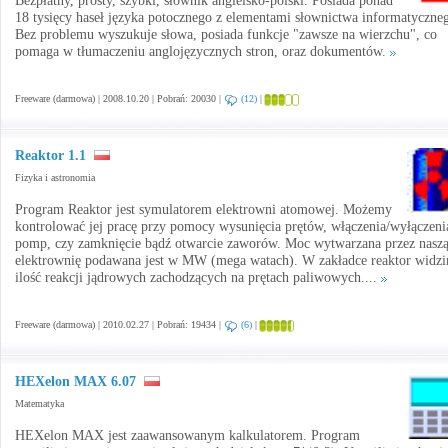
Bezpłatny, prosty, szybki, słownik angielsko-polski. Posiada ponad
18 tysięcy haseł języka potocznego z elementami słownictwa informatyczne
Bez problemu wyszukuje słowa, posiada funkcje "zawsze na wierzchu", co
pomaga w tłumaczeniu anglojęzycznych stron, oraz dokumentów.
Freeware (darmowa) | 2008.10.20 | Pobrań: 20030 |
(12)
|
Reaktor 1.1
Fizyka i astronomia
Program Reaktor jest symulatorem elektrowni atomowej. Możemy
kontrolować jej pracę przy pomocy wysunięcia prętów, włączenia/wyłączeni
pomp, czy zamknięcie bądź otwarcie zaworów. Moc wytwarzana przez nasz
elektrownię podawana jest w MW (mega watach). W zakładce reaktor widz
ilość reakcji jądrowych zachodzących na prętach paliwowych....
Freeware (darmowa) | 2010.02.27 | Pobrań: 19434 |
(6)
|
HEXelon MAX 6.07
Matematyka
HEXelon MAX jest zaawansowanym kalkulatorem. Program