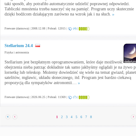
taki sposób, aby potrafiło automatycznie udzielić poprawnej odpowiedzi.
Tabliczki mnożenia trzeba nauczyć się na pamięć. Program uczy skutecznie
dzięki bodźcom działającym zarówno na wzrok jak i na słuch.
Freeware (darmowa) | 2008.12.08 | Pobrań: 12015 |
(4)
|
Stellarium 24.4
Fizyka i astronomia
Stellarium jest bezpłatnym oprogramowaniem, które daje możliwość
obejrzenia nieba patrząc dokładnie tak samo jakbyśmy oglądali je na żywo p
lornetkę lub teleskop. Możemy dowiedzieć się wiele na temat gwiazd, planet
satelitów, mgławic, układu słonecznego, itd. Program jest bardzo ciekawą
propozycją dla sympatyków astronomii....
Freeware (darmowa) | 2026.06.25 | Pobrań: 11369 |
(7)
|
1
2
3
4
5
6
7
8