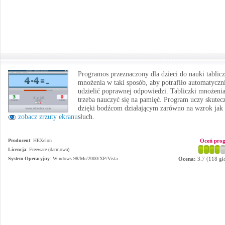
Programos przeznaczony dla dzieci do nauki tablicz
mnożenia w taki sposób, aby potrafiło automatyczn
udzielić poprawnej odpowiedzi. Tabliczki mnożeni
trzeba nauczyć się na pamięć. Program uczy skutec
dzięki bodźcom działającym zarówno na wzrok jak 
słuch.
zobacz zrzuty ekranu
Producent
:
HEXelon
Oceń pro
Licencja
: Freeware (darmowa)
System Operacyjny
:
Windows 98/Me/2000/XP/Vista
Ocena:
3.7
(
118
gł