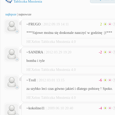
Tabliczka Mnożenia
najlepsze
|
najnowsze
~FRUGO
| 2012.09.19 14:11
2
***!fajowe można się doskonale nauczyć w godzinę :)!***
HEXelon Tabliczka Mnożenia 4.0
~SANDRA
| 2012.03.29 19:20
-2
bomba i tyle
HEXelon Tabliczka Mnożenia 4.0
~Troll
| 2012.03.01 13:15
-6
za szybko leci czas gówno jakieś i dlatego pobiorę ! Spoko.
HEXelon Tabliczka Mnożenia 4.0
~kokolino11
| 2009.06.10 20:40
-4