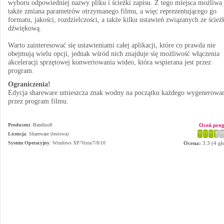
wyboru odpowiedniej nazwy pliku i ścieżki zapisu. Z tego miejsca możliwa 
także zmiana parametrów otrzymanego filmu, a więc reprezentującego go
formatu, jakości, rozdzielczości, a także kilku ustawień związanych ze ścież
dźwiękową.
Warto zainteresować się ustawieniami całej aplikacji, które co prawda nie
obejmują wielu opcji, jednak wśród nich znajduje się możliwość włączenia
akceleracji sprzętowej konwertowania wideo, która wspierana jest przez
program.
Ograniczenia!
Edycja shareware umieszcza znak wodny na początku każdego wygenerowa
przez program filmu.
Producent
:
Bandisoft
Oceń pro
Licencja
: Shareware (testowa)
System Operacyjny
:
Windows XP/Vista/7/8/10
Ocena:
3.3
(
4
gł