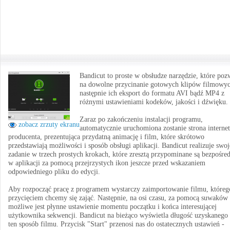
Bandicut to proste w obsłudze narzędzie, które poz
na dowolne przycinanie gotowych klipów filmowyc
następnie ich eksport do formatu AVI bądź MP4 z
różnymi ustawieniami kodeków, jakości i dźwięku.
Zaraz po zakończeniu instalacji programu,
zobacz zrzuty ekranu
automatycznie uruchomiona zostanie strona interne
producenta, prezentująca przydatną animację i film, które skrótowo
przedstawiają możliwości i sposób obsługi aplikacji. Bandicut realizuje swoj
zadanie w trzech prostych krokach, które zresztą przypominane są bezpośre
w aplikacji za pomocą przejrzystych ikon jeszcze przed wskazaniem
odpowiedniego pliku do edycji.
Aby rozpocząć pracę z programem wystarczy zaimportowanie filmu, któreg
przycięciem chcemy się zająć. Następnie, na osi czasu, za pomocą suwaków
możliwe jest płynne ustawienie momentu początku i końca interesującej
użytkownika sekwencji. Bandicut na bieżąco wyświetla długość uzyskanego
ten sposób filmu. Przycisk "Start" przenosi nas do ostatecznych ustawień -