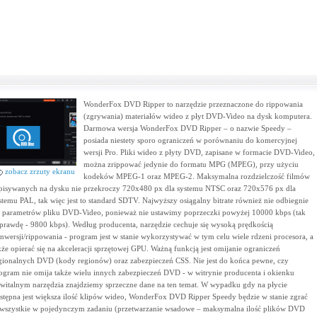
WonderFox DVD Ripper to narzędzie przeznaczone do rippowania
(zgrywania) materiałów wideo z płyt DVD-Video na dysk komputera.
Darmowa wersja WonderFox DVD Ripper – o nazwie Speedy –
posiada niestety sporo ograniczeń w porównaniu do komercyjnej
wersji Pro. Pliki wideo z płyty DVD, zapisane w formacie DVD-Video,
można zrippować jedynie do formatu MPG (MPEG), przy użyciu
zobacz zrzuty ekranu
kodeków MPEG-1 oraz MPEG-2. Maksymalna rozdzielczość filmów
pisywanych na dysku nie przekroczy 720x480 px dla systemu NTSC oraz 720x576 px dla
stemu PAL, tak więc jest to standard SDTV. Najwyższy osiągalny bitrate również nie odbiegnie
 parametrów pliku DVD-Video, ponieważ nie ustawimy poprzeczki powyżej 10000 kbps (tak
prawdę - 9800 kbps). Według producenta, narzędzie cechuje się wysoką prędkością
nwersji/rippowania - program jest w stanie wykorzystywać w tym celu wiele rdzeni procesora, a
kże opierać się na akceleracji sprzętowej GPU. Ważną funkcją jest omijanie ograniczeń
gionalnych DVD (kody regionów) oraz zabezpieczeń CSS. Nie jest do końca pewne, czy
ogram nie omija także wielu innych zabezpieczeń DVD - w witrynie producenta i okienku
witalnym narzędzia znajdziemy sprzeczne dane na ten temat. W wypadku gdy na płycie
stępna jest większa ilość klipów wideo, WonderFox DVD Ripper Speedy będzie w stanie zgrać
 wszystkie w pojedynczym zadaniu (przetwarzanie wsadowe – maksymalna ilość plików DVD