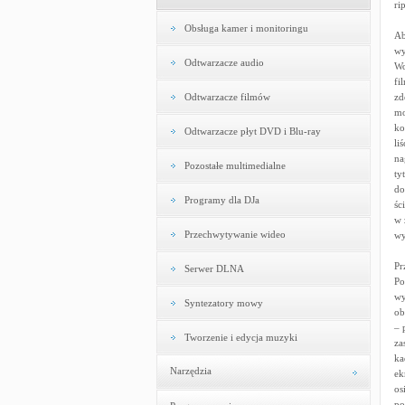
ri
Obsługa kamer i monitoringu
Ab
wy
Odtwarzacze audio
Wo
fi
Odtwarzacze filmów
zd
mo
ko
Odtwarzacze płyt DVD i Blu-ray
li
na
Pozostałe multimedialne
ty
do
Programy dla DJa
śc
w 
Przechwytywanie wideo
wy
Pr
Serwer DLNA
Po
wy
Syntezatory mowy
ob
– 
Tworzenie i edycja muzyki
za
ka
Narzędzia
ek
os
po