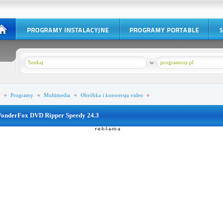
w
programosy.pl
Programy
Multimedia
Obróbka i konwersja video
onderFox DVD Ripper Speedy 24.3