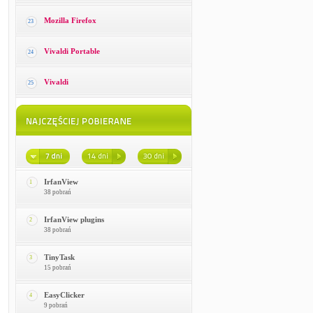
Mozilla Firefox
23
Vivaldi Portable
24
Vivaldi
25
IrfanView
1
38 pobrań
IrfanView plugins
2
38 pobrań
TinyTask
3
15 pobrań
EasyClicker
4
9 pobrań