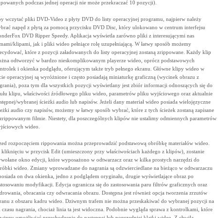
ppowanych podczas jednej operacji nie może przekraczać 10 pozycji).
y wczytać pliki DVD-Video z płyty DVD do listy operacyjnej programu, najpierw należy
brać napęd z płytą za pomocą przycisku DVD Disc, który ulokowano w centrum interfejsu
nderFox DVD Ripper Speedy. Aplikacja wyświetla zarówno pliki z interesującymi nas
lmami/klipami, jak i pliki wideo pełniące rolę uzupełniającą. W łatwy sposób możemy
ecydować, które z pozycji załadowanych do listy operacyjnej zostaną zrippowane. Każdy klip
żna odtworzyć w bardzo nieskomplikowanym playerze wideo, oprócz podstawowych
ntrolek i okienka podglądu, oferującym także tryb pełnego ekranu. Główne klipy wideo w
ście operacyjnej są wyróżnione i często posiadają miniaturkę graficzną (wycinek obrazu z
grania), poza tym dla wszystkich pozycji wyświetlany jest zbiór informacji odnoszących się do
tułu klipu, właściwości źródłowego pliku wideo, parametrów pliku wyjściowego oraz aktualnie
stępnej/wybranej ścieżki audio lub napisów. Jeżeli dany materiał wideo posiada wielojęzyczne
ieżki audio czy napisów, możemy w łatwy sposób wybrać, które z tych ścieżek zostaną zapisane
zrippowanym filmie. Niestety, dla poszczególnych klipów nie ustalimy odmiennych parametrów
jściowych wideo.
zed rozpoczęciem rippowania można przeprowadzić podstawową obróbkę materiałów wideo.
 kliknięciu w przycisk Edit (umieszczony przy właściwościach każdego z klipów), zostanie
wołane okno edycji, które wyposażono w odtwarzacz oraz w kilka prostych narzędzi do
róbki wideo. Zmiany wprowadzane do nagrania są odzwierciedlane na bieżąco w odtwarzaczu
posiada on dwa okienka, jedno z podglądem oryginału, drugie wyświetlające obraz po
stosowaniu modyfikacji. Edycja ogranicza się do zastosowania paru filtrów graficznych oraz
drowania, obracania czy odwracania obrazu. Dostępna jest również opcja tworzenia zrzutów
ranu z obszaru kadru wideo. Dziwnym trafem nie można przeskakiwać do wybranej pozycji na
i czasu nagrania, chociaż linia ta jest widoczna. Podobnie wygląda sprawa z kontrolkami, które
winny umożliwiać przechodzenie do następnej lub poprzedniej klatki wideo. Z chwilą