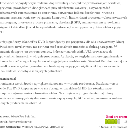
ików wideo w pojedynczym zadaniu, dopuszczalnej ilości plików przetwarzanych wsadowo,
grywaniu powiadomień dźwiękowych przy ukończeniu konwersji, aktywacji zadań
uchamianych automatycznie po rippowaniu (otwieranie folderu docelowego, wyjście z
ogramu, zrestartowanie czy wyłączenie komputera), liczbie rdzeni procesora wykorzystywanych
zez program, priorytecie procesu programu, akceleracji GPU, automatycznym sprawdzaniu
stępności aktualizacji, a także wyświetlaniu informacji o wczytywaniu plików wideo z płyty
VD.
terfejs graficzny WonderFox DVD Ripper Speedy jest przyjemny dla oka i nowoczesny. Mniej
świadczeni użytkownicy nie powinni mieć specjalnych trudności z obsługą narzędzia. W
ogramie dostępne jest centrum pomocy, które zawiera odnośniki URL prowadzące do
powiednich instrukcji w witrynie producenta. Aplikacja, ze względu na spore ograniczenia w
borze formatów wyjściowych oraz obsługę jedynie rozdzielczości Standard Definion, raczej ma
ewielkie szanse zyskać powodzenie u bardziej wymagających użytkowników, zawsze może
dnak zadowolić osoby o mniejszych potrzebach.
raniczenia!
raniczenia wersji Speedy są większe niż podano w witrynie producenta. Bezpłatna wersja
nderFox DVD Ripper na pewno nie obsługuje rozdzielczości HD, jak również nawet
jpopularniejszego zestawu formatów wideo. Na szczęście w programie nie znajdziemy
raniczeń odnoszących się do czasu trwania zapisywanych plików wideo, nanoszenia znaków
dnych producenta na obraz itd.
oducent
:
WonderFox Soft. Inc.
Oceń program:
cencja
: Freeware (darmowa)
-
/5
stem Operacyjny
:
Windows NT/2000/XP/Vista/7/8/10
Ocena:
4
(
4
głosów)