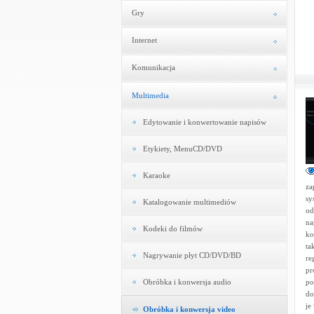
Gry
Internet
Komunikacja
Multimedia
Edytowanie i konwertowanie napisów
Etykiety, MenuCD/DVD
Karaoke
za
sy
Katalogowanie multimediów
od
na
Kodeki do filmów
ko
ta
Nagrywanie płyt CD/DVD/BD
re
pr
Obróbka i konwersja audio
po
do
je
Obróbka i konwersja video