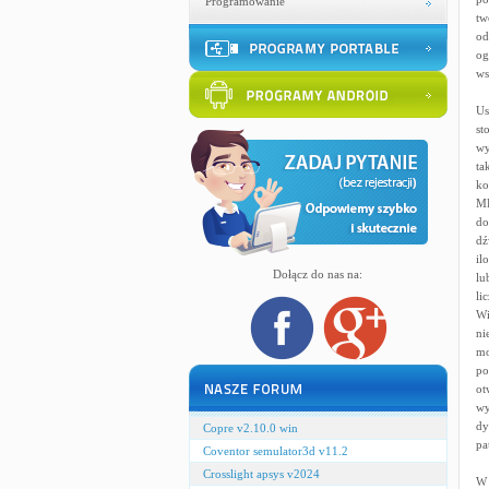
Programowanie
tw
od
og
ws
Us
st
wy
ta
ko
MP
do
dź
il
Dołącz do nas na:
lu
li
Wi
ni
mo
po
ot
wy
dy
Copre v2.10.0 win
pa
Coventor semulator3d v11.2
Crosslight apsys v2024
W 