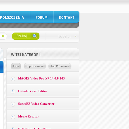
MAGIX Video Pro X7 14.0.0.143
1
Gilisoft Video Editor
2
SuperEZ Video Converter
3
Movie Rotator
4