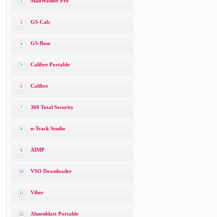
MailWasher Pro
2
GS-Calc
3
GS-Base
4
Calibre Portable
5
Calibre
6
360 Total Security
7
n-Track Studio
8
AIMP
9
VSO Downloader
10
Viber
11
Ahnenblatt Portable
12