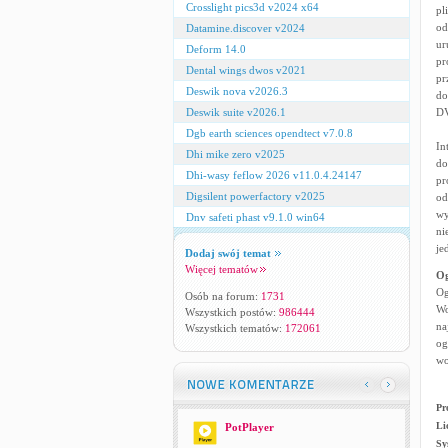
Crosslight pics3d v2024 x64
pl
od
Datamine.discover v2024
ur
Deform 14.0
pr
Dental wings dwos v2021
pr
Deswik nova v2026.3
do
Deswik suite v2026.1
D
Dgb earth sciences opendtect v7.0.8
In
Dhi mike zero v2025
do
Dhi-wasy feflow 2026 v11.0.4.24147
pr
Digsilent powerfactory v2025
od
wy
Dnv safeti phast v9.1.0 win64
ni
je
Dodaj swój temat
Więcej tematów
Og
Og
Osób na forum:
1731
Wo
Wszystkich postów:
986444
na
Wszystkich tematów:
172061
og
wo
Pr
Li
PotPlayer
Sy