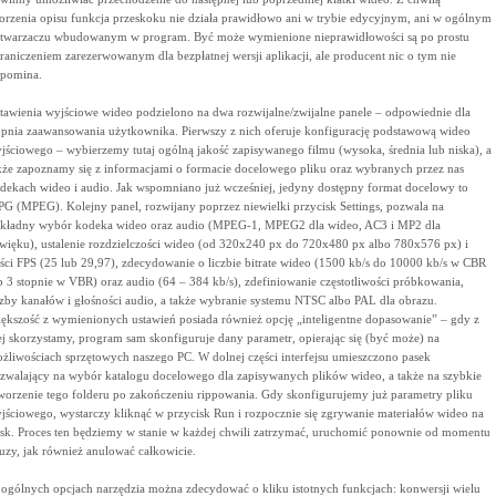
orzenia opisu funkcja przeskoku nie działa prawidłowo ani w trybie edycyjnym, ani w ogólnym
twarzaczu wbudowanym w program. Być może wymienione nieprawidłowości są po prostu
raniczeniem zarezerwowanym dla bezpłatnej wersji aplikacji, ale producent nic o tym nie
pomina.
tawienia wyjściowe wideo podzielono na dwa rozwijalne/zwijalne panele – odpowiednie dla
opnia zaawansowania użytkownika. Pierwszy z nich oferuje konfigurację podstawową wideo
jściowego – wybierzemy tutaj ogólną jakość zapisywanego filmu (wysoka, średnia lub niska), a
kże zapoznamy się z informacjami o formacie docelowego pliku oraz wybranych przez nas
dekach wideo i audio. Jak wspomniano już wcześniej, jedyny dostępny format docelowy to
G (MPEG). Kolejny panel, rozwijany poprzez niewielki przycisk Settings, pozwala na
kładny wybór kodeka wideo oraz audio (MPEG-1, MPEG2 dla wideo, AC3 i MP2 dla
więku), ustalenie rozdzielczości wideo (od 320x240 px do 720x480 px albo 780x576 px) i
ości FPS (25 lub 29,97), zdecydowanie o liczbie bitrate wideo (1500 kb/s do 10000 kb/s w CBR
b 3 stopnie w VBR) oraz audio (64 – 384 kb/s), zdefiniowanie częstotliwości próbkowania,
czby kanałów i głośności audio, a także wybranie systemu NTSC albo PAL dla obrazu.
ększość z wymienionych ustawień posiada również opcję „inteligentne dopasowanie” – gdy z
ej skorzystamy, program sam skonfiguruje dany parametr, opierając się (być może) na
żliwościach sprzętowych naszego PC. W dolnej części interfejsu umieszczono pasek
zwalający na wybór katalogu docelowego dla zapisywanych plików wideo, a także na szybkie
worzenie tego folderu po zakończeniu rippowania. Gdy skonfigurujemy już parametry pliku
jściowego, wystarczy kliknąć w przycisk Run i rozpocznie się zgrywanie materiałów wideo na
sk. Proces ten będziemy w stanie w każdej chwili zatrzymać, uruchomić ponownie od momentu
uzy, jak również anulować całkowicie.
ogólnych opcjach narzędzia można zdecydować o kliku istotnych funkcjach: konwersji wielu