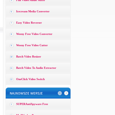
Full Video Audio Mixer
5
Icecream Media Converter
6
Easy Video Reverser
7
Weeny Free Video Converter
8
Weeny Free Video Cutter
9
Batch Video Resizer
10
Batch Video To Audio Extractor
11
OneClick Video Switch
12
SUPERAntiSpyware Free
1