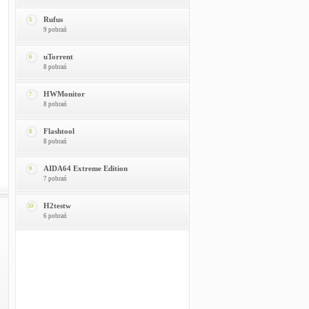
Rufus
5
9 pobrań
uTorrent
6
8 pobrań
HWMonitor
7
8 pobrań
Flashtool
8
8 pobrań
AIDA64 Extreme Edition
9
7 pobrań
H2testw
10
6 pobrań