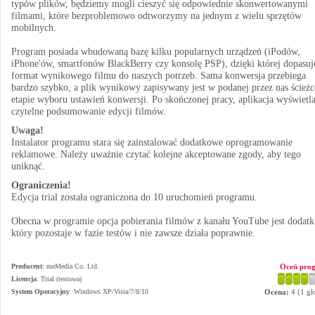
typów plików, będziemy mogli cieszyć się odpowiednie skonwertowanymi
filmami, które bezproblemowo odtworzymy na jednym z wielu sprzętów
mobilnych.
Program posiada wbudowaną bazę kilku popularnych urządzeń (iPodów,
iPhone'ów, smartfonów BlackBerry czy konsolę PSP), dzięki której dopasu
format wynikowego filmu do naszych potrzeb. Sama konwersja przebiega
bardzo szybko, a plik wynikowy zapisywany jest w podanej przez nas ścieżc
etapie wyboru ustawień konwersji. Po skończonej pracy, aplikacja wyświetl
czytelne podsumowanie edycji filmów.
Uwaga!
Instalator programu stara się zainstalować dodatkowe oprogramowanie
reklamowe. Należy uważnie czytać kolejne akceptowane zgody, aby tego
uniknąć.
Ograniczenia!
Edycja trial została ograniczona do 10 uruchomień programu.
Obecna w programie opcja pobierania filmów z kanału YouTube jest dodatk
który pozostaje w fazie testów i nie zawsze działa poprawnie.
Producent
:
meMedia Co. Ltd.
Oceń pro
Licencja
: Trial (testowa)
System Operacyjny
:
Windows XP/Vista/7/8/10
Ocena:
4
(
1
gł