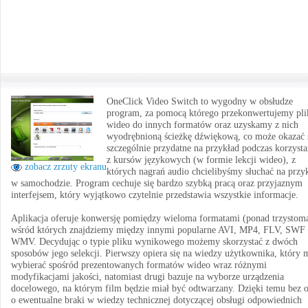
OneClick Video Switch to wygodny w obsłudze
program, za pomocą którego przekonwertujemy pli
wideo do innych formatów oraz uzyskamy z nich
wyodrębnioną ścieżkę dźwiękową, co może okazać 
szczególnie przydatne na przykład podczas korzysta
z kursów językowych (w formie lekcji wideo), z
zobacz zrzuty ekranu
których nagrań audio chcielibyśmy słuchać na przy
w samochodzie. Program cechuje się bardzo szybką pracą oraz przyjaznym
interfejsem, który wyjątkowo czytelnie przedstawia wszystkie informacje.
Aplikacja oferuje konwersję pomiędzy wieloma formatami (ponad trzystoma
wśród których znajdziemy między innymi popularne AVI, MP4, FLV, SWF 
WMV. Decydując o typie pliku wynikowego możemy skorzystać z dwóch
sposobów jego selekcji. Pierwszy opiera się na wiedzy użytkownika, który 
wybierać spośród prezentowanych formatów wideo wraz różnymi
modyfikacjami jakości, natomiast drugi bazuje na wyborze urządzenia
docelowego, na którym film będzie miał być odtwarzany. Dzięki temu bez 
o ewentualne braki w wiedzy technicznej dotyczącej obsługi odpowiednich