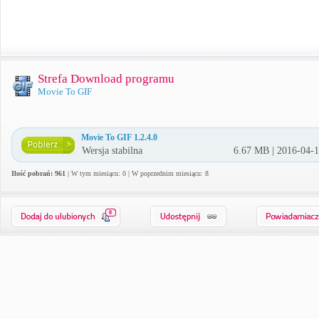
Strefa Download programu
Movie To GIF
Movie To GIF 1.2.4.0
Wersja stabilna
6.67 MB | 2016-04-
Ilość pobrań: 961
| W tym miesiącu: 0 | W poprzednim miesiącu: 8
0