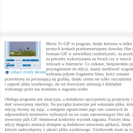
Movie To GIF to program, dzięki któremu w kilku
prostych krokach przekonwertujemy dowolny film 
formatu GIF w niewielkiej rozdzielczości, na przyk
na potrzeby wykorzystania na forach czy w innych
treściach w Internecie. Co ciekawe, bezpośrednio p
przystąpieniem do edycji, mamy możliwość wygod
zobacz zrzuty ekranu
wybrania jedynie fragmentu filmu, który zostanie
przerobiony na poruszającą się grafikę, dzięki czemu nie tylko oszczędzimy 
i zajętość pliku wynikowego, ale też stworzymy animację z dokładnie
wybranego przez nas momentu w nagraniu wideo.
Obsługa programu jest intuicyjna, a dodatkowo uprzyjemnia ją przejrzysty i
dość nowoczesny interfejs. Na początku konieczne jest wskazanie pliku, któ
edycją chcemy się zająć, a następnie ograniczenie jego ram czasowych do
odpowiednich momentów wybranych na osi czasu reprezentującej film tak, 
stworzony plik GIF obejmował konkretny wycinek nagrania. Poniżej okna
edycji długości animacji dostępne są dodatkowe ustawienia aplikacji, dzięki
którym zadecydujemy o jakości pliku wynikowego. Użytkownik może na t