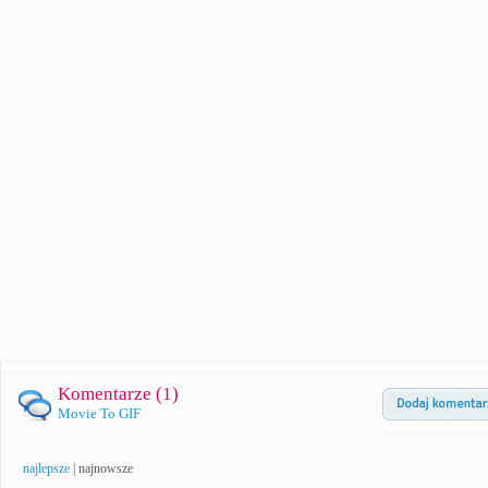
Komentarze (
1
)
Movie To GIF
najlepsze
|
najnowsze