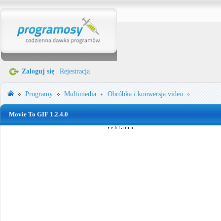
Zaloguj się
|
Rejestracja
Programy
Multimedia
Obróbka i konwersja video
Movie To GIF 1.2.4.0