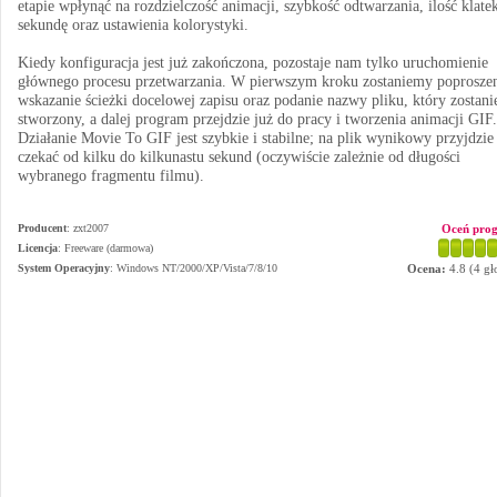
etapie wpłynąć na rozdzielczość animacji, szybkość odtwarzania, ilość klate
sekundę oraz ustawienia kolorystyki.
Kiedy konfiguracja jest już zakończona, pozostaje nam tylko uruchomienie
głównego procesu przetwarzania. W pierwszym kroku zostaniemy poproszen
wskazanie ścieżki docelowej zapisu oraz podanie nazwy pliku, który zostani
stworzony, a dalej program przejdzie już do pracy i tworzenia animacji GIF.
Działanie Movie To GIF jest szybkie i stabilne; na plik wynikowy przyjdzi
czekać od kilku do kilkunastu sekund (oczywiście zależnie od długości
wybranego fragmentu filmu).
Producent
:
zxt2007
Oceń pro
Licencja
: Freeware (darmowa)
System Operacyjny
:
Windows NT/2000/XP/Vista/7/8/10
Ocena:
4.8
(
4
gł