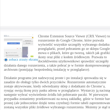
Chrome Extension Source Viewer (CRX Viewer) to
rozszerzenie do Google Chrome, które pozwala
wyświetlić wszystkie szczegóły wybranego dodatku
przeglądarki, przed pobraniem go ze sklepu Google
mowa o plikach, które go tworzą, takich jak grafiki
ikony oraz pliki z kodem źródłowym. Pozwala to
zobacz zrzuty ekranu
dociekliwemu użytkownikowi sprawdzić szczegóły
działania danego rozszerzenia, a także pobrać je w formie skompresowaneg
archiwum (pomijając bezpośrednią instalację w przeglądarce).
Działanie programu jest nadzwyczaj proste i po instalacji sprowadza się w
zasadzie do obsługi tylko dwóch przycisków. Rozszerzenie automatycznie
zostaje aktywowane, kiedy odwiedzamy sklep z dodatkami do Chrome’a,
rysując swoją ikonę przy pasku adresu w przeglądarce. Wystarczy ją nacisną
następnie wybrać wyświetlenie źródła lub pobieranie paczki. W pierwszym
przypadku zostaniemy przekierowani na nową zakładkę, gdzie w formie bar
prostej (ale jednocześnie dzięki temu czytelnej) formie tabeli zaprezentowan
zostaną wszystkie pliki źródłowe wybranego rozszerzenia. Możemy je stąd n