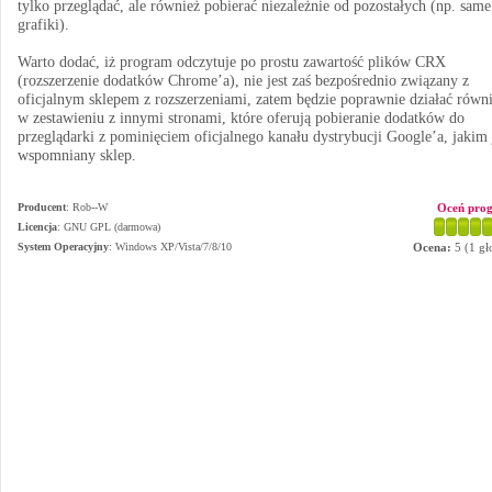
tylko przeglądać, ale również pobierać niezależnie od pozostałych (np. same
grafiki).
Warto dodać, iż program odczytuje po prostu zawartość plików CRX
(rozszerzenie dodatków Chrome’a), nie jest zaś bezpośrednio związany z
oficjalnym sklepem z rozszerzeniami, zatem będzie poprawnie działać równ
w zestawieniu z innymi stronami, które oferują pobieranie dodatków do
przeglądarki z pominięciem oficjalnego kanału dystrybucji Google’a, jakim 
wspomniany sklep.
Producent
:
Rob--W
Oceń pro
Licencja
: GNU GPL (darmowa)
System Operacyjny
:
Windows XP/Vista/7/8/10
Ocena:
5
(
1
gł