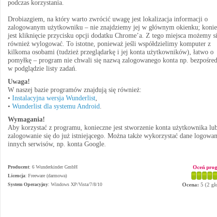
podczas korzystania.
Drobiazgiem, na który warto zwrócić uwagę jest lokalizacja informacji o
zalogowanym użytkowniku – nie znajdziemy jej w głównym okienku; konie
jest kliknięcie przycisku opcji dodatku Chrome’a. Z tego miejsca możemy s
również wylogować. To istotne, ponieważ jeśli współdzielimy komputer z
kilkoma osobami (tudzież przeglądarkę i jej konta użytkowników), łatwo o
pomyłkę – program nie chwali się nazwą zalogowanego konta np. bezpośre
w podglądzie listy zadań.
Uwaga!
W naszej bazie programów znajdują się również:
•
Instalacyjna wersja Wunderlist
,
•
Wunderlist dla systemu Android
.
Wymagania!
Aby korzystać z programu, konieczne jest stworzenie konta użytkownika lu
zalogowanie się do już istniejącego. Można także wykorzystać dane logowan
innych serwisów, np. konta Google.
Producent
:
6 Wunderkinder GmbH
Oceń pro
Licencja
: Freeware (darmowa)
System Operacyjny
:
Windows XP/Vista/7/8/10
Ocena:
5
(
2
gł