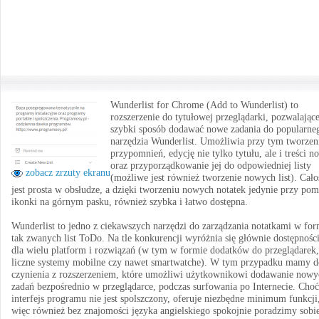
Wunderlist for Chrome (Add to Wunderlist) to
rozszerzenie do tytułowej przeglądarki, pozwalając
szybki sposób dodawać nowe zadania do popularne
narzędzia Wunderlist. Umożliwia przy tym tworzen
przypomnień, edycję nie tylko tytułu, ale i treści no
oraz przyporządkowanie jej do odpowiedniej listy
zobacz zrzuty ekranu
(możliwe jest również tworzenie nowych list). Cało
jest prosta w obsłudze, a dzięki tworzeniu nowych notatek jedynie przy po
ikonki na górnym pasku, również szybka i łatwo dostępna.
Wunderlist to jedno z ciekawszych narzędzi do zarządzania notatkami w for
tak zwanych list ToDo. Na tle konkurencji wyróżnia się głównie dostępnośc
dla wielu platform i rozwiązań (w tym w formie dodatków do przeglądarek,
liczne systemy mobilne czy nawet smartwatche). W tym przypadku mamy d
czynienia z rozszerzeniem, które umożliwi użytkownikowi dodawanie nowy
zadań bezpośrednio w przeglądarce, podczas surfowania po Internecie. Choć
interfejs programu nie jest spolszczony, oferuje niezbędne minimum funkcji
więc również bez znajomości języka angielskiego spokojnie poradzimy sobi