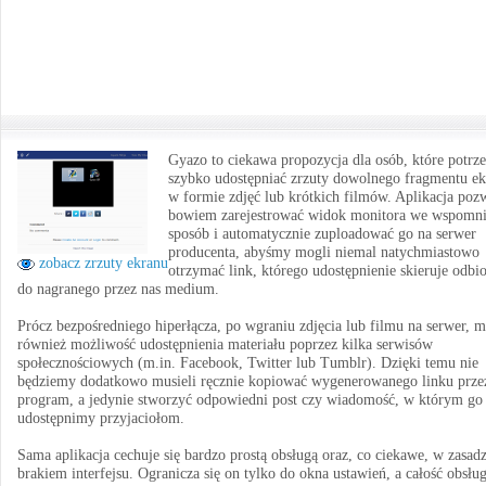
Gyazo to ciekawa propozycja dla osób, które potrz
szybko udostępniać zrzuty dowolnego fragmentu e
w formie zdjęć lub krótkich filmów. Aplikacja poz
bowiem zarejestrować widok monitora we wspomn
sposób i automatycznie zuploadować go na serwer
producenta, abyśmy mogli niemal natychmiastowo
zobacz zrzuty ekranu
otrzymać link, którego udostępnienie skieruje odbi
do nagranego przez nas medium.
Prócz bezpośredniego hiperłącza, po wgraniu zdjęcia lub filmu na serwer,
również możliwość udostępnienia materiału poprzez kilka serwisów
społecznościowych (m.in. Facebook, Twitter lub Tumblr). Dzięki temu nie
będziemy dodatkowo musieli ręcznie kopiować wygenerowanego linku prze
program, a jedynie stworzyć odpowiedni post czy wiadomość, w którym go
udostępnimy przyjaciołom.
Sama aplikacja cechuje się bardzo prostą obsługą oraz, co ciekawe, w zasadz
brakiem interfejsu. Ogranicza się on tylko do okna ustawień, a całość obsług