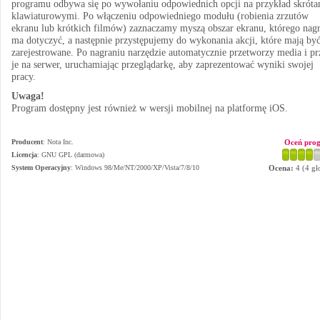
programu odbywa się po wywołaniu odpowiednich opcji na przykład skróta
klawiaturowymi. Po włączeniu odpowiedniego modułu (robienia zrzutów
ekranu lub krótkich filmów) zaznaczamy myszą obszar ekranu, którego nagr
ma dotyczyć, a następnie przystępujemy do wykonania akcji, które mają by
zarejestrowane. Po nagraniu narzędzie automatycznie przetworzy media i pr
je na serwer, uruchamiając przeglądarkę, aby zaprezentować wyniki swojej
pracy.
Uwaga!
Program dostępny jest również w wersji mobilnej na platformę iOS.
Producent
:
Nota Inc.
Oceń pro
Licencja
: GNU GPL (darmowa)
System Operacyjny
:
Windows 98/Me/NT/2000/XP/Vista/7/8/10
Ocena:
4
(
4
gł