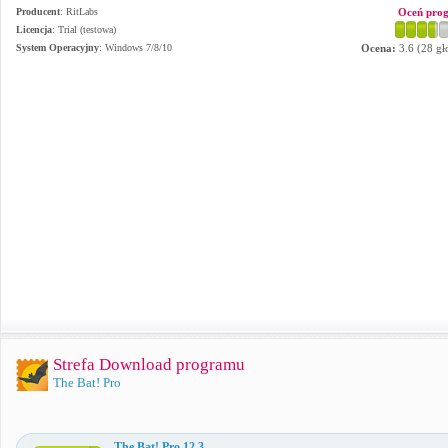
Producent
:
RitLabs
Oceń pro
Licencja
: Trial (testowa)
System Operacyjny
:
Windows 7/8/10
Ocena:
3.6
(
28
gł
Strefa Download programu
The Bat! Pro
The Bat! Pro 12.3