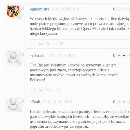
ogniomistrz
| 2015.02.05 10:13
0
W czasach kiedy większość korzysta z poczty on-line dziwią
mnie płatne programy pocztowe.Ja co prawda mam fajnego,
bardzo lekkiego klienta poczty Opera Mail ale i tak rzadko z
niego korzystam.
The Bat! Pro 6.7.20
~n1cram
| 2014.11.14 18:36
0
The Bat jest świetnym i chyba najszybszym klientem
pocztowym jaki znam, interfejs programu działa
niesamowicie szybko nawet na wolnych komputerach!
Polecam!
The Bat! Pro 6.7.2
~Brak
| 2010.01.06 18:08
0
Bardzo polecam, zrzera mało pamięci, lecz trzeba pamiętać 
paru nie zwykle istotnych kwestiach - chociażby że wszelkie
ustawienia są trzymane... w rejestrze, ja już po 3 formacie
poprostu zrobiłem wpis do rejestru,...