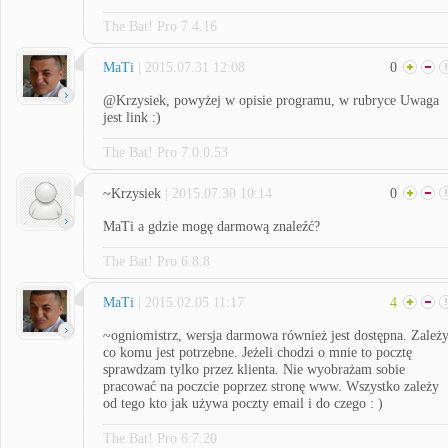
The Bat! Pro 7.4.16
MaTi
| 2015.07.31 12:08
0
@Krzysiek, powyżej w opisie programu, w rubryce Uwaga
jest link :)
The Bat! Pro 7.0.0.53
~Krzysiek
| 2015.07.30 10:14
0
MaTi a gdzie mogę darmową znaleźć?
The Bat! Pro 6.8.8
MaTi
| 2015.02.05 11:17
4
~ogniomistrz, wersja darmowa również jest dostępna. Zależ
co komu jest potrzebne. Jeżeli chodzi o mnie to pocztę
sprawdzam tylko przez klienta. Nie wyobrażam sobie
pracować na poczcie poprzez stronę www. Wszystko zależy
od tego kto jak używa poczty email i do czego : )
The Bat! Pro 6.7.20