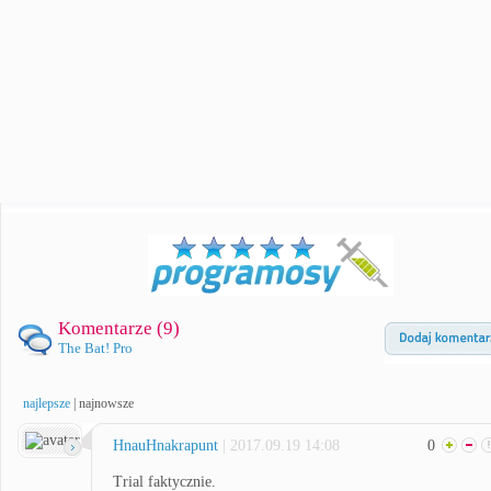
Komentarze (
9
)
The Bat! Pro
najlepsze
|
najnowsze
HnauHnakrapunt
| 2017.09.19 14:08
0
Trial faktycznie.