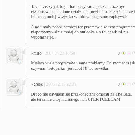
Takie rzeczy jak login,haslo czy sama poczta może być
eksportowane, ale inne detale nie, powinni to kiedyś napraw
lub conajmniej wszystko w foldrze programu zapisywać.
A no i mały pobór pamięci też przemawia za tym programe
nieporównywalnie mniej do outlooka a o thunderbird nie
wspominając...
~miro
| 2007.04.21 18:50
0
Miałem wiele programów i same problemy. Od momentu ja
używam "netoperka" jest cool !!! To rewelka.
~greek
| 2006.12.15 22:31
0
Długo nie dawałem się przekonać znajomemu na The Bata,
ale teraz nie chcę nic innego ... SUPER POLECAM