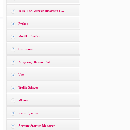
Tails (The Amnesic Incognito L...
13
Python
14
Mozilla Firefox
15
Chromium
16
Kaspersky Rescue Disk
17
Vim
18
Trellix Stinger
19
MEmu
20
Razer Synapse
21
Argente Startup Manager
22