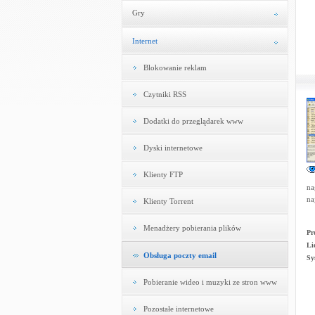
Gry
Internet
Blokowanie reklam
Czytniki RSS
Dodatki do przeglądarek www
Dyski internetowe
Klienty FTP
na
na
Klienty Torrent
Menadżery pobierania plików
Pr
Li
Obsługa poczty email
Sy
Pobieranie wideo i muzyki ze stron www
Pozostałe internetowe