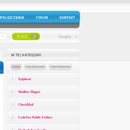
Sylpheed
1
Mailbox Digger
2
CheckMail
3
CodeTwo Public Folders
4