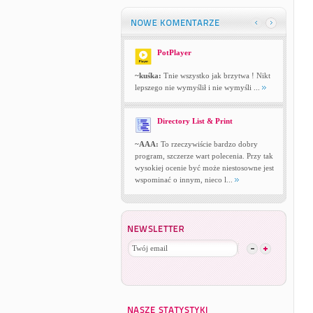
PotPlayer
~kuśka:
Tnie wszystko jak brzytwa ! Nikt
lepszego nie wymyślił i nie wymyśli ...
Directory List & Print
~AAA:
To rzeczywiście bardzo dobry
program, szczerze wart polecenia. Przy tak
wysokiej ocenie być może niestosowne jest
wspominać o innym, nieco l...