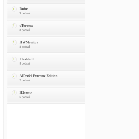
Rufus
5
9 pobrań
uTorrent
6
8 pobrań
HWMonitor
7
8 pobrań
Flashtool
8
8 pobrań
AIDA64 Extreme Edition
9
7 pobrań
H2testw
10
6 pobrań