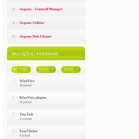
Argente - Uninstall Manager
23
Argente Utilities
24
Argente Disk Cleaner
25
IrfanView
1
38 pobrań
IrfanView plugins
2
38 pobrań
TinyTask
3
15 pobrań
EasyClicker
4
9 pobrań