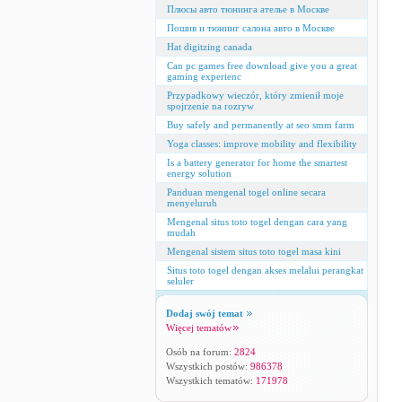
Плюсы авто тюнинга ателье в Москве
Пошив и тюнинг салона авто в Москве
Hat digitzing canada
Can pc games free download give you a great
gaming experienc
Przypadkowy wieczór, który zmienił moje
spojrzenie na rozryw
Buy safely and permanently at seo smm farm
Yoga classes: improve mobility and flexibility
Is a battery generator for home the smartest
energy solution
Panduan mengenal togel online secara
menyeluruh
Mengenal situs toto togel dengan cara yang
mudah
Mengenal sistem situs toto togel masa kini
Situs toto togel dengan akses melalui perangkat
seluler
Dodaj swój temat
Więcej tematów
Osób na forum:
2824
Wszystkich postów:
986378
Wszystkich tematów:
171978