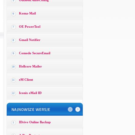
Outlook AutoConfig
5
Koma-Mail
6
OE PowerTool
7
Gmail Notifier
8
Comodo SecureEmail
9
Hellcore Mailer
10
eM Client
11
Iconix eMail ID
12
IDrive Online Backup
1