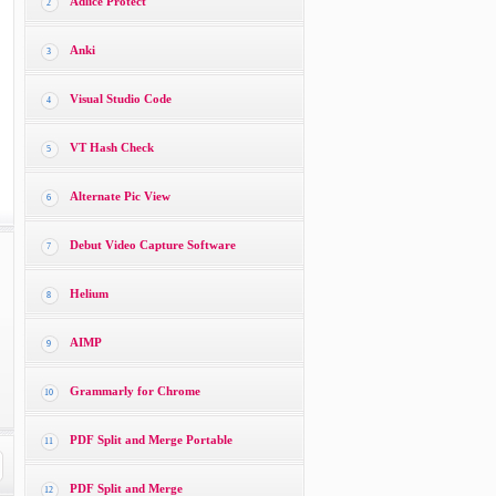
Adlice Protect
2
Anki
3
Visual Studio Code
4
VT Hash Check
5
Alternate Pic View
6
Debut Video Capture Software
7
Helium
8
AIMP
9
Grammarly for Chrome
10
PDF Split and Merge Portable
11
PDF Split and Merge
12