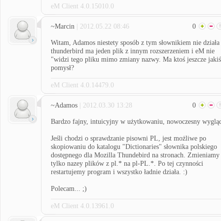
eM Client 4.0.15010.0
~Marcin
| 2012.05.22 08:46
0
Witam, Adamos niestety sposób z tym słownikiem nie działa
thunderbird ma jeden plik z innym rozszerzeniem i eM nie
"widzi tego pliku mimo zmiany nazwy. Ma ktoś jeszcze jakiś
pomysł?
eM Client 4.0.14479.0
~Adamos
| 2012.03.30 13:28
0
Bardzo fajny, intuicyjny w użytkowaniu, nowoczesny wyglą
Jeśli chodzi o sprawdzanie pisowni PL, jest możliwe po
skopiowaniu do katalogu "Dictionaries" słownika polskiego
dostępnego dla Mozilla Thundebird na stronach. Zmieniamy
tylko nazey plików z pl.* na pl-PL.*. Po tej czynności
restartujemy program i wszystko ładnie działa. :)
Polecam... ;)
eM Client 4.0.13961.0