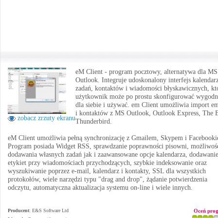
eM Client - program pocztowy, alternatywa dla MS
Outlook. Integruje udoskonalony interfejs kalendar
zadań, kontaktów i wiadomości błyskawicznych, kt
użytkownik może po prostu skonfigurować wygodn
dla siebie i używać. em Client umożliwia import em
i kontaktów z MS Outlook, Outlook Express, The B
zobacz zrzuty ekranu
Thunderbird.
eM Client umożliwia pełną synchronizację z Gmailem, Skypem i Facebook
Program posiada Widget RSS, sprawdzanie poprawności pisowni, możliwoś
dodawania własnych zadań jak i zaawansowane opcje kalendarza, dodawani
etykiet przy wiadomościach przychodzących, szybkie indeksowanie oraz
wyszukiwanie poprzez e-mail, kalendarz i kontakty, SSL dla wszystkich
protokołów, wiele narzędzi typu "drag and drop", żądanie potwierdzenia
odczytu, automatyczna aktualizacja systemu on-line i wiele innych.
Producent
:
E&S Software Ltd
Oceń pro