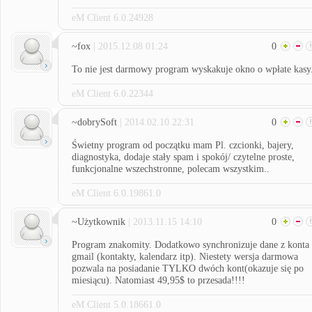
eM Client 6.0.24928
~fox
| 2015.12.08 01:24
0
To nie jest darmowy program wyskakuje okno o wpłate kasy
eM Client 6.0.22344
~dobrySoft
| 2014.02.10 22:31
0
Świetny program od początku mam Pl. czcionki, bajery,
diagnostyka, dodaje stały spam i spokój/ czytelne proste,
funkcjonalne wszechstronne, polecam wszystkim..
eM Client 6.0.19861.0
~Użytkownik
| 2013.11.15 14:10
0
Program znakomity. Dodatkowo synchronizuje dane z konta
gmail (kontakty, kalendarz itp). Niestety wersja darmowa
pozwala na posiadanie TYLKO dwóch kont(okazuje się po
miesiącu). Natomiast 49,95$ to przesada!!!!
eM Client 5.0.18661.0