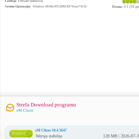
Licencja
: Freeware (darmowa)
System Operacyjny
:
Windows 98/Me/NT/2000/XP/Vista/7/8/10
Ocena:
4.1
(
18
gł
Strefa Download programu
eM Client
eM Client 10.4.5647
Wersja stabilna
128 MB | 2026-07-