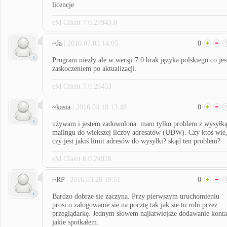
licencje
eM Client 7.0.27943.0
~Ja
| 2016.07.03 14:05
0
Program niezły ale w wersji 7.0 brak języka polskiego co jes
zaskoczeniem po aktualizacji.
eM Client 7.0.26453
~kasia
| 2016.04.18 13:48
0
używam i jestem zadowolona. mam tylko problem z wysyłk
mailngu do wiekszej liczby adresatów (UDW). Czy ktoś wie
czy jest jakiś limit adresów do wysyłki? skąd ten problem?
eM Client 6.0.24928
~RP
| 2016.03.28 19:51
0
Bardzo dobrze sie zaczyna. Przy pierwszym uruchomieniu
prosi o zalogowanie sie na pocztę tak jak sie to robi przez
przeglądarkę. Jednym słowem najłatwiejsze dodawanie konta
jakie spotkałem.