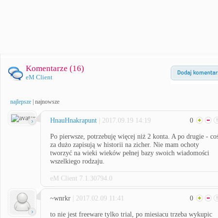
Komentarze (
16
)
eM Client
najlepsze
|
najnowsze
HnauHnakrapunt
| 2017.09.19 14:19
0
Po pierwsze, potrzebuję więcej niż 2 konta. A po drugie - co
za dużo zapisują w historii na zicher. Nie mam ochoty
tworzyć na wieki wieków pełnej bazy swoich wiadomości
wszelkiego rodzaju.
eM Client 7.1.30794.0
~wnrkr
| 2017.02.09 11:41
0
to nie jest freeware tylko trial, po miesiacu trzeba wykupic