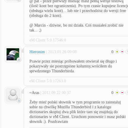
@ pat - przez pierwszy miesiąc masz pełną wersje testową
(ilość kont bez ograniczenia). Po tym czasie kupujesz licencj
(obsługa wielu kont)... lub nie i przechodzisz do wersji free
(obsługa do 2 kont).
@ Marcin - dziwne, bo mi działa. Coś musiałeś zrobić nie
tak... ;)
eM Client 5.0.17546.0
Hieronim
| 2013.01.26 09:08
0
Prawie przez miesiąc próbowałem otwierał się długo i
pokazywały sie postrzępione kolumny,wróciłem do
sprwdzonego Thunderbirda.
eM Client 5.0.17263.0
~Aras
| 2012.09.22 00:37
0
Żeby mieć polski słownik w tym programie to zainstaluj
sobie na chwilkę Mozilla Thunderbird i z katalogu
dictionaries skopiuj dwa plik które tam się znajdują do
dictionaries w eM Client. Uruchom ponownie i masz polski
słownik :). Pozdrawiam