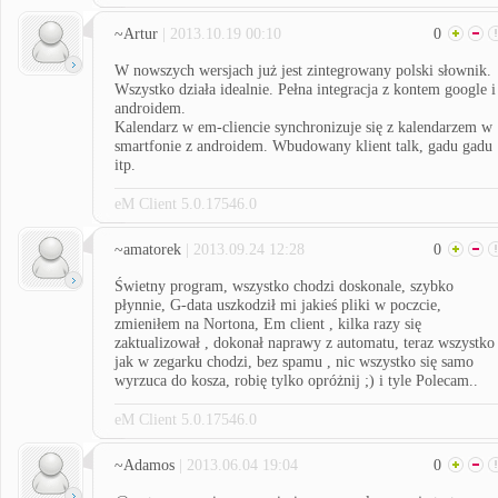
~Artur
| 2013.10.19 00:10
0
W nowszych wersjach już jest zintegrowany polski słownik.
Wszystko działa idealnie. Pełna integracja z kontem google i
androidem.
Kalendarz w em-cliencie synchronizuje się z kalendarzem w
smartfonie z androidem. Wbudowany klient talk, gadu gadu
itp.
eM Client 5.0.17546.0
~amatorek
| 2013.09.24 12:28
0
Świetny program, wszystko chodzi doskonale, szybko
płynnie, G-data uszkodził mi jakieś pliki w poczcie,
zmieniłem na Nortona, Em client , kilka razy się
zaktualizował , dokonał naprawy z automatu, teraz wszystko
jak w zegarku chodzi, bez spamu , nic wszystko się samo
wyrzuca do kosza, robię tylko opróżnij ;) i tyle Polecam..
eM Client 5.0.17546.0
~Adamos
| 2013.06.04 19:04
0