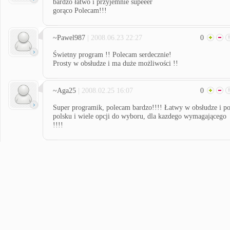
bardzo łatwo i przyjemnie supeeer
gorąco Polecam!!!
~Pawel987
| 2008.06.23 22:27
0
Świetny program !! Polecam serdecznie!
Prosty w obsłudze i ma duże możliwości !!
~Aga25
| 2008.02.25 16:07
0
Super programik, polecam bardzo!!!! Łatwy w obsłudze i p
polsku i wiele opcji do wyboru, dla kazdego wymagającego
!!!!