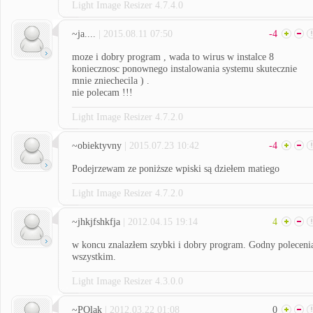
Light Image Resizer 4.7.4.0
~ja....
| 2015.08.11 07:50
-4
moze i dobry program , wada to wirus w instalce 8
koniecznosc ponownego instalowania systemu skutecznie
mnie zniechecila ) .
nie polecam !!!
Light Image Resizer 4.7.2.0
~obiektyvny
| 2015.07.23 10:42
-4
Podejrzewam ze poniższe wpiski są dziełem matiego
Light Image Resizer 4.7.2.0
~jhkjfshkfja
| 2012.04.15 19:14
4
w koncu znalazłem szybki i dobry program. Godny poleceni
wszystkim.
Light Image Resizer 4.3.0.0
~POlak
| 2012.03.22 01:08
0