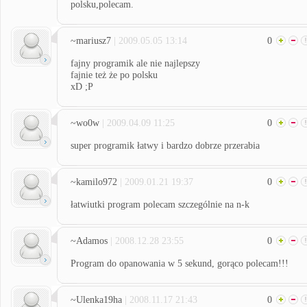
polsku,polecam.
~mariusz7
| 2009.05.05 13:14
0
fajny programik ale nie najlepszy
fajnie też że po polsku
xD ;P
~wo0w
| 2009.04.09 11:25
0
super programik łatwy i bardzo dobrze przerabia
~kamilo972
| 2009.01.21 19:37
0
łatwiutki program polecam szczególnie na n-k
~Adamos
| 2008.12.28 23:55
0
Program do opanowania w 5 sekund, gorąco polecam!!!
~Ulenka19ha
| 2008.11.17 21:43
0