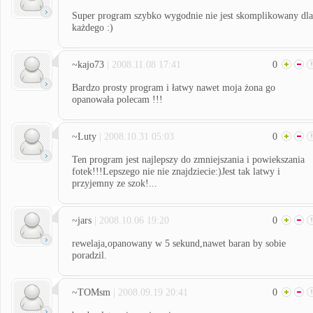
Super program szybko wygodnie nie jest skomplikowany dla
każdego :)
~kajo73
| 2008.11.08 17:41
0
Bardzo prosty program i łatwy nawet moja żona go
opanowała polecam !!!
~Luty
| 2008.10.31 05:03
0
Ten program jest najlepszy do zmniejszania i powiekszania
fotek!!!Lepszego nie nie znajdziecie:)Jest tak latwy i
przyjemny ze szok!...
~jars
| 2008.10.06 19:20
0
rewelaja,opanowany w 5 sekund,nawet baran by sobie
poradzil.
~TOMsm
| 2008.09.19 20:41
0