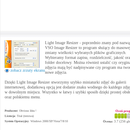
Light Image Resizer - poprzednio znany pod nazwą
VSO Image Resizer to program służący do masowe
zmiany wielkości wybranych plików graficznych.
Wybieramy format zapisu, rozdzielczość, jakość or
folder docelowy. Można również ustalić czy orygin
zdjęcia mają być nadpisywane czy program ma two
zobacz zrzuty ekranu
nowe zdjęcia.
Dzięki Light Image Resizer stworzymy szybko miniaturki zdjęć do galerii
internetowej, dodatkową opcją jest dodanie znaku wodnego do każdego zdję
w dowolnym miejscu. Wszystko w łatwy i szybki sposób dzięki prostej obsł
oraz polskiemu menu.
Producent
:
Obvious Idea !
Oceń pro
Licencja
: Trial (testowa)
System Operacyjny
:
Windows 2000/XP/Vista/7/8/10
Ocena:
3.7
(
256
gł