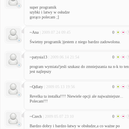
super programik
szybki i latwy w osłudze
gorąco polecam ;]
~Ana
| 2009.07.24 09:45
0
Świetny programik:)jestem z niego bardzo zadowolona.
~patysia13
| 2009.06.14 21:54
0
program wymiata!jesli szukasz do zmniejszania na n-k to ten
jest najlepszy
~Qdlaty
| 2009.05.13 19:56
0
Revelka ta instalka!!!! Niewiele opcji ale najważniejsze...
Polecam!!!
~Czech
| 2009.05.07 23:10
0
Bardzo dobry i bardzo łatwy w obsłudze,a co ważne po