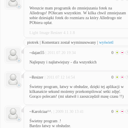
Wreszcie mam programik do zmniejszania fotek na
Alledrogo! POlecam wszystkim. W kilka chwil zmniejszam
sobie dziesiątki fotek do rozmiaru za który Alledrogo nie
PObiera opłat.
Light Image Resizer 4.1.1.8
piotrek | Komentarz został wyminusowany |
wyświetl
~dajan55
| 2011.07.20 19:34
0
Najlepszy i najłatwiejszy - dla wszystkich
~Resizer
| 2011.07.12 14:54
0
Świetny program, łatwy w obsłudze, dzięki tej aplikacji w
kilkanaście sekund możemy przekompilować setki zdjęć.
Gorąco polecam! (mi ułatwił i zaoszczędził masę czasu !!)
~Karolciaa^^.
| 2009.11.30 13:41
0
Świetny program .!
Bardzo łatwy w obsłudze.