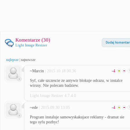
Komentarze (
30
)
Light Image Resizer
najlepsze
|
najnowsze
~Marcin
| 2015.10.18 00:36
-4
Syf, całe szczescie ze antywir blokuje odrazu, w instalce
wirusy. Nie polecam badziew.
Light Image Resizer 4.7.4.0
~ede
| 2015.09.30 13:05
-4
Program instaluje samowyskakujace reklamy - dramat sie
tego syfu pozbyc!