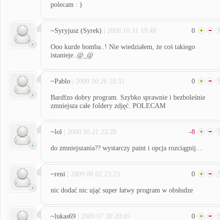
polecam : )
~Syryjusz (Syrek)
| 2009.10.31 19:48
0
Ooo kurde bomba..! Nie wiedziałem, że coś takiego
istanieje..@_@
~Pablo
| 2009.10.26 18:51
0
Bardfzo dobry program. Szybko sprawnie i bezboleśnie
zmniejsza całe foldery zdjęć. POLECAM
~lol
| 2009.10.21 23:28
-8
do zmniejszania?? wystarczy paint i opcja rozciągnij...
~reni
| 2009.08.02 23:23
0
nic dodać nic ująć super łatwy program w obsłudze
~lukas69
| 2009.07.30 20:05
0