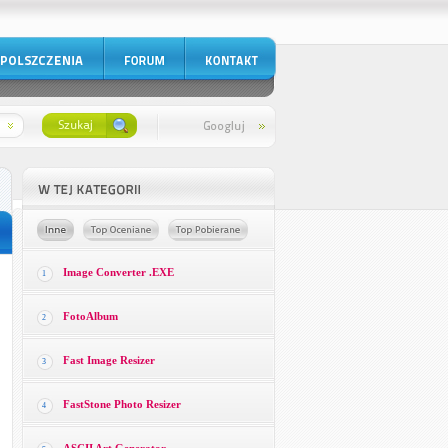
Image Converter .EXE
1
FotoAlbum
2
Fast Image Resizer
3
FastStone Photo Resizer
4