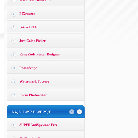
ASCII Art Generator
5
PIXresizer
6
BetterJPEG
7
Just Color Picker
8
RonyaSoft Poster Designer
9
PhotoScape
10
Watermark Factory
11
Focus Photoeditor
12
SUPERAntiSpyware Free
1