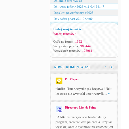
Dhi mike zero v2025
Dhi-wasy feflow 2026 v11.0.4.24147
Digsilent powerfactory v2025
Dnv safeti phast v9.1.0 win64
Dodaj swój temat
Więcej tematów
Osób na forum:
1682
Wszystkich postów:
986444
Wszystkich tematów:
172061
PotPlayer
~kuśka:
Tnie wszystko jak brzytwa ! Nikt
lepszego nie wymyślił i nie wymyśli ...
Directory List & Print
~AAA:
To rzeczywiście bardzo dobry
program, szczerze wart polecenia. Przy tak
wysokiej ocenie być może niestosowne jest