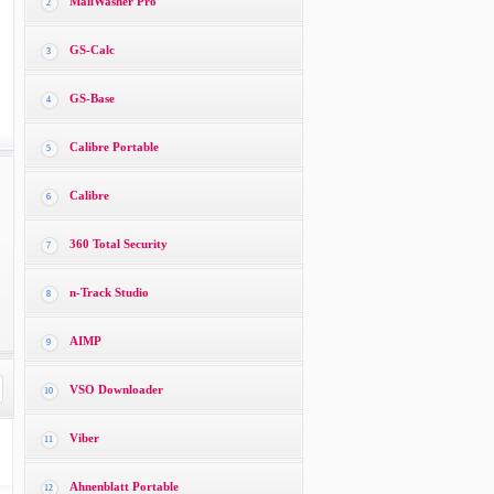
MailWasher Pro
2
GS-Calc
3
GS-Base
4
Calibre Portable
5
Calibre
6
360 Total Security
7
n-Track Studio
8
AIMP
9
VSO Downloader
10
Viber
11
Ahnenblatt Portable
12