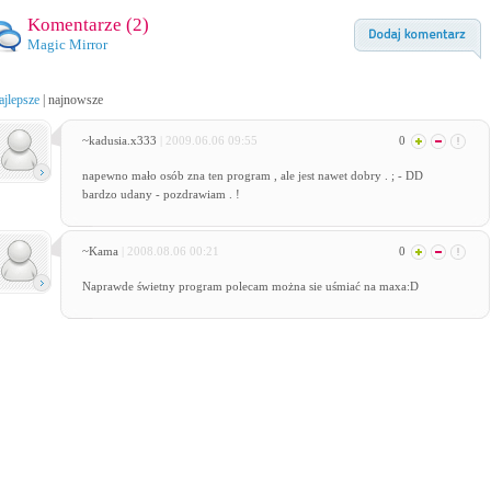
Komentarze (
2
)
Magic Mirror
ajlepsze
|
najnowsze
~kadusia.x333
| 2009.06.06 09:55
0
napewno mało osób zna ten program , ale jest nawet dobry . ; - DD
bardzo udany - pozdrawiam . !
~Kama
| 2008.08.06 00:21
0
Naprawde świetny program polecam można sie uśmiać na maxa:D