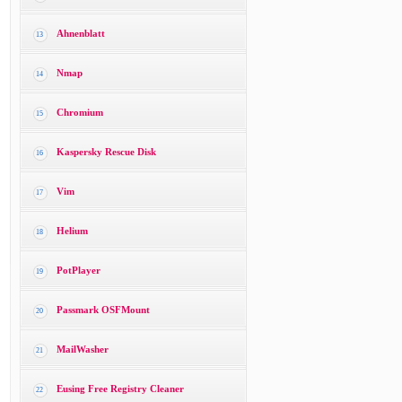
Ahnenblatt
13
Nmap
14
Chromium
15
Kaspersky Rescue Disk
16
Vim
17
Helium
18
PotPlayer
19
Passmark OSFMount
20
MailWasher
21
Eusing Free Registry Cleaner
22