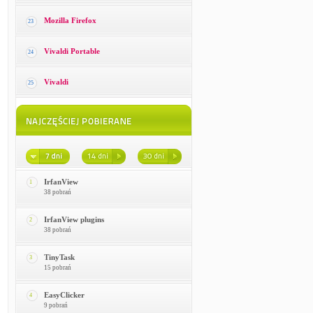
Mozilla Firefox
23
Vivaldi Portable
24
Vivaldi
25
IrfanView
1
38 pobrań
IrfanView plugins
2
38 pobrań
TinyTask
3
15 pobrań
EasyClicker
4
9 pobrań