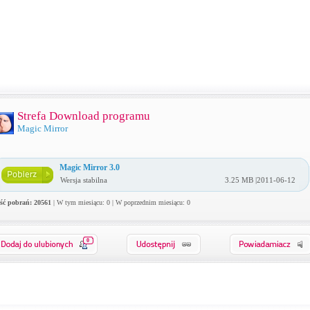
Strefa Download programu
Magic Mirror
Magic Mirror 3.0
Wersja stabilna
3.25 MB |2011-06-12
ość pobrań: 20561
| W tym miesiącu: 0 | W poprzednim miesiącu: 0
0