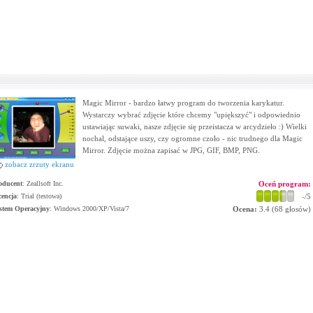
Magic Mirror - bardzo łatwy program do tworzenia karykatur.
Wystarczy wybrać zdjęcie które chcemy "upiększyć" i odpowiednio
ustawiając suwaki, nasze zdjęcie się przeistacza w arcydzieło :) Wielki
nochal, odstające uszy, czy ogromne czoło - nic trudnego dla Magic
Mirror. Zdjęcie można zapisać w JPG, GIF, BMP, PNG.
zobacz zrzuty ekranu
oducent
:
Zeallsoft Inc.
Oceń program:
cencja
: Trial (testowa)
-
/5
stem Operacyjny
:
Windows 2000/XP/Vista/7
Ocena:
3.4
(
68
głosów)