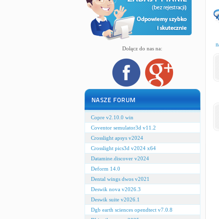
n
Dołącz do nas na:
Copre v2.10.0 win
Coventor semulator3d v11.2
Crosslight apsys v2024
Crosslight pics3d v2024 x64
Datamine.discover v2024
Deform 14.0
Dental wings dwos v2021
Deswik nova v2026.3
Deswik suite v2026.1
Dgb earth sciences opendtect v7.0.8