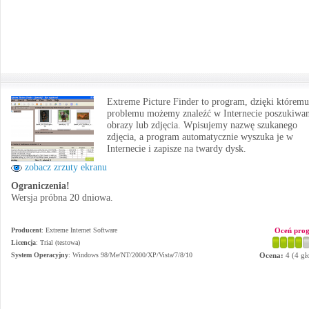
Extreme Picture Finder to program, dzięki któremu
problemu możemy znaleźć w Internecie poszukiwa
obrazy lub zdjęcia. Wpisujemy nazwę szukanego
zdjęcia, a program automatycznie wyszuka je w
Internecie i zapisze na twardy dysk.
zobacz zrzuty ekranu
Ograniczenia!
Wersja próbna 20 dniowa.
Producent
:
Extreme Internet Software
Oceń pro
Licencja
: Trial (testowa)
System Operacyjny
:
Windows 98/Me/NT/2000/XP/Vista/7/8/10
Ocena:
4
(
4
gł