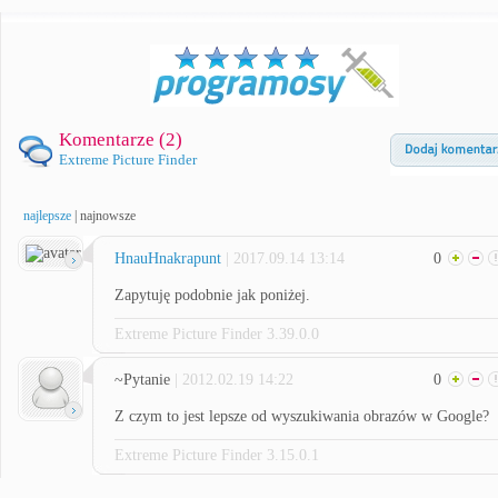
Komentarze (
2
)
Extreme Picture Finder
najlepsze
|
najnowsze
HnauHnakrapunt
| 2017.09.14 13:14
0
Zapytuję podobnie jak poniżej.
Extreme Picture Finder 3.39.0.0
~Pytanie
| 2012.02.19 14:22
0
Z czym to jest lepsze od wyszukiwania obrazów w Google?
Extreme Picture Finder 3.15.0.1