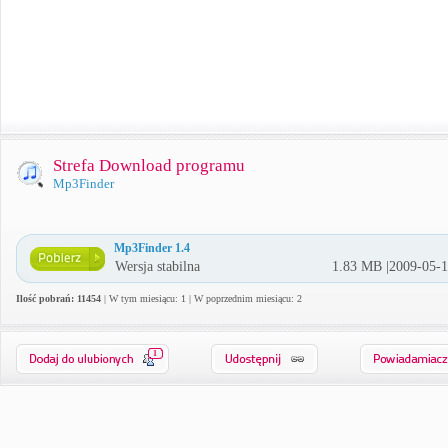
Strefa Download programu
Mp3Finder
Mp3Finder 1.4
Wersja stabilna
1.83 MB |2009-05-
Ilość pobrań: 11454
| W tym miesiącu: 1 | W poprzednim miesiącu: 2
1