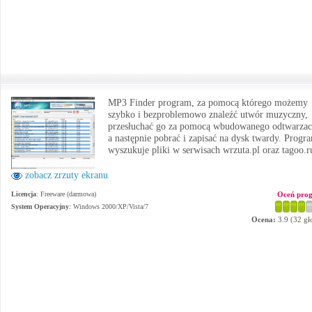
MP3 Finder program, za pomocą którego możemy
szybko i bezproblemowo znaleźć utwór muzyczny,
przesłuchać go za pomocą wbudowanego odtwarzac
a następnie pobrać i zapisać na dysk twardy. Progr
wyszukuje pliki w serwisach wrzuta.pl oraz tagoo.r
zobacz zrzuty ekranu
Licencja
: Freeware (darmowa)
Oceń pro
System Operacyjny
:
Windows 2000/XP/Vista/7
Ocena:
3.9
(
32
gł