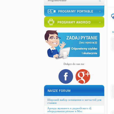
Programowanie
n
Dołącz do nas na:
Широкий выбор оснащения и запчастей для
станков
Аренда звукового и диджейского dj
оборудования pioneer в Мос