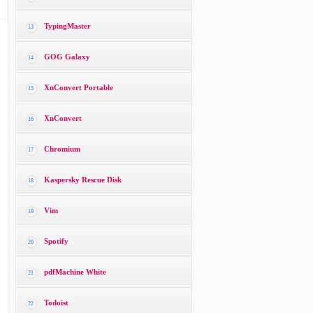
TypingMaster
13
GOG Galaxy
14
XnConvert Portable
15
XnConvert
16
Chromium
17
Kaspersky Rescue Disk
18
Vim
19
Spotify
20
pdfMachine White
21
Todoist
22