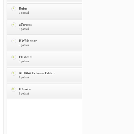
Rufus
5
9 pobrań
uTorrent
6
8 pobrań
HWMonitor
7
8 pobrań
Flashtool
8
8 pobrań
AIDA64 Extreme Edition
9
7 pobrań
H2testw
10
6 pobrań