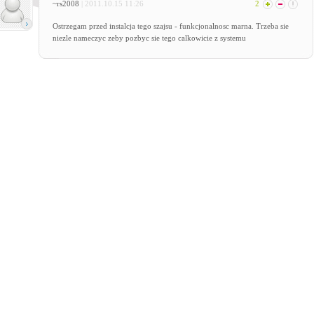
~rs2008
| 2011.10.15 11:26
2
Ostrzegam przed instalcja tego szajsu - funkcjonalnosc marna. Trzeba sie
niezle nameczyc zeby pozbyc sie tego calkowicie z systemu