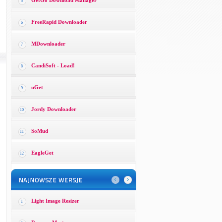
GetGo Download Manager
5
FreeRapid Downloader
6
MDownloader
7
CandiSoft - Load!
8
uGet
9
Jordy Downloader
10
SoMud
11
EagleGet
12
Light Image Resizer
1