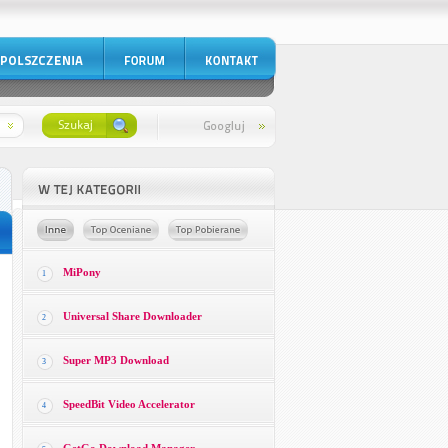
MiPony
1
Universal Share Downloader
2
Super MP3 Download
3
SpeedBit Video Accelerator
4