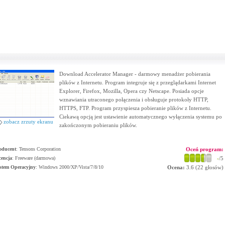
Download Accelerator Manager - darmowy menadżer pobierania
plików z Internetu. Program integruje się z przeglądarkami Internet
Explorer, Firefox, Mozilla, Opera czy Netscape. Posiada opcje
wznawiania utraconego połączenia i obsługuje protokoły HTTP,
HTTPS, FTP. Program przyspiesza pobieranie plików z Internetu.
Ciekawą opcją jest ustawienie automatycznego wyłączenia systemu po
zobacz zrzuty ekranu
zakończonym pobieraniu plików.
oducent
:
Tensons Corporation
Oceń program:
cencja
: Freeware (darmowa)
-
/5
stem Operacyjny
:
Windows 2000/XP/Vista/7/8/10
Ocena:
3.6
(
22
głosów)