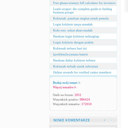
Free ghana treasury bill calculator for investors
Leads scraper: the complete guide to finding
business prospe
Kokienak: panduan singkat untuk pemula
Login kokitoto tanpa masalah
Koki toto: solusi akses mudah
Panduan login kokitoto terlengkap
Login kokitoto dengan praktis
Kokienak terbaru hari ini
[problem]wymiana baterii
Panduan daftar kokitoto terbaru
Kokienak terbaik untuk informasi
Online rewards for verified casino members
Dodaj swój temat
Więcej tematów
Osób na forum:
2051
Wszystkich postów:
986424
Wszystkich tematów:
172010