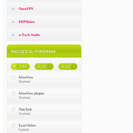
OpenVPN
23
PHPMaker
24
n-Track Studio
25
IrfanView
1
38 pobrań
IrfanView plugins
2
38 pobrań
TinyTask
3
15 pobrań
EasyClicker
4
9 pobrań