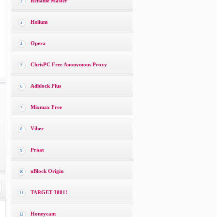
Rename Master
2
Helium
3
Opera
4
ChrisPC Free Anonymous Proxy
5
Adblock Plus
6
Mixmax Free
7
Viber
8
Praat
9
uBlock Origin
10
TARGET 3001!
11
Honeycam
12