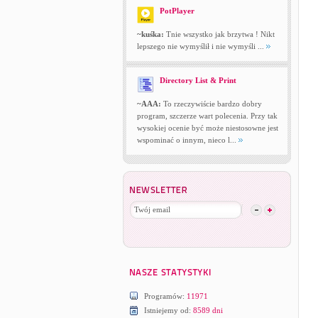
PotPlayer
~kuśka:
Tnie wszystko jak brzytwa ! Nikt
lepszego nie wymyślił i nie wymyśli ...
Directory List & Print
~AAA:
To rzeczywiście bardzo dobry
program, szczerze wart polecenia. Przy tak
wysokiej ocenie być może niestosowne jest
wspominać o innym, nieco l...
Programów:
11971
Istniejemy od:
8589 dni