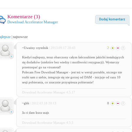
Komentarze (
3
)
Download Accelerator Manager
ajlepsze
|
najnowsze
~Uważny czytelnik
| 2013.09.17 20:43
2
Kiedyś najlepszy, teraz obarczony całym łańcuszkiem jakichś instalujących
się dodatków (niektóre bez wiedzy i możliwości rezygnacji). Wystarczy
przetrzepać go na virustotal!
Polecam Free Download Manager - jest też w wersji portable, niczego nie
rozbi sam z siebie, integruje się nie gorzej od DAM - inicjuje od razu 10
sesji pobierania, co znacznie przyspiesza pobieranie!
Download Accelerator Manager 4.5.17
~gbh
| 2012.03.18 20:13
0
Ja ci dam kura szajs
Download Accelerator Manager 4.5.5