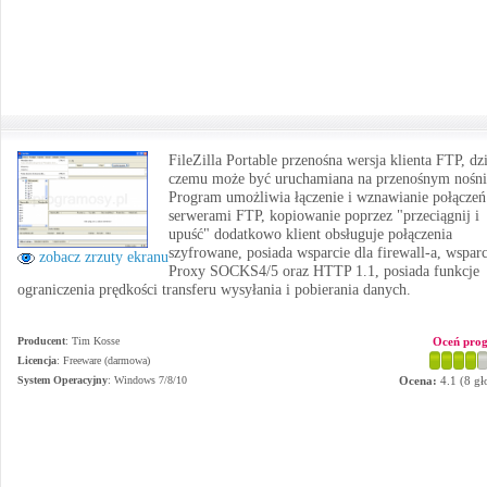
FileZilla Portable przenośna wersja klienta FTP, dz
czemu może być uruchamiana na przenośnym nośni
Program umożliwia łączenie i wznawianie połączeń
serwerami FTP, kopiowanie poprzez "przeciągnij i
upuść" dodatkowo klient obsługuje połączenia
szyfrowane, posiada wsparcie dla firewall-a, wsparc
zobacz zrzuty ekranu
Proxy SOCKS4/5 oraz HTTP 1.1, posiada funkcje
ograniczenia prędkości transferu wysyłania i pobierania danych.
Producent
:
Tim Kosse
Oceń pro
Licencja
: Freeware (darmowa)
System Operacyjny
:
Windows 7/8/10
Ocena:
4.1
(
8
gł