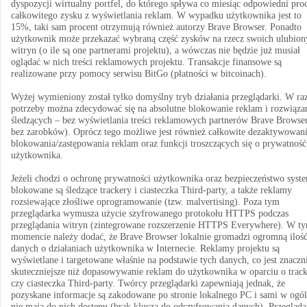
dyspozycji wirtualny portfel, do którego spływa co miesiąc odpowiedni pro
całkowitego zysku z wyświetlania reklam. W wypadku użytkownika jest to
15%, taki sam procent otrzymują również autorzy Brave Browser. Ponadto
użytkownik może przekazać wybraną część zysków na rzecz swoich ulubion
witryn (o ile są one partnerami projektu), a wówczas nie będzie już musiał
oglądać w nich treści reklamowych projektu. Transakcje finansowe są
realizowane przy pomocy serwisu BitGo (płatności w bitcoinach).
Wyżej wymieniony został tylko domyślny tryb działania przeglądarki. W ra
potrzeby można zdecydować się na absolutne blokowanie reklam i rozwiąza
śledzących – bez wyświetlania treści reklamowych partnerów Brave Browser
bez zarobków). Oprócz tego możliwe jest również całkowite dezaktywowan
blokowania/zastępowania reklam oraz funkcji troszczących się o prywatność
użytkownika.
Jeżeli chodzi o ochronę prywatności użytkownika oraz bezpieczeństwo syst
blokowane są śledzące trackery i ciasteczka Third-party, a także reklamy
rozsiewające złośliwe oprogramowanie (tzw. malvertising). Poza tym
przeglądarka wymusza użycie szyfrowanego protokołu HTTPS podczas
przeglądania witryn (zintegrowane rozszerzenie HTTPS Everywhere). W t
momencie należy dodać, że Brave Browser lokalnie gromadzi ogromną iloś
danych o działaniach użytkownika w Internecie. Reklamy projektu są
wyświetlane i targetowane właśnie na podstawie tych danych, co jest znaczn
skuteczniejsze niż dopasowywanie reklam do użytkownika w oparciu o trac
czy ciasteczka Third-party. Twórcy przeglądarki zapewniają jednak, że
pozyskane informacje są zakodowane po stronie lokalnego PC i sami w ogól
nie mają do nich dostępu (brak klucza do odszyfrowania danych). Przegląda