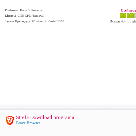
Producent
:
Brave Software Inc.
Oceń pro
Licencja
: GNU GPL (darmowa)
System Operacyjny
:
Windows XP/Vista/7/8/10
Ocena:
4.4
(
53
gł
Strefa Download programu
Brave Browser