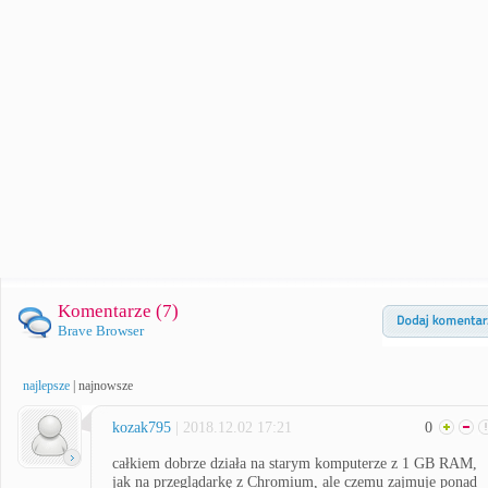
Komentarze (
7
)
Brave Browser
najlepsze
|
najnowsze
kozak795
| 2018.12.02 17:21
0
całkiem dobrze działa na starym komputerze z 1 GB RAM,
jak na przeglądarkę z Chromium, ale czemu zajmuje ponad