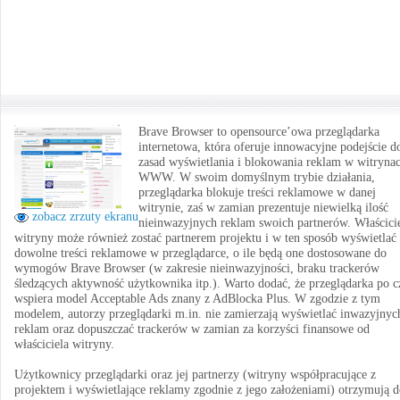
Brave Browser to opensource’owa przeglądarka
internetowa, która oferuje innowacyjne podejście d
zasad wyświetlania i blokowania reklam w witryna
WWW. W swoim domyślnym trybie działania,
przeglądarka blokuje treści reklamowe w danej
witrynie, zaś w zamian prezentuje niewielką ilość
zobacz zrzuty ekranu
nieinwazyjnych reklam swoich partnerów. Właścici
witryny może również zostać partnerem projektu i w ten sposób wyświetlać
dowolne treści reklamowe w przeglądarce, o ile będą one dostosowane do
wymogów Brave Browser (w zakresie nieinwazyjności, braku trackerów
śledzących aktywność użytkownika itp.). Warto dodać, że przeglądarka po c
wspiera model Acceptable Ads znany z AdBlocka Plus. W zgodzie z tym
modelem, autorzy przeglądarki m.in. nie zamierzają wyświetlać inwazyjnyc
reklam oraz dopuszczać trackerów w zamian za korzyści finansowe od
właściciela witryny.
Użytkownicy przeglądarki oraz jej partnerzy (witryny współpracujące z
projektem i wyświetlające reklamy zgodnie z jego założeniami) otrzymują 