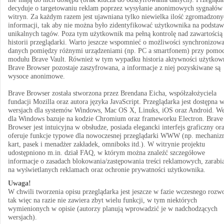
decyduje o targetowaniu reklam poprzez wysyłanie anonimowych sygnałów
witryn. Za każdym razem jest ujawniana tylko niewielka ilość zgromadzony
informacji, tak aby nie można było zidentyfikować użytkownika na podstaw
unikalnych tagów. Poza tym użytkownik ma pełną kontrolę nad zawartością
historii przeglądarki. Warto jeszcze wspomnieć o możliwości synchronizow
danych pomiędzy różnymi urządzeniami (np. PC a smartfonem) przy pomo
modułu Brave Vault. Również w tym wypadku historia aktywności użytkow
Brave Browser pozostaje zaszyfrowana, a informacje z niej pozyskiwane są
wysoce anonimowe.
Brave Browser została stworzona przez Brendana Eicha, współzałożyciela
fundacji Mozilla oraz autora języka JavaScript. Przeglądarka jest dostępna 
wersjach dla systemów Windows, Mac OS X, Linuks, iOS oraz Android. We
dla Windows bazuje na kodzie Chromium oraz frameworku Electron. Brave
Browser jest intuicyjna w obsłudze, posiada elegancki interfejs graficzny or
oferuje funkcje typowe dla nowoczesnej przeglądarki WWW (np. mechani
kart, pasek i menadżer zakładek, omniboks itd.). W witrynie projektu
udostępniono m.in. dział FAQ, w którym można znaleźć szczegółowe
informacje o zasadach blokowania/zastępowania treści reklamowych, zarabi
na wyświetlanych reklamach oraz ochronie prywatności użytkownika.
Uwaga!
W chwili tworzenia opisu przeglądarka jest jeszcze w fazie wczesnego rozw
tak więc na razie nie zawiera zbyt wielu funkcji, w tym niektórych
wymienionych w opisie (autorzy planują wprowadzić je w nadchodzących
wersjach).