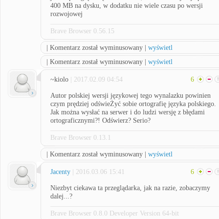
400 MB na dysku, w dodatku nie wiele czasu po wersji
rozwojowej
Brave Browser 0.56.15
| Komentarz został wyminusowany |
wyświetl
| Komentarz został wyminusowany |
wyświetl
~kiolo
| 2017.02.09 04:54
6
Autor polskiej wersji językowej tego wynalazku powinien
czym prędziej odświeŻyć sobie ortografię języka polskiego.
Jak można wysłać na serwer i do ludzi wersję z błędami
ortograficznymi?! Odświerz? Serio?
Brave Browser 0.13.1
| Komentarz został wyminusowany |
wyświetl
Jacenty
| 2016.03.06 15:41
6
Niezbyt ciekawa ta przeglądarka, jak na razie, zobaczymy
dalej...?
Brave Browser 0.8.0 Developer Version 64-bit