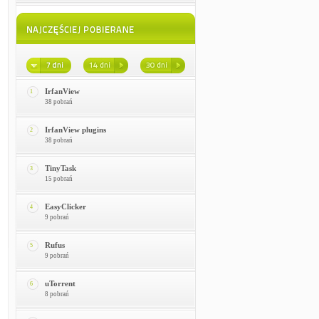
IrfanView
1
38 pobrań
IrfanView plugins
2
38 pobrań
TinyTask
3
15 pobrań
EasyClicker
4
9 pobrań
Rufus
5
9 pobrań
uTorrent
6
8 pobrań