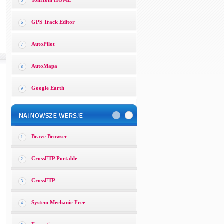
TomTom HOME
5
GPS Track Editor
6
AutoPilot
7
AutoMapa
8
Google Earth
9
Brave Browser
1
CrossFTP Portable
2
CrossFTP
3
System Mechanic Free
4