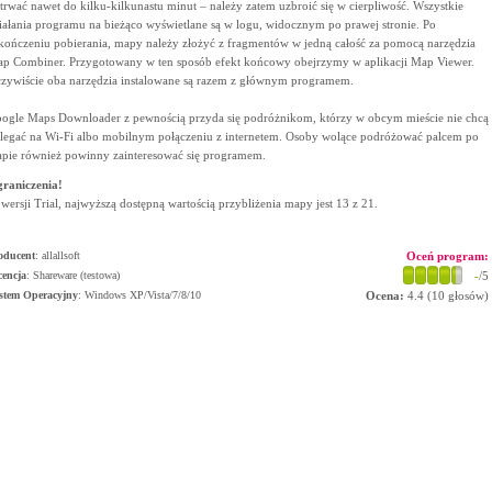
trwać nawet do kilku-kilkunastu minut – należy zatem uzbroić się w cierpliwość. Wszystkie
iałania programu na bieżąco wyświetlane są w logu, widocznym po prawej stronie. Po
kończeniu pobierania, mapy należy złożyć z fragmentów w jedną całość za pomocą narzędzia
p Combiner. Przygotowany w ten sposób efekt końcowy obejrzymy w aplikacji Map Viewer.
zywiście oba narzędzia instalowane są razem z głównym programem.
ogle Maps Downloader z pewnością przyda się podróżnikom, którzy w obcym mieście nie chcą
legać na Wi-Fi albo mobilnym połączeniu z internetem. Osoby wolące podróżować palcem po
pie również powinny zainteresować się programem.
raniczenia!
wersji Trial, najwyższą dostępną wartością przybliżenia mapy jest 13 z 21.
oducent
:
allallsoft
Oceń program:
cencja
: Shareware (testowa)
-
/5
stem Operacyjny
:
Windows XP/Vista/7/8/10
Ocena:
4.4
(
10
głosów)