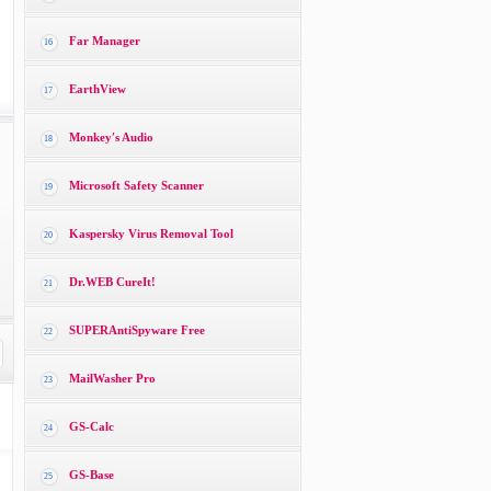
Far Manager
16
EarthView
17
Monkey′s Audio
18
Microsoft Safety Scanner
19
Kaspersky Virus Removal Tool
20
Dr.WEB CureIt!
21
SUPERAntiSpyware Free
22
MailWasher Pro
23
GS-Calc
24
GS-Base
25