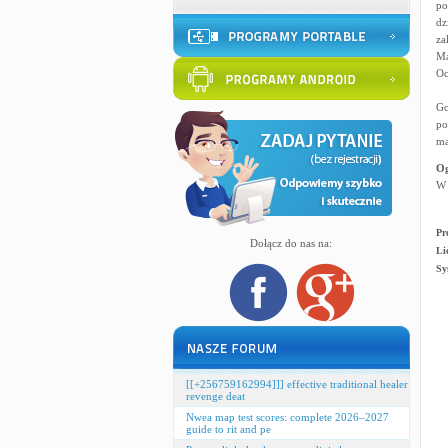
po
dz
za
Ma
Oc
Go
po
ma
Og
W 
Pr
Dołącz do nas na:
Li
Sy
[[+256759162994]]] effective traditional healer
revenge deat
Nwea map test scores: complete 2026–2027
guide to rit and pe