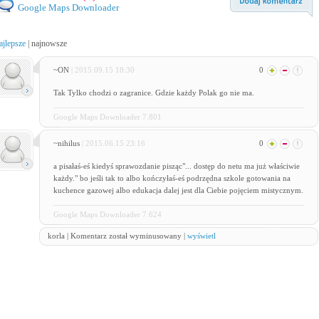
Google Maps Downloader
ajlepsze
|
najnowsze
~ON
| 2015.09.15 18:30
0
Tak Tylko chodzi o zagranice. Gdzie każdy Polak go nie ma.
Google Maps Downloader 7.801
~nihilus
| 2015.06.15 23:16
0
a pisałaś-eś kiedyś sprawozdanie pisząc"... dostęp do netu ma już właściwie
każdy." bo jeśli tak to albo kończyłaś-eś podrzędna szkole gotowania na
kuchence gazowej albo edukacja dalej jest dla Ciebie pojęciem mistycznym.
Google Maps Downloader 7.624
korla | Komentarz został wyminusowany |
wyświetl