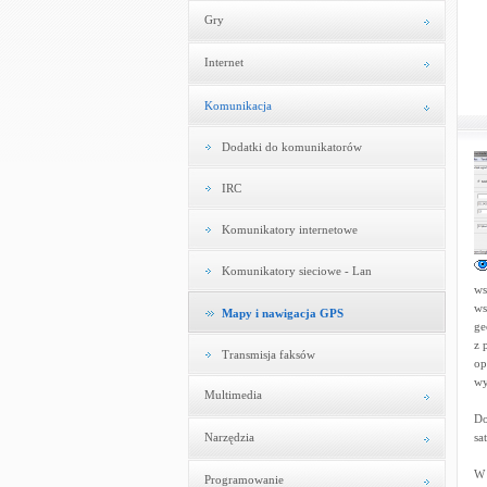
Gry
Internet
Komunikacja
Dodatki do komunikatorów
IRC
Komunikatory internetowe
Komunikatory sieciowe - Lan
ws
ws
Mapy i nawigacja GPS
ge
z 
Transmisja faksów
op
wy
Multimedia
Do
Narzędzia
sa
W 
Programowanie