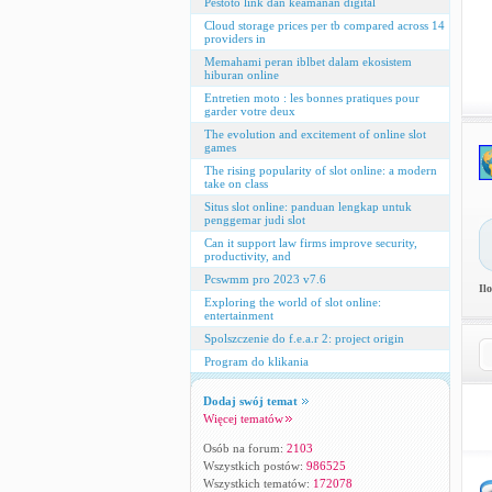
Pestoto link dan keamanan digital
Cloud storage prices per tb compared across 14
providers in
Memahami peran iblbet dalam ekosistem
hiburan online
Entretien moto : les bonnes pratiques pour
garder votre deux
The evolution and excitement of online slot
games
The rising popularity of slot online: a modern
take on class
Situs slot online: panduan lengkap untuk
penggemar judi slot
Can it support law firms improve security,
productivity, and
Pcswmm pro 2023 v7.6
Il
Exploring the world of slot online:
entertainment
Spolszczenie do f.e.a.r 2: project origin
Program do klikania
Dodaj swój temat
Więcej tematów
Osób na forum:
2103
Wszystkich postów:
986525
Wszystkich tematów:
172078