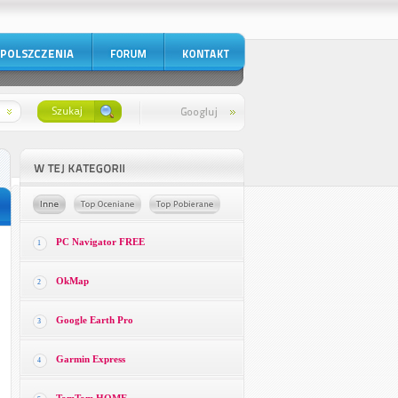
PC Navigator FREE
1
OkMap
2
Google Earth Pro
3
Garmin Express
4