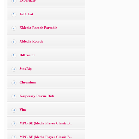
Exportizer
5
ToDoList
6
XMedia Recode Portable
7
XMedia Recode
8
Diffractor
9
StaxRip
10
Chromium
11
Kaspersky Rescue Disk
12
Vim
13
MPC-BE (Media Player Classic B...
14
MPC-BE (Media Player Classic B...
15