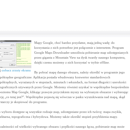
Mapy Google, choć bardzo przydatne, mają jedną wadę: do
korzystania z nich potrzebne jest połączenie z internetem. Program
Google Maps Downloader umożliwia pobieranie map udostępnianych
przez giganta z Mountain View na dysk twardy naszego komputera,
dzięki czemu możemy z nich korzystać w trybie offline.
zobacz zrzuty ekranu
By pobrać mapę danego obszaru, należy określić w programie jego
półrzędne geograficzne. Aplikacja posiada wbudowany konwertor standardowych
półrzędnych, wyrażanych w stopniach, minutach i sekundach, na format długości i szerokości
ograficznych używanych przez Google. Możemy również uzyskać te współrzędne bezpośrednio
poziomu Map Google, klikając prawym przyciskiem myszy na wybranym obszarze i wybierając
cję „co tutaj jest?”. Współrzędne pojawią się wówczas w pasku wyszukiwania nad mapą, skąd
starczy je skopiować do programu.
 wyboru dostępne są wszystkie rodzaje map, udostępniane przez ich twórcę: mapa zwykła,
telitarna, topograficzna i hybrydowa. Możemy także określić stopień przybliżenia mapy.
zależności od wielkości wybranego obszaru i prędkości naszego łącza, pobieranie map może